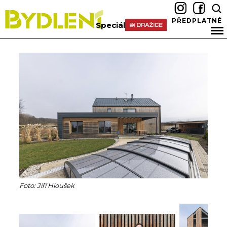
PŘEDPLATNÉ
Speciál
Foto: Jiří Hloušek