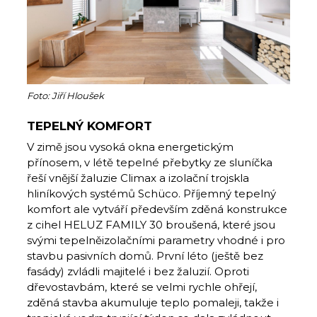
Foto: Jiří Hloušek
TEPELNÝ KOMFORT
V zimě jsou vysoká okna energetickým
přínosem, v létě tepelné přebytky ze sluníčka
řeší vnější žaluzie Climax a izolační trojskla
hliníkových systémů Schüco. Příjemný tepelný
komfort ale vytváří především zděná konstrukce
z cihel HELUZ FAMILY 30 broušená, které jsou
svými tepelněizolačními parametry vhodné i pro
stavbu pasivních domů. První léto (ještě bez
fasády) zvládli majitelé i bez žaluzií. Oproti
dřevostavbám, které se velmi rychle ohřejí,
zděná stavba akumuluje teplo pomaleji, takže i