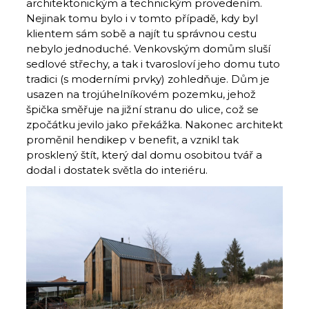
architektonickým a technickým provedením.
Nejinak tomu bylo i v tomto případě, kdy byl
klientem sám sobě a najít tu správnou cestu
nebylo jednoduché. Venkovským domům sluší
sedlové střechy, a tak i tvarosloví jeho domu tuto
tradici (s moderními prvky) zohledňuje. Dům je
usazen na trojúhelníkovém pozemku, jehož
špička směřuje na jižní stranu do ulice, což se
zpočátku jevilo jako překážka. Nakonec architekt
proměnil hendikep v benefit, a vznikl tak
prosklený štít, který dal domu osobitou tvář a
dodal i dostatek světla do interiéru.