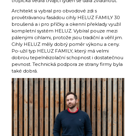
tropická vedra trvající týden se dala zvládnout.
Architekt si vybral pro obvodové zdi s
provětrávanou fasádou cihly HELUZ FAMILY 30
broušená a i pro příčky a okenní překlady využil
kompletní systém HELUZ. Vybíral pouze mezi
pálenými cihlami, protože jsou tradiční a věřil jim.
Cihly HELUZ měly dobrý poměr výkonu a ceny.
Po-užil typ HELUZ FAMILY, který má velmi
dobrou tepelněizolační schopnost i dostatečnou
pevnost. Technická podpora ze strany firmy byla
také dobrá.