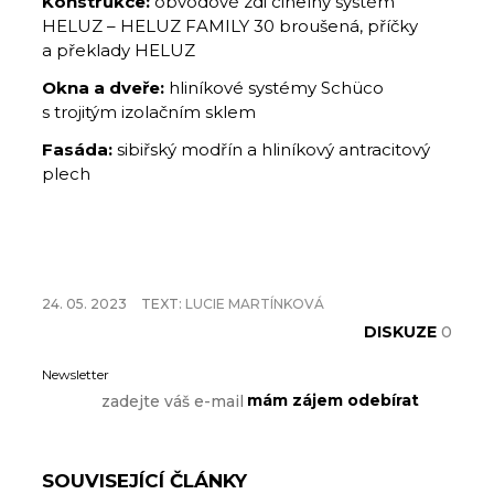
Konstrukce:
obvodové zdi cihelný systém
HELUZ – HELUZ FAMILY 30 broušená, příčky
a překlady HELUZ
Okna a dveře:
hliníkové systémy Schüco
s trojitým izolačním sklem
Fasáda:
sibiřský modřín a hliníkový antracitový
plech
24. 05. 2023
TEXT:
LUCIE MARTÍNKOVÁ
DISKUZE
0
Newsletter
SOUVISEJÍCÍ ČLÁNKY