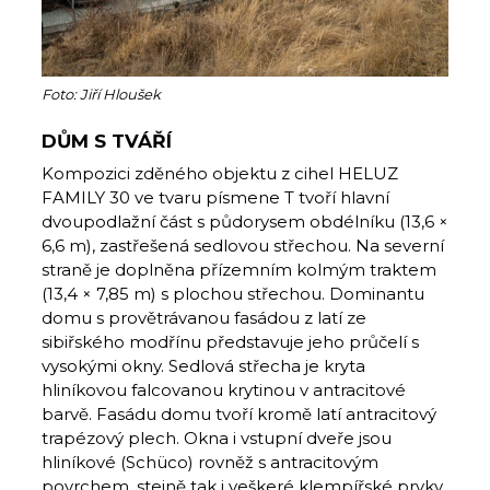
Foto: Jiří Hloušek
DŮM S TVÁŘÍ
Kompozici zděného objektu z cihel HELUZ
FAMILY 30 ve tvaru písmene T tvoří hlavní
dvoupodlažní část s půdorysem obdélníku (13,6
×
6,6 m), zastřešená sedlovou střechou. Na severní
straně je doplněna přízemním kolmým traktem
(13,4
×
7,85 m) s plochou střechou. Dominantu
domu s provětrávanou fasádou z latí ze
sibiřského modřínu představuje jeho průčelí s
vysokými okny. Sedlová střecha je kryta
hliníkovou falcovanou krytinou v antracitové
barvě. Fasádu domu tvoří kromě latí antracitový
trapézový plech. Okna i vstupní dveře jsou
hliníkové (Schüco) rovněž s antracitovým
povrchem, stejně tak i veškeré klempířské prvky.