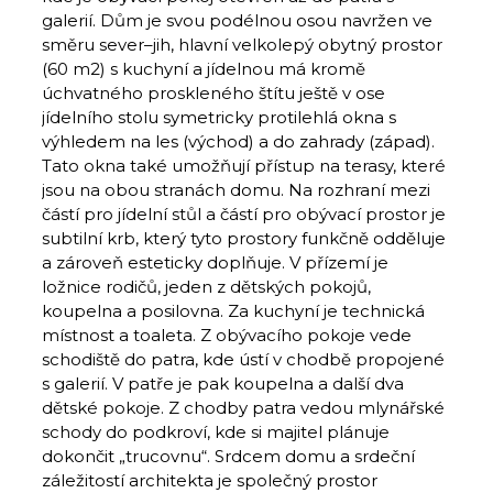
galerií. Dům je svou podélnou osou navržen ve
směru sever–jih, hlavní velkolepý obytný prostor
(60 m2) s kuchyní a jídelnou má kromě
úchvatného proskleného štítu ještě v ose
jídelního stolu symetricky protilehlá okna s
výhledem na les (východ) a do zahrady (západ).
Tato okna také umožňují přístup na terasy, které
jsou na obou stranách domu. Na rozhraní mezi
částí pro jídelní stůl a částí pro obývací prostor je
subtilní krb, který tyto prostory funkčně odděluje
a zároveň esteticky doplňuje. V přízemí je
ložnice rodičů, jeden z dětských pokojů,
koupelna a posilovna. Za kuchyní je technická
místnost a toaleta. Z obývacího pokoje vede
schodiště do patra, kde ústí v chodbě propojené
s galerií. V patře je pak koupelna a další dva
dětské pokoje. Z chodby patra vedou mlynářské
schody do podkroví, kde si majitel plánuje
dokončit „trucovnu“. Srdcem domu a srdeční
záležitostí architekta je společný prostor