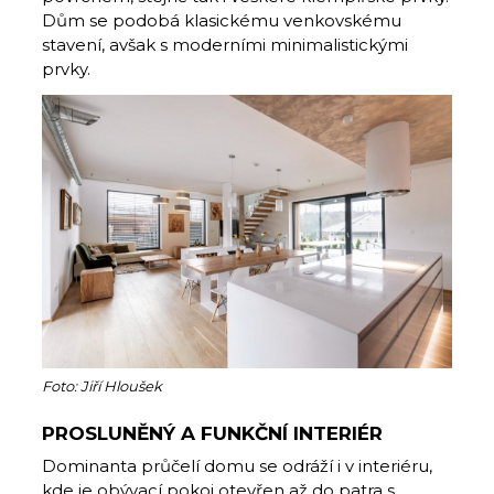
Dům se podobá klasickému venkovskému
stavení, avšak s moderními minimalistickými
prvky.
Foto: Jiří Hloušek
PROSLUNĚNÝ A FUNKČNÍ INTERIÉR
Dominanta průčelí domu se odráží i v interiéru,
kde je obývací pokoj otevřen až do patra s