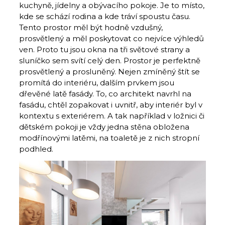
kuchyně, jídelny a obývacího pokoje. Je to místo,
kde se schází rodina a kde tráví spoustu času.
Tento prostor měl být hodně vzdušný,
prosvětlený a měl poskytovat co nejvíce výhledů
ven. Proto tu jsou okna na tři světové strany a
sluníčko sem svítí celý den. Prostor je perfektně
prosvětlený a prosluněný. Nejen zmíněný štít se
promítá do interiéru, dalším prvkem jsou
dřevěné latě fasády. To, co architekt navrhl na
fasádu, chtěl zopakovat i uvnitř, aby interiér byl v
kontextu s exteriérem. A tak například v ložnici či
dětském pokoji je vždy jedna stěna obložena
modřínovými latěmi, na toaletě je z nich stropní
podhled.