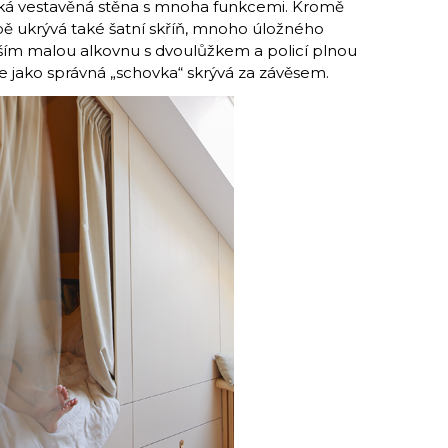
lká vestavěná stěna s mnoha funkcemi. Kromě
bě ukrývá také šatní skříň, mnoho úložného
vším malou alkovnu s dvoulůžkem a policí plnou
e jako správná „schovka“ skrývá za závěsem.