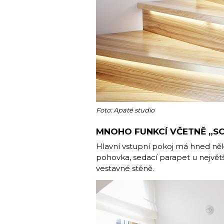
Foto: Apaté studio
MNOHO FUNKCÍ VČETNĚ „S
Hlavní vstupní pokoj má hned něko
pohovka, sedací parapet u největ
vestavné stěně.