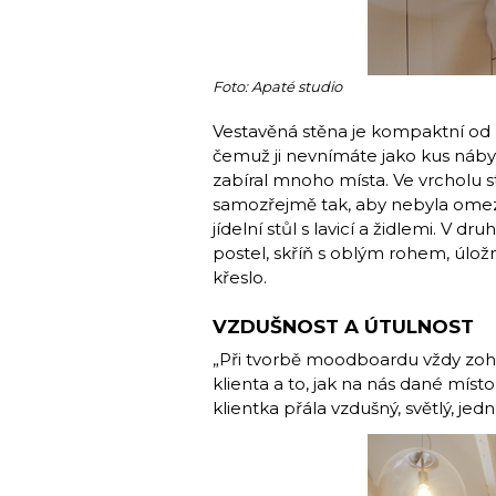
Foto: Apaté studio
Vestavěná stěna je kompaktní od 
čemuž ji nevnímáte jako kus náby
zabíral mnoho místa. Ve vrcholu s
samozřejmě tak, aby nebyla omeze
jídelní stůl s lavicí a židlemi. 
postel, skříň s oblým rohem, úlož
křeslo.
VZDUŠNOST A ÚTULNOST
„Při tvorbě moodboardu vždy zohl
klienta a to, jak na nás dané míst
klientka přála vzdušný, světlý, je