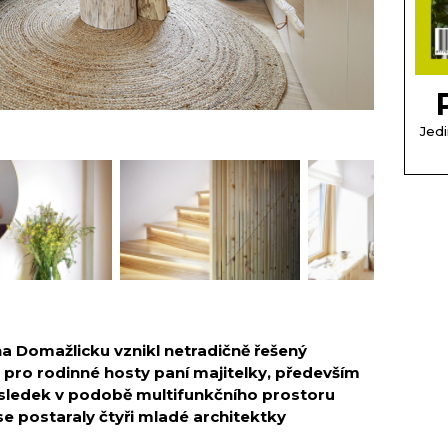
Jedi
na Domažlicku vznikl netradičně řešený
 pro rodinné hosty paní majitelky, především
ýsledek v podobě multifunkčního prostoru
e postaraly čtyři mladé architektky