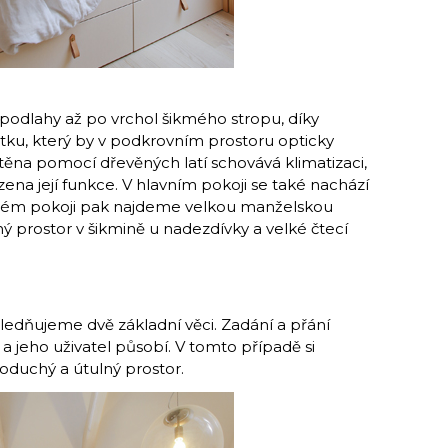
podlahy až po vrchol šikmého stropu, díky
tku, který by v podkrovním prostoru opticky
těna pomocí dřevěných latí schovává klimatizaci,
na její funkce. V hlavním pokoji se také nachází
V druhém pokoji pak najdeme velkou manželskou
ný prostor v šikmině u nadezdívky a velké čtecí
edňujeme dvě základní věci. Zadání a přání
o a jeho uživatel působí. V tomto případě si
dnoduchý a útulný prostor.