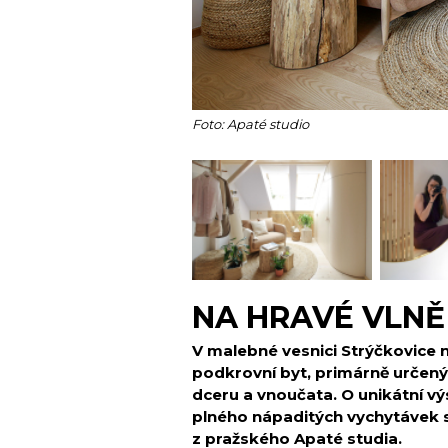
Foto: Apaté studio
NA HRAVÉ VLNĚ
V malebné vesnici Strýčkovice 
podkrovní byt, primárně určený
dceru a vnoučata. O unikátní v
plného nápaditých vychytávek s
z pražského Apaté studia.