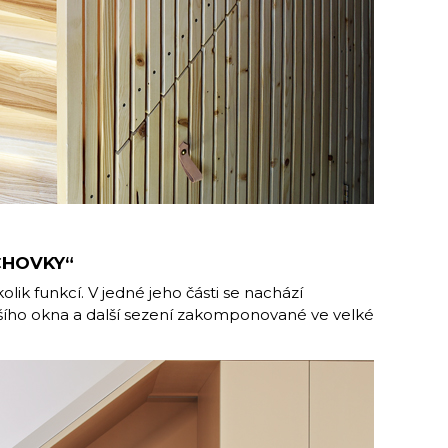
CHOVKY“
lik funkcí. V jedné jeho části se nachází
šího okna a další sezení zakomponované ve velké