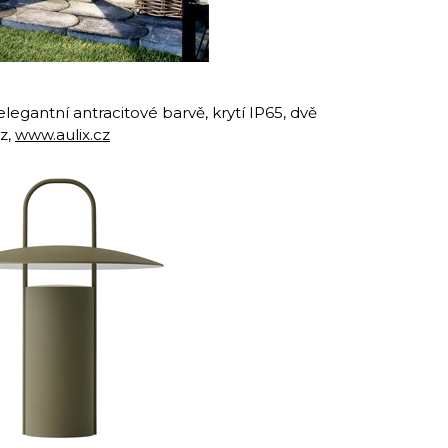
elegantní antracitové barvě, krytí IP65, dvě
z,
www.aulix.cz