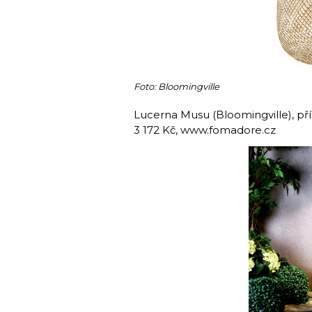
Foto: Bloomingville
Lucerna Musu (Bloomingville), př
3 172 Kč, www.fomadore.cz