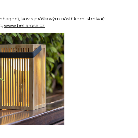
agen), kov s práškovým nástřikem, stmívač,
č,
www.bellarose.cz