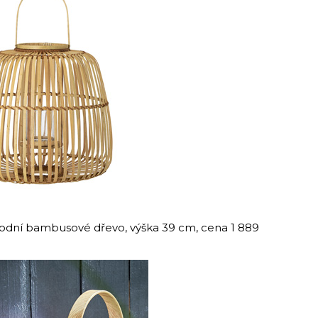
řírodní bambusové dřevo, výška 39 cm, cena 1 889