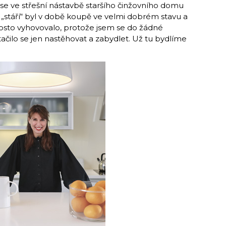
í se ve střešní nástavbě staršího činžovního domu
o „stáří“ byl v době koupě ve velmi dobrém stavu a
rosto vyhovovalo, protože jsem se do žádné
ačilo se jen nastěhovat a zabydlet. Už tu bydlíme