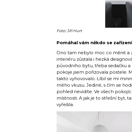
Foto: Jiří Hurt
Pomáhal vám někdo se zařízen
Ono tam nebylo moc co měnit a z
interiéru zůstala i hezká designov
původního bytu, třeba sedačku a k
pokoje jsem pořizovala postele. M
takto vyhovovalo. Líbil se mi minima
mého vkusu. Jediné, s čím se hodn
pohled nevidíte. Ve všech pokojíc
místnosti. A jak je to střešní byt,
vyřešila.