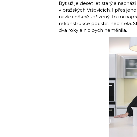
Byt už je deset let starý a nacház
v pražských Vršovicích. I přes jeh
navíc i pěkně zařízený. To mi nap
rekonstrukce pouštět nechtěla. St
dva roky a nic bych neměnila.