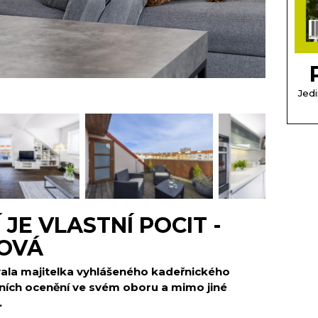
Jedi
 JE VLASTNÍ POCIT -
OVÁ
ala majitelka vyhlášeného kadeřnického
žních ocenění ve svém oboru a mimo jiné
.