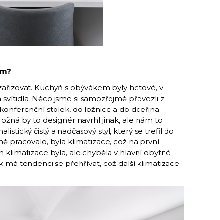
ím?
ařizovat. Kuchyň s obývákem byly hotové, v
á svítidla. Něco jsme si samozřejmě převezli z
onferenční stolek, do ložnice a do dceřina
ožná by to designér navrhl jinak, ale nám to
listický čistý a nadčasový styl, který se trefil do
ě pracovalo, byla klimatizace, což na první
h klimatizace byla, ale chyběla v hlavní obytné
 tak má tendenci se přehřívat, což další klimatizace