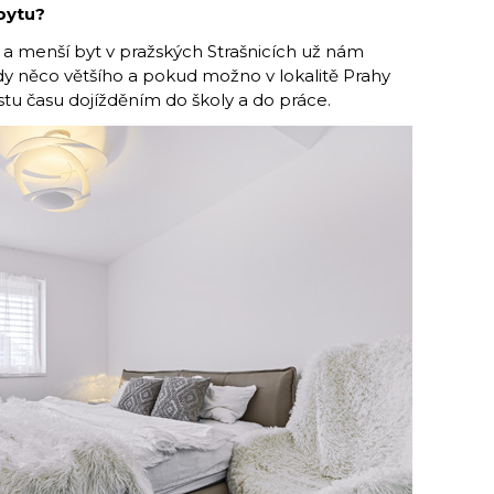
bytu?
y a menší byt v pražských Strašnicích už nám
dy něco většího a pokud možno v lokalitě Prahy
stu času dojížděním do školy a do práce.