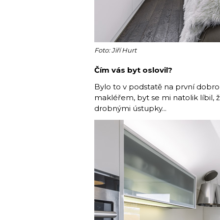
Foto: Jiří Hurt
Čím vás byt oslovil?
Bylo to v podstatě na první dobrou
makléřem, byt se mi natolik líbil,
drobnými ústupky...