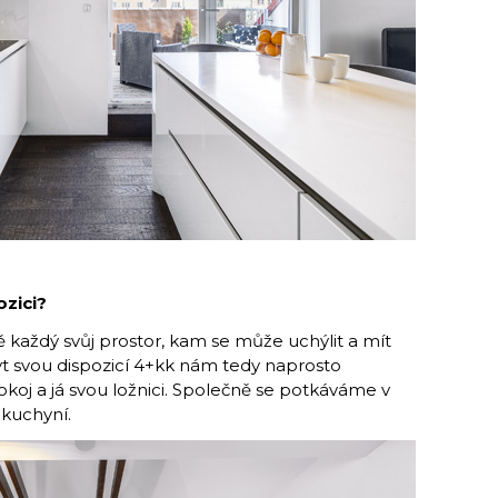
ozici?
 kaž­dý svůj prostor, kam se může uchýlit a mít
t svou dispozicí 4+kk nám tedy naprosto
okoj a já svou ložnici. Společně se potkáváme v
kuchyní.