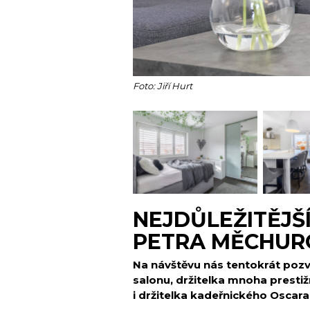
Foto: Jiří Hurt
NEJDŮLEŽITĚJŠÍ
PETRA MĚCHUR
Na návštěvu nás tentokrát pozv
salonu, držitelka mnoha presti
i držitelka kadeřnického Oscara