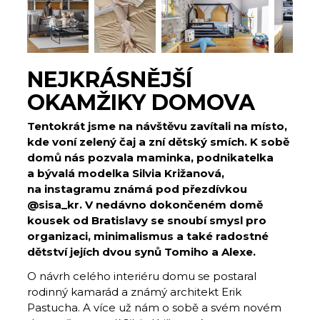
NEJKRÁSNĚJŠÍ
OKAMŽIKY DOMOVA
Tentokrát jsme na návštěvu zavítali na místo,
kde voní zelený čaj a zní dětský smích. K sobě
domů nás pozvala maminka, podnikatelka
a bývalá modelka Silvia Križanová,
na instagramu známá pod přezdívkou
@sisa_kr. V nedávno dokončeném domě
kousek od Bratislavy se snoubí smysl pro
organizaci, minimalismus a také radostné
dětství jejích dvou synů Tomiho a Alexe.
O návrh celého interiéru domu se postaral
rodinný kamarád a známý architekt Erik
Pastucha. A více už nám o sobě a svém novém