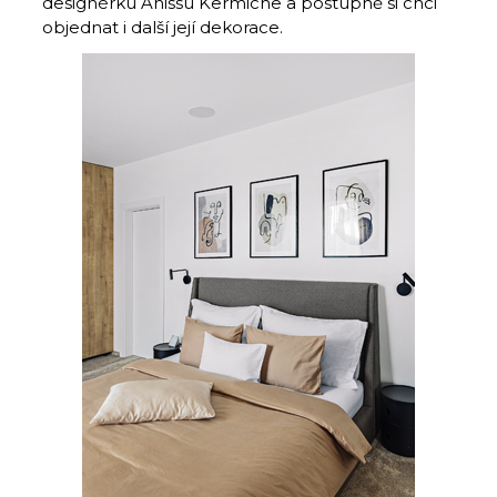
designérku Anissu Kermiche a postupně si chci
objednat i další její dekorace.