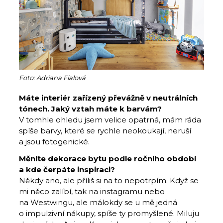
Foto: Adriana Fialová
Máte interiér zařízený převážně v neutrálních
tónech. Jaký vztah máte k barvám?
V tomhle ohledu jsem velice opatrná, mám ráda
spíše barvy, které se rychle neokoukají, neruší
a jsou fotogenické.
Měníte dekorace bytu podle ročního období
a kde čerpáte inspiraci?
Někdy ano, ale příliš si na to nepotrpím. Když se
mi něco zalíbí, tak na instagramu nebo
na Westwingu, ale málokdy se u mě jedná
o impulzivní nákupy, spíše ty promyšlené. Miluju