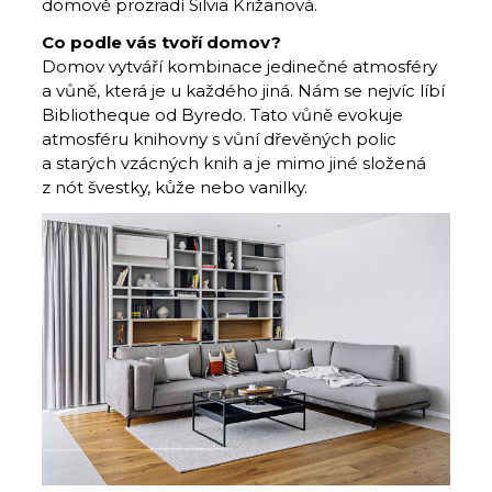
domově prozradí Silvia Križanová.
Co podle vás tvoří domov?
Domov vytváří kombinace jedinečné atmosféry
a vůně, která je u každého jiná. Nám se nejvíc líbí
Bibliotheque od Byredo. Tato vůně evokuje
atmosféru knihovny s vůní dřevěných polic
a starých vzácných knih a je mimo jiné složená
z nót švestky, kůže nebo vanilky.