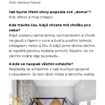
Foto: Adriana Fialová
Jak byste třemi slovy popsala své „doma“?
Krb, dřevo a moji chlapci.
Kde trávíte čas, když chcete mít chvilku pro
sebe?
Když zůstanu sama doma, vychutnávám si chvíle
na gauči s čajem v ruce a buď si pustím televizi,
instagram, nebo si čtu. A když jsme doma všichni,
je největší jistotou toaleta (smích). Myslím, že mi
všichni rodiče dají za pravdu...
A kde se naopak všichni scházíte?
Nejčastěji se scházíme v naší kuchyni spojené
s obývákem. Je tam dost místa a denního světla.