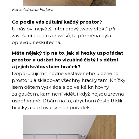
Foto: Adriana Fialová
Co podle vás zútulní každý prostor?
U nás byl největší interiérový „wow efekt“ při
zavěšení záclon a závěsů, ta přeměna byla
opravdu neskutečná.
Máte nějaký tip na to, jak si hezky uspořádat
prostor a udržet ho vizuálně čistý i s dětmi
a jejich královstvím hraček?
Doporučuji mít hodně vestavěného úložného
prostoru a skladovat všechny hračky tam. Knížky
jsem dětem vyskládala do velké knihovny
za gaučem, kam není vidět, i když nejsou zrovna
uspořádané. Dbám na to, abychom často třídili
hračky a udržovali v nich pořádek.