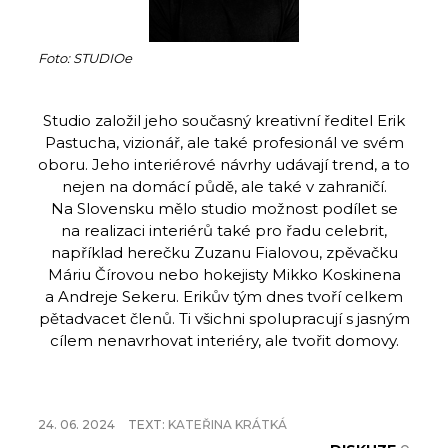
Foto: STUDIOe
Studio založil jeho současný kreativní ředitel Erik
Pastucha, vizionář, ale také profesionál ve svém
oboru. Jeho interiérové návrhy udávají trend, a to
nejen na domácí půdě, ale také v zahraničí.
Na Slovensku mělo studio možnost podílet se
na realizaci interiérů také pro řadu celebrit,
například herečku Zuzanu Fialovou, zpěvačku
Máriu Čírovou nebo hokejisty Mikko Koskinena
a Andreje Sekeru. Erikův tým dnes tvoří celkem
pětadvacet členů. Ti všichni spolupracují s jasným
cílem nenavrhovat interiéry, ale tvořit domovy.
24. 06. 2024
TEXT:
KATEŘINA KRÁTKÁ