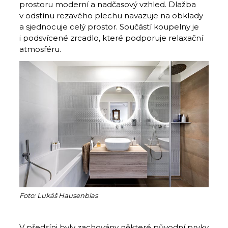
prostoru moderní a nadčasový vzhled. Dlažba
v odstínu rezavého plechu navazuje na obklady
a sjednocuje celý prostor. Součástí kou­pelny je
i podsvícené zrcadlo, které podporuje relaxační
atmosféru.
Foto: Lukáš Hausenblas
V předsíni byly zachovány některé pů­vodní prvky