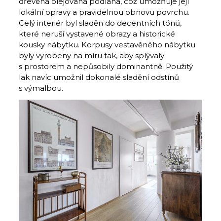
dřevěná olejovaná podlaha, což umožňuje její
lokální opravy a pravidelnou obnovu povrchu.
Celý interiér byl sladěn do decentních tónů,
které neruší vystavené obrazy a historické
kousky nábytku. Korpusy vestavěného nábytku
byly vyrobeny na míru tak, aby splývaly
s prostorem a nepůsobily dominantně. Použitý
lak navíc umožnil dokonalé sladění odstínů
s výmalbou.