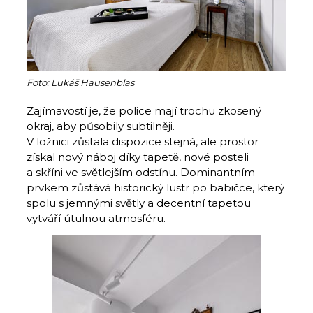
Foto: Lukáš Hausenblas
Zajímavostí je, že police mají trochu zkosený
okraj, aby působily subtilněji.
V ložnici zůstala dispozice stejná, ale prostor
získal nový náboj díky tapetě, nové posteli
a skříni ve světlejším odstínu. Dominantním
prvkem zůstává his­torický lustr po babičce, který
spolu s jemnými světly a decentní tapetou
vytváří útulnou atmosféru.