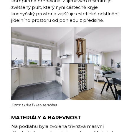
kompletně předělána. Zajímavým řešením je
zvětšený pult, který nyní částečně kryje
kuchyňský prostor a zajišťuje estetické odstínění
jídelního prostoru od pohledu z předsíně.
Foto: Lukáš Hausenblas
MATERIÁLY A BAREVNOST
Na podlahu byla zvolena třívrstvá masivní