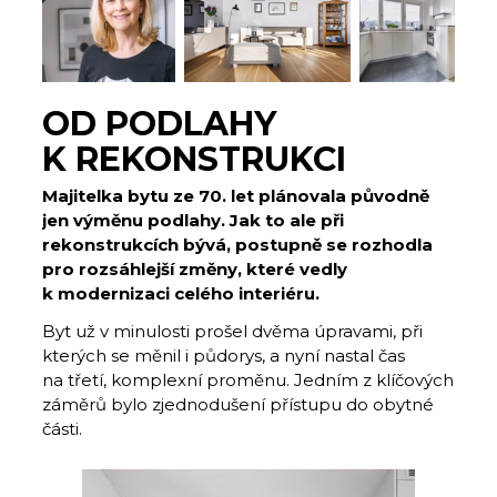
OD PODLAHY
K REKONSTRUKCI
Majitelka bytu ze 70. let plánovala původně
jen výměnu podlahy. Jak to ale při
rekonstrukcích bývá, postupně se rozhodla
pro rozsáhlejší změny, které vedly
k modernizaci celého interiéru.
Byt už v minulosti prošel dvěma úpravami, při
kterých se měnil i půdorys, a nyní nastal čas
na třetí, komplexní proměnu. Jedním z klíčových
záměrů bylo zjednodušení přístupu do obytné
části.