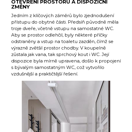
OTEVŘENÍ PROSTORU A DISPOZIČNÍ
ZMĚNY
Jedním z klíčových záměrů bylo zjednodušení
přístupu do obytné části. Předsíň původně měla
troje dveře, včetně vstupu na samostatné WC.
Aby se prostor odlehčil, byly některé příčky
odstraněny a vstup na toaletu zazděn, čímž se
výrazně zvětšil prostor chodby. V koupelně
zůstala jak vana, tak sprchový kout i WC. Její
dispozice byla mírně upravena, došlo k propojení
s bývalým samostatným WC, což vytvořilo
vzdušnější a praktičtější řešení.