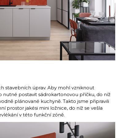
ch stavebních úprav. Aby mohl vzniknout
o nutné postavit sádrokartonovou příčku, do níž
ů­vodně plánované kuchyně. Takto jsme připravili
í prostor jakési mini ložnice, do níž se vešla
evlékání v této funkční zóně.