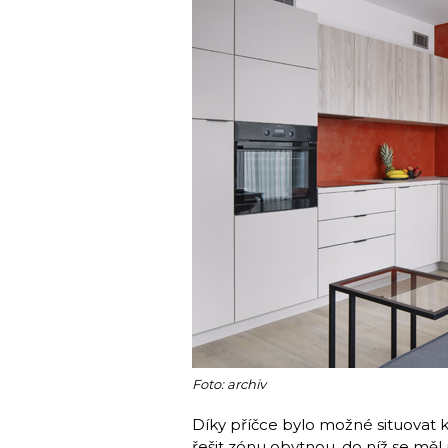
Foto: archiv
Díky příčce bylo možné situovat 
řešit zónu obytnou, do níž se měl u