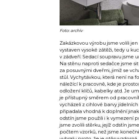
Foto: archiv
Zakázkovou výrobu jsme volili jen u
vystaven vysoké zátěži, tedy u ku
v zádveří. Sedací soupravu jsme umís
Na stěnu naproti sedačce jsme sit
za posuvnými dveřmi, jimiž se vchá
stůl. Vychytávkou, která není na fo
náležící k pracovně, kde je prosto
odložení klíčů, kabelky atd. Je
je přístupný směrem od pracovníh
vycházeli z cihlové barvy jídelníc
připadala vhodná k doplnění jin
odstín jsme použili i k vymezení 
jsme zvolili stěrku, jejíž odstín js
počtem vzorků, než jsme konečně
vybrali i proto, že je otěruvzdorná, 