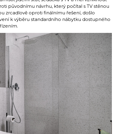
oti původnímu návrhu, kte­rý počítal s TV stěnou
 zrcadlově oproti finálnímu řešení, došlo
vení k výběru standardního nábytku dostupného
řízením.