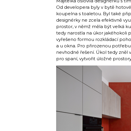
Majitelka oslovila designérku s tím
Od developera byly v bytě hotové 
koupelna s toaletou. Byl také při
designérky ne zcela efektivně vyu
prostor, v němž měla být velká ku
tedy narostla na úkor jakéhokoli
vyřešeno formou rozkládací poho
a u okna. Pro přirozenou potřebu
nevhodné řešení. Úkol tedy zněl v
pro spaní, vytvořit úložné prostory