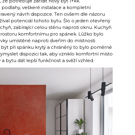
, že potřebuje zařídit nový byt 1+kk.
pod­lahy, veškeré instalace a kompletní
pravený návrh dispozice. Ten ovšem dle názoru
žíval potenciál tohoto bytu. Šlo o jeden otevřený
chyň, zabírající celou stěnu naproti oknu. Kuchyň
 prostoru komfortnímu pro spánek. Lůžko bylo
vky umístěné naproti dveřím do místnosti
 být při spánku krytý a chráněný to bylo poměrně
ymyslet dispozici tak, aby vzniklo komfortní místo
 a bytu dát lepší funkčnost a svěží vzhled.