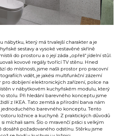
 ná­bytku, který má trvalejší charakter a je
chyňské sestavy a vysoké vestavěné skříně
tili do prostoru a o její záda „opřeli“ jídelní stůl.
uovali kovové regály tvořící TV stěnu. Hned
zí do místnosti, jsme našli prostor pro pracovní
togra­fiích vidět, je jakési multifunkční zázemí
r pro dobíjení elektronických zařízení, police na
 umístěn v nábytkovém kuchyňském modulu, který
o stolu. Při hledání barevného konceptu jsme
h židlí z IKEA. Tato zemitá a přírodní barva nám
ak jednoduchého barevného konceptu. Tento
prostoru ložnice a kuchyně. Z praktických důvodů
me si míchali sami. Šlo o mravenčí práci s velkým
 dosáhli požadovaného odstínu. Stěrku jsme
což se hodí v kuchyni i v ložnici.