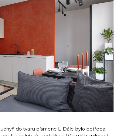
kuchyň do tvaru písmene L. Dále bylo potřeba
místit jídelní stůl, sedačka s TV a měl vzniknout