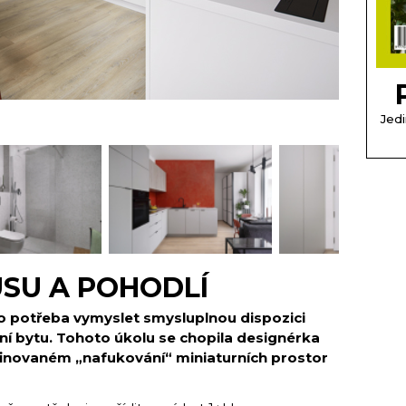
Jedi
SU A POHODLÍ
o potřeba vymyslet smysluplnou dispozici
ní bytu. Tohoto úkolu se chopila designérka
afinovaném „nafukování“ miniaturních prostor