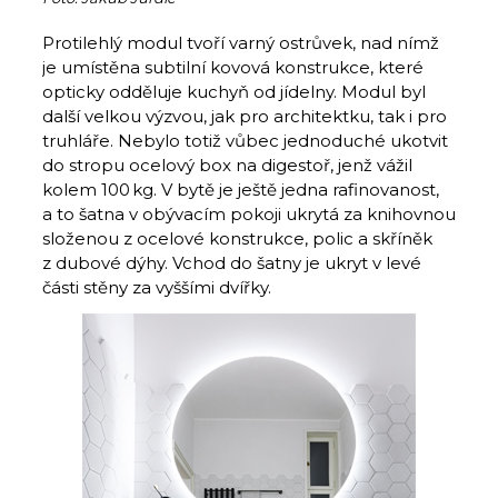
Protilehlý modul tvoří varný ostrůvek, nad nímž
je umístěna subtilní kovová konstrukce, které
opticky odděluje kuchyň od jídelny. Modul byl
další velkou výzvou, jak pro architektku, tak i pro
truhláře. Nebylo totiž vůbec jednoduché ukotvit
do stropu ocelový box na digestoř, jenž vážil
kolem 100 kg. V bytě je ještě jedna rafinovanost,
a to šatna v obývacím pokoji ukrytá za knihovnou
složenou z ocelové konstrukce, polic a skříněk
z dubové dýhy. Vchod do šatny je ukryt v levé
části stěny za vyššími dvířky.