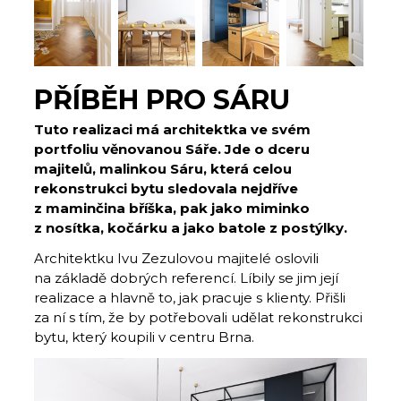
PŘÍBĚH PRO SÁRU
Tuto realizaci má architektka ve svém
portfoliu věnovanou Sáře. Jde o dceru
majitelů, malinkou Sáru, která celou
rekonstrukci bytu sledovala nejdříve
z maminčina bříška, pak jako miminko
z nosítka, kočárku a jako batole z postýlky.
Architektku Ivu Zezulovou majitelé oslovili
na základě dobrých referencí. Líbily se jim její
realizace a hlavně to, jak pracuje s klienty. Přišli
za ní s tím, že by potřebovali udělat rekonstrukci
bytu, který koupili v centru Brna.