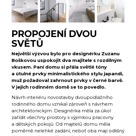
PROPOJENÍ DVOU
SVĚTŮ
Největší výzvou bylo pro designérku Zuzanu
Boškovou uspokojit dva majitele s rozdílným
vkusem. Paní domu si přála světlé tóny
a útulné prvky minimalistického stylu japandi,
muž požadoval zahrnout prvky v černé barvě.
V jejich rodinném domě se to povedlo.
Návrh interiéru novostavby dvoupodlažního
rodinného domu vznikal zároveň s návrhem
architektonickým. Designérka měla za úkol
zařídit všechny prostory s výjimkou pracovny
a dětských pokojů. Od majitelů domu měla
poměrně nelehké zadání, neboť oba mají odlišný