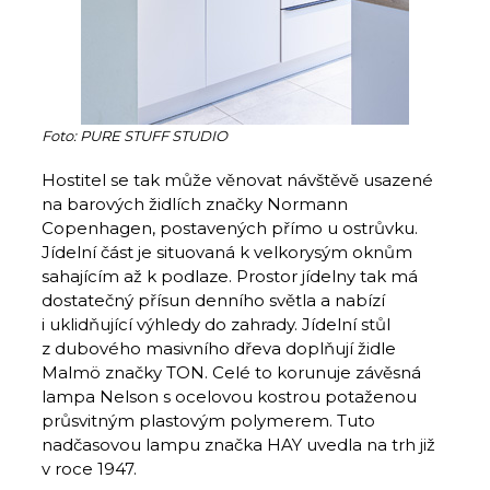
Foto: PURE STUFF STUDIO
Hostitel se tak může věnovat návštěvě usazené
na barových židlích značky Normann
Copenhagen, postavených přímo u ostrůvku.
Jídelní část je situovaná k velkorysým oknům
sahajícím až k podlaze. Prostor jídelny tak má
dostatečný přísun denního světla a nabízí
i uklidňující výhledy do zahrady. Jídelní stůl
z dubového masivního dřeva doplňují židle
Malmö značky TON. Celé to korunuje závěsná
lampa Nelson s ocelovou kostrou potaženou
průsvitným plastovým polymerem. Tuto
nadčasovou lampu značka HAY uvedla na trh již
v roce 1947.