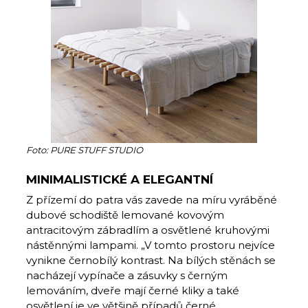
Foto: PURE STUFF STUDIO
MINIMALISTICKÉ A ELEGANTNÍ
Z přízemí do patra vás zavede na míru vyráběné
dubové schodiště lemované kovovým
antracitovým zábradlím a osvětlené kruhovými
nástěnnými lampami. „V tomto prostoru nejvíce
vynikne černobílý kontrast. Na bílých stěnách se
nacházejí vypínače a zásuvky s černým
lemováním, dveře ma­jí černé kliky a také
osvětlení je ve většině případů černé.