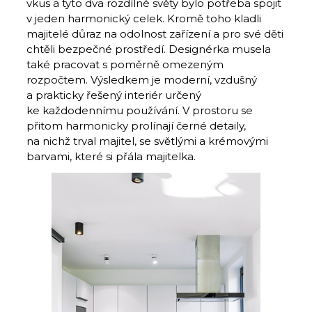
vkus a tyto dva rozdílné světy bylo potřeba spojit
v jeden harmonický celek. Kromě toho kladli
majitelé důraz na odolnost zařízení a pro své děti
chtěli bezpečné prostředí. Designérka musela
také pracovat s poměrně omezeným
rozpočtem. Výsledkem je mo­derní, vzdušný
a prakticky řešený interiér určený
ke každodennímu po­užívání. V prostoru se
přitom harmonicky prolínají černé detaily,
na nichž trval majitel, se světlými a krémovými
barvami, které si přála majitelka.