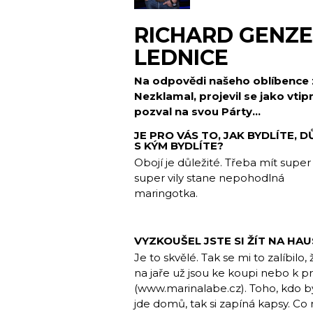
RICHARD GENZER
LEDNICE
Na odpovědi našeho oblíbence z 
Nezklamal, projevil se jako vtip
pozval na svou Párty…
JE PRO VÁS TO, JAK BYDLÍTE, 
S KÝM BYDLÍTE?
Obojí je důležité. Třeba mít super 
super vily stane nepohodlná
maringotka.
VYZKOUŠEL JSTE SI ŽÍT NA HA
Je to skvělé. Tak se mi to zalíbilo,
na jaře už jsou ke koupi nebo k 
(www.marinalabe.cz). Toho, kdo b
jde domů, tak si zapíná kapsy. Co