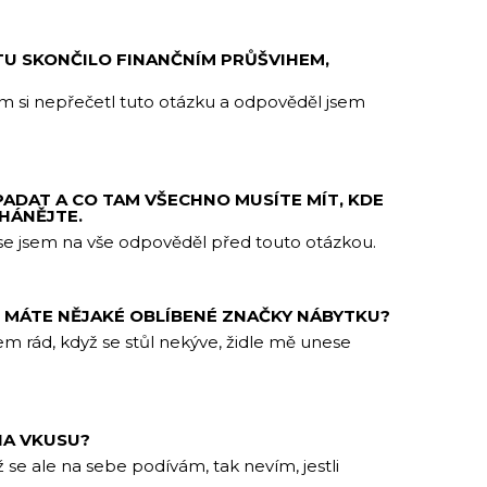
U SKONČILO FINANČNÍM PRŮŠVIHEM,
em si nepřečetl tuto otázku a odpověděl jsem
PADAT A CO TAM VŠECHNO MUSÍTE MÍT, KDE
EHÁNĚJTE.
se jsem na vše odpověděl před touto otázkou.
BÍ, MÁTE NĚJAKÉ OBLÍBENÉ ZNAČKY NÁBYTKU?
 rád, když se stůl nekýve, židle mě unese
NA VKUSU?
 se ale na sebe podívám, tak nevím, jestli