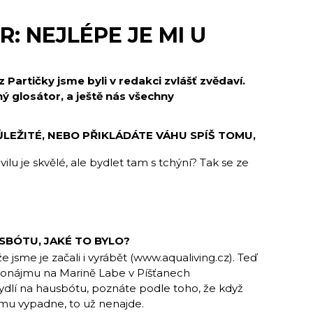
: NEJLÉPE JE MI U
Partičky jsme byli v redakci zvlášť zvědaví.
ný glosátor, a ještě nás všechny
DŮLEŽITÉ, NEBO PŘIKLÁDÁTE VÁHU SPÍŠ TOMU,
vilu je skvělé, ale bydlet tam s tchýní? Tak se ze
USBÓTU, JAKÉ TO BYLO?
 že jsme je začali i vyrábět (www.aqualiving.cz). Teď
pronájmu na Marině Labe v Píšťanech
ydlí na hausbótu, poznáte podle toho, že když
 mu vypadne, to už nenajde.