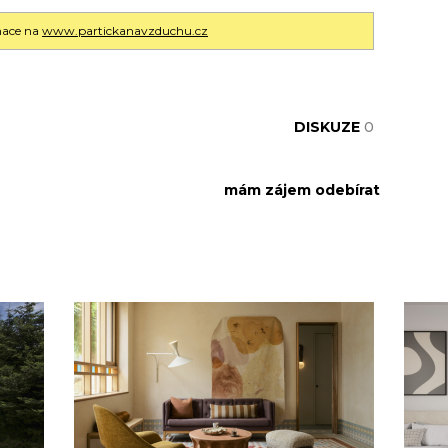
mace na
www.partickanavzduchu.cz
DISKUZE
0