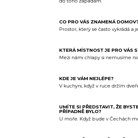
do toho zapadám.
CO PRO VÁS ZNAMENÁ DOMOV
Prostor, který se často vykrádá a 
KTERÁ MÍSTNOST JE PRO VÁS S
Mezi námi chlapy si nemusíme nic 
KDE JE VÁM NEJLÉPE?
V kuchyni, když v ruce držím dveř
UMÍTE SI PŘEDSTAVIT, ŽE BYST
PŘÍPADNĚ BYLO?
U moře. Když bude v Čechách moř