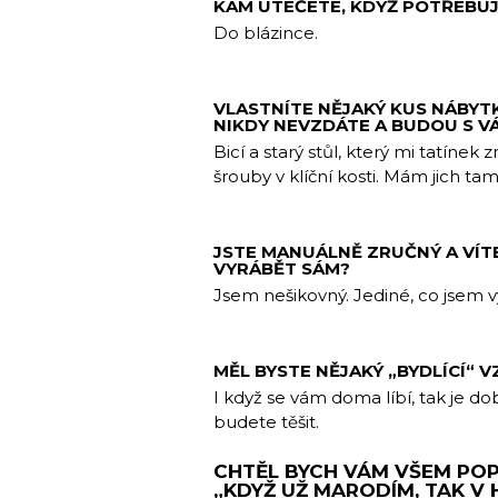
KAM UTEČETE, KDYŽ POTŘEBU
Do blázince.
VLASTNÍTE NĚJAKÝ KUS NÁBYTKU
NIKDY NEVZDÁTE A BUDOU S V
Bicí a starý stůl, který mi tatíne
šrouby v klíční kosti. Mám jich tam
JSTE MANUÁLNĚ ZRUČNÝ A VÍTE
VYRÁBĚT SÁM?
Jsem nešikovný. Jediné, co jsem vyr
MĚL BYSTE NĚJAKÝ „BYDLÍCÍ“ 
I když se vám doma líbí, tak je do
budete těšit.
CHTĚL BYCH VÁM VŠEM POP
„KDYŽ UŽ MARODÍM, TAK V 