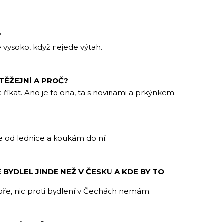
?
je vysoko, když nejede výtah.
TĚŽEJNÍ A PROČ?
říkat. Ano je to ona, ta s novinami a prkýnkem.
e od lednice a koukám do ní.
E BYDLEL JINDE NEŽ V ČESKU A KDE BY TO
e, nic proti bydlení v Čechách nemám.