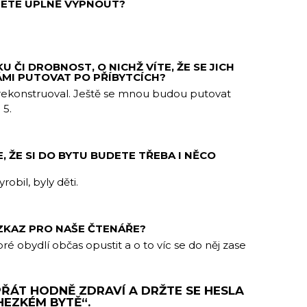
JETE ÚPLNĚ VYPNOUT?
 ČI DROBNOST, O NICHŽ VÍTE, ŽE SE JICH
ÁMI PUTOVAT PO PŘÍBYTCÍCH?
k zrekonstruoval. Ještě se mnou budou putovat
 5.
, ŽE SI DO BYTU BUDETE TŘEBA I NĚCO
obil, byly děti.
VZKAZ PRO NAŠE ČTENÁŘE?
bré obydlí občas opustit a o to víc se do něj zase
ŘÁT HODNĚ ZDRAVÍ A DRŽTE SE HESLA
HEZKÉM BYTĚ“.