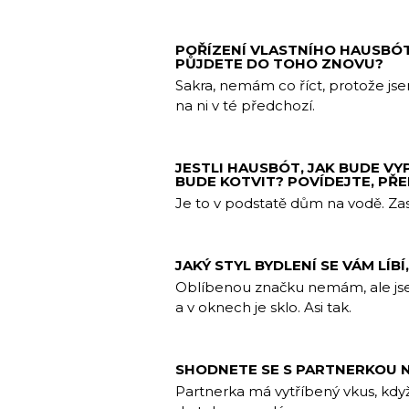
POŘÍZENÍ VLASTNÍHO HAUSBÓT
PŮJDETE DO TOHO ZNOVU?
Sakra, nemám co říct, protože js
na ni v té předchozí.
JESTLI HAUSBÓT, JAK BUDE VY
BUDE KOTVIT? POVÍDEJTE, PŘ
Je to v podstatě dům na vodě. Za
JAKÝ STYL BYDLENÍ SE VÁM LÍ
Oblíbenou značku nemám, ale jsem
a v oknech je sklo. Asi tak.
SHODNETE SE S PARTNERKOU 
Partnerka má vytříbený vkus, když