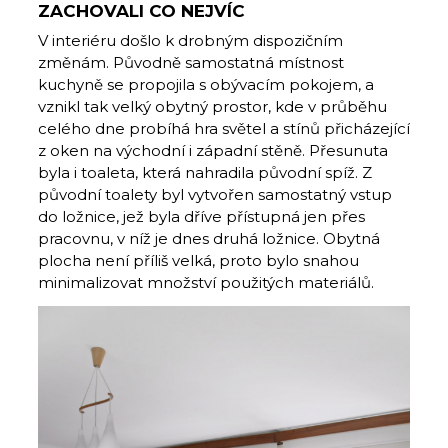
ZACHOVALI CO NEJVÍC
V interiéru došlo k drobným dispozičním
změnám. Původně samostatná místnost
kuchyně se propojila s obývacím pokojem, a
vznikl tak velký obytný prostor, kde v průběhu
celého dne probíhá hra světel a stínů přicházející
z oken na východní i západní stěně. Přesunuta
byla i toaleta, která nahradila původní spíž. Z
původní toalety byl vytvořen samostatný vstup
do ložnice, jež byla dříve přístupná jen přes
pracovnu, v níž je dnes druhá ložnice. Obytná
plocha není příliš velká, proto bylo snahou
minimalizovat množství použitých materiálů.