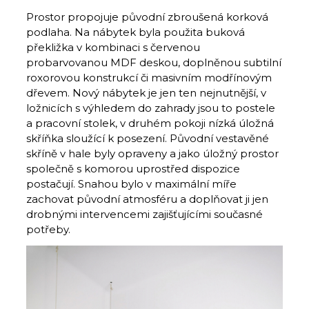
Prostor propojuje původní zbroušená korková
podlaha. Na nábytek byla použita buková
překližka v kombinaci s červenou
probarvovanou MDF deskou, doplněnou subtilní
roxorovou konstrukcí či masivním modřínovým
dřevem. Nový nábytek je jen ten nejnutnější, v
ložnicích s výhledem do zahrady jsou to postele
a pracovní stolek, v druhém pokoji nízká úložná
skříňka sloužící k posezení. Původní vestavěné
skříně v hale byly opraveny a jako úložný prostor
společně s komorou uprostřed dispozice
postačují. Snahou bylo v maximální míře
zachovat původní atmosféru a doplňovat ji jen
drobnými intervencemi zajišťujícími současné
potřeby.