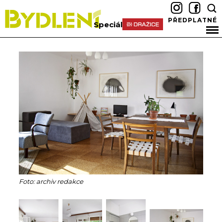
PŘEDPLATNÉ
Speciál
Foto: archiv redakce