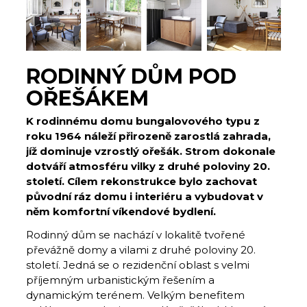
RODINNÝ DŮM POD
OŘEŠÁKEM
K rodinnému domu bungalovového typu z
roku 1964 náleží přirozeně zarostlá zahrada,
jíž dominuje vzrostlý ořešák. Strom dokonale
dotváří atmosféru vilky z druhé poloviny 20.
století. Cílem rekonstrukce bylo zachovat
původní ráz domu i interiéru a vybudovat v
něm komfortní víkendové bydlení.
Rodinný dům se nachází v lokalitě tvořené
převážně domy a vilami z druhé poloviny 20.
století. Jedná se o rezidenční oblast s velmi
příjemným urbanistickým řešením a
dynamickým terénem. Velkým benefitem