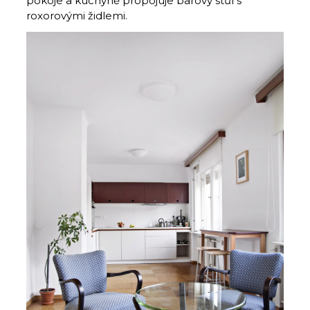
pokoje a kuchyně propojuje barový stůl s
roxorovými židlemi.