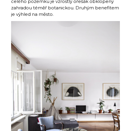
celého pozemku je vzrostlý ořešák obklopený
zahradou téměř botanickou. Druhým benefitem
je výhled na město.