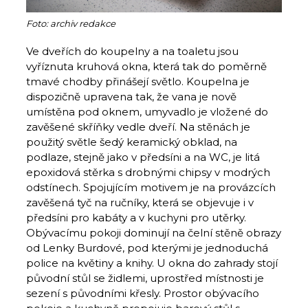
Foto: archiv redakce
Ve dveřích do koupelny a na toaletu jsou
vyříznuta kruhová okna, která tak do poměrně
tmavé chodby přinášejí světlo. Koupelna je
dispozičně upravena tak, že vana je nově
umístěna pod oknem, umyvadlo je vložené do
zavěšené skříňky vedle dveří. Na stěnách je
použitý světle šedý keramický obklad, na
podlaze, stejně jako v předsíni a na WC, je litá
epoxidová stěrka s drobnými chipsy v modrých
odstínech. Spojujícím motivem je na provázcích
zavěšená tyč na ručníky, která se objevuje i v
předsíni pro kabáty a v kuchyni pro utěrky.
Obývacímu pokoji dominují na čelní stěně obrazy
od Lenky Burdové, pod kterými je jednoduchá
police na květiny a knihy. U okna do zahrady stojí
původní stůl se židlemi, uprostřed místnosti je
sezení s původními křesly. Prostor obývacího