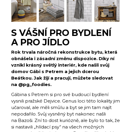
S VÁŠNÍ PRO BYDLENÍ
A PRO JÍDLO
Rok trvala náročná rekonstrukce bytu, která
obnášela i zásadní změnu dispozice. Díky ní
vznikl krásný světlý interiér, kde našli svůj
domov Gábi s Petrem a jejich dcerou
Beátkou. Jak žijí a pracují, můžete sledovat
na @pg_foodies.
Gábina s Petrem si pro své budoucí bydlení
vysnili pražské Dejvice. Genus loci této lokality jim
učaroval, ale měli smůlu a byt se jim tam najít
nepodařilo. Svůj vysněný byt nakonec našli
na Bazoši. Zní to dost kuriózně, ale bylo to tak, že
si nastavili „hlídací psy“ na všech možných