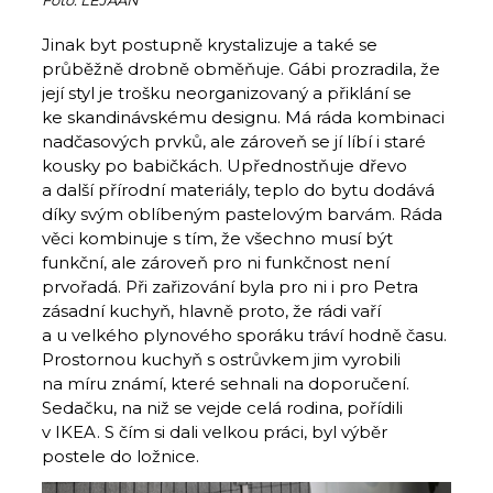
Foto: LEJAAN
Jinak byt postupně krystalizuje a také se
průběžně drobně obměňuje. Gábi prozradila, že
její styl je trošku neorganizovaný a přiklání se
ke skandinávskému designu. Má ráda kombinaci
nadčasových prvků, ale zároveň se jí líbí i staré
kousky po babičkách. Upřednostňuje dřevo
a další přírodní mate­riály, teplo do bytu dodává
díky svým oblíbeným pastelovým barvám. Ráda
věci kombinuje s tím, že všechno musí být
funkční, ale zároveň pro ni funkčnost není
prvořadá. Při zařizování byla pro ni i pro Petra
zásadní kuchyň, hlavně proto, že rádi vaří
a u velkého plynového sporáku tráví hodně času.
Prostornou kuchyň s ostrůvkem jim vyrobili
na míru známí, které sehnali na doporučení.
Sedačku, na niž se vejde celá rodina, pořídili
v IKEA. S čím si dali velkou práci, byl výběr
postele do ložnice.