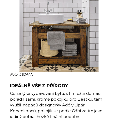
Foto: LEJAAN
IDEÁLNĚ VŠE Z PŘÍRODY
Co se týká vybavování bytu, s tím už si domácí
poradili sami, kromě pokojíku pro Beátku, tam
využili nápadů designérky Adély Lipár.
Koneckonců, pokojík se podle Gábi zatím jako
jediný dobral hezké finální podoby.