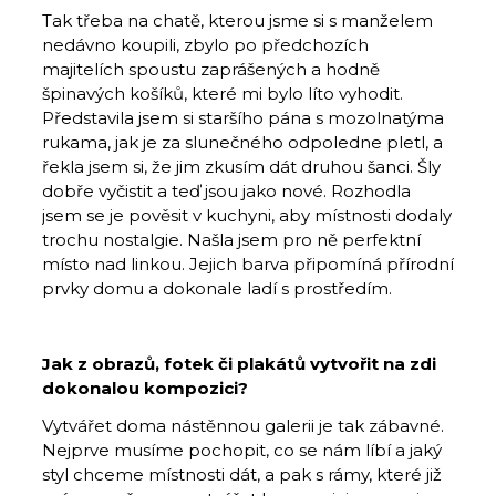
Tak třeba na chatě, kterou jsme si s manželem
nedávno koupili, zbylo po předchozích
majitelích spoustu zaprášených a hodně
špinavých košíků, které mi bylo líto vyhodit.
Představila jsem si staršího pána s mozolnatýma
rukama, jak je za slunečného odpoledne pletl, a
řekla jsem si, že jim zkusím dát druhou šanci. Šly
dobře vyčistit a teď jsou jako nové. Rozhodla
jsem se je pověsit v kuchyni, aby místnosti dodaly
trochu nostalgie. Našla jsem pro ně perfektní
místo nad linkou. Jejich barva připomíná přírodní
prvky domu a dokonale ladí s prostředím.
Jak z obrazů, fotek či plakátů vytvořit na zdi
dokonalou kompozici?
Vytvářet doma nástěnnou galerii je tak zábavné.
Nejprve musíme pochopit, co se nám líbí a jaký
styl chceme místnosti dát, a pak s rámy, které již