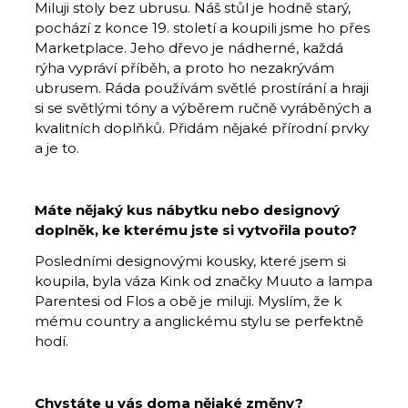
Miluji stoly bez ubrusu. Náš stůl je hodně starý,
pochází z konce 19. století a koupili jsme ho přes
Marketplace. Jeho dřevo je nádherné, každá
rýha vypráví příběh, a proto ho nezakrývám
ubrusem. Ráda používám světlé prostírání a hraji
si se světlými tóny a výběrem ručně vyráběných a
kvalitních doplňků. Přidám nějaké přírodní prvky
a je to.
Máte nějaký kus nábytku nebo designový
doplněk, ke kterému jste si vytvořila pouto?
Posledními designovými kousky, které jsem si
koupila, byla váza Kink od značky Muuto a lampa
Parentesi od Flos a obě je miluji. Myslím, že k
mému country a anglickému stylu se perfektně
hodí.
Chystáte u vás doma nějaké změny?