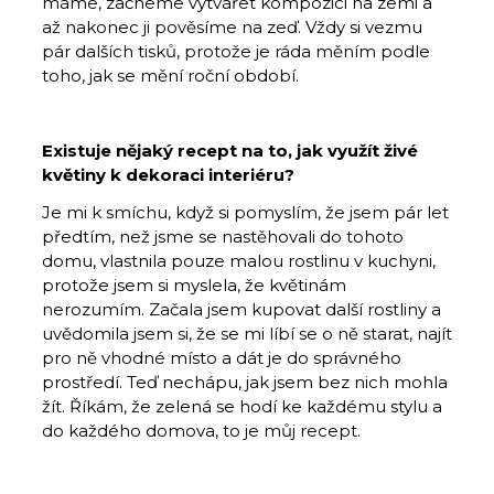
máme, začneme vytvářet kompozici na zemi a
až nakonec ji pověsíme na zeď. Vždy si vezmu
pár dalších tisků, protože je ráda měním podle
toho, jak se mění roční období.
Existuje nějaký recept na to, jak využít živé
květiny k dekoraci interiéru?
Je mi k smíchu, když si pomyslím, že jsem pár let
předtím, než jsme se nastěhovali do tohoto
domu, vlastnila pouze malou rostlinu v kuchyni,
protože jsem si myslela, že květinám
nerozumím. Začala jsem kupovat další rostliny a
uvědomila jsem si, že se mi líbí se o ně starat, najít
pro ně vhodné místo a dát je do správného
prostředí. Teď nechápu, jak jsem bez nich mohla
žít. Říkám, že zelená se hodí ke každému stylu a
do každého domova, to je můj recept.