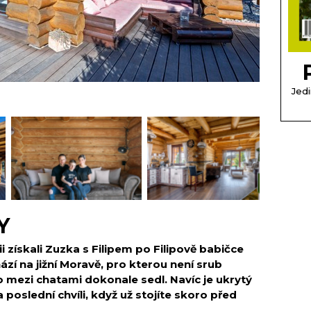
Jedi
Y
získali Zuzka s Filipem po Filipově babičce
zí na jižní Moravě, pro kterou není srub
o mezi chatami dokonale sedl. Navíc je ukrytý
a poslední chvíli, když už stojíte skoro před