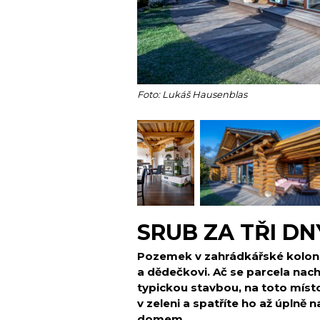
Foto: Lukáš Hausenblas
SRUB ZA TŘI DN
Pozemek v zahrádkářské kolonii 
a dědečkovi. Ač se parcela nachá
typickou
stavbou, na toto míst
v zeleni a spatříte ho až úplně n
domem.