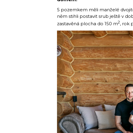
S pozemkem měli manželé dvojité
něm stihli postavit srub ještě v d
2
zastavěná plocha do 150 m
, rok