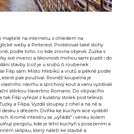
ali majitelé na internetu, s ohledem na
lické weby a Pinterest. Prolistovali také stohy
ně, podle toho, co kde zrovna objevili. Zuzka s
díky své invenci a šikovnosti mohou sami pustit i do
edání stavby (což je u srubů či roubenek
lal Filip sám. Místo hřebíků a vrutů si pěkně podle
, které pak používal. Rovněž koupelna je
lastního návrhu si sprchový kout a vanu vyzdívali
ační stěrkou travertino Romano. Do obývacího
tak Filip vyřezal z kulatiny stolek pod televizi.
ky a Filipa. Vyzdili sloupky z cihel a na ně si
í desku s dřezem. Dvířka ke kuchyni sice vyráběl
nich. Kromě interiéru se „vyřádili“ i venku kolem
lňují pergolu, kde je letní kuchyň s posezením a
vinném sklípku, který náleží ke stavbě a