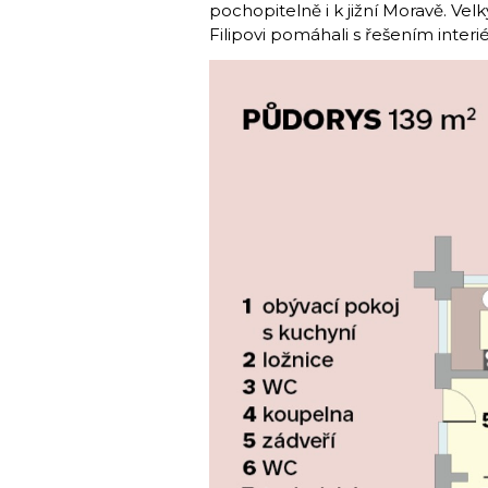
pochopitelně i k jižní Moravě. Velk
Filipovi pomáhali s řešením interi