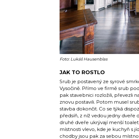
Foto: Lukáš Hausenblas
JAK TO ROSTLO
Srub je postavený ze syrové smrko
Vysočině. Přímo ve firmě srub podle
pak stavebnici rozložili, převezl
znovu postavili. Potom musel sru
stavba dokončit. Co se týká dispo
předsíň, z níž vedou jedny dveře d
druhé dveře ukrývají menší toale
místnosti vlevo, kde je kuchyň s 
chodby jsou pak za sebou místnost