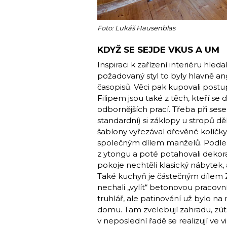
Foto: Lukáš Hausenblas
KDYŽ SE SEJDE VKUS A UM
Inspiraci k zařízení interiéru hled
požadovaný styl to byly hlavně ang
časopisů. Věci pak kupovali postup
Filipem jsou také z těch, kteří se 
odbornějších prací. Třeba při ses
standardní) si záklopy u stropů dě
šablony vyřezával dřevěné kolíčky
společným dílem manželů. Podle v
z ytongu a poté potahovali dekor
pokoje nechtěli klasický nábytek, a 
Také kuchyň je částečným dílem Zuz
nechali „vylít“ betonovou pracovn
truhlář, ale patinování už bylo na 
domu. Tam zvelebují zahradu, zútu
v neposlední řadě se realizují ve 