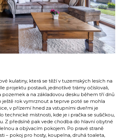
vé kulatiny, která se těží v tuzemských lesích na
 projektu postavili, jednotlivé trámy očíslovali,
i na pozemek a na základovou desku během tří dnů
b ještě rok vymrznout a teprve poté se mohla
zice, v přízemí hned za vstupními dveřmi je
o technické místnosti, kde je i pračka se sušičkou,
tu. Z předsíně pak vede chodba do hlavní obytné
jídelnou a obývacím pokojem. Po pravé straně
i – pokoj pro hosty, koupelna, druhá toaleta,