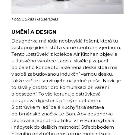
Foto: Lukáš Hausenblas
UMĚNÍ A DESIGN
Designérka má ráda neobvyklá řešení, která tu
zastupuje jídelní stůl a varné centrum v jednom.
Tento „ostrůvek“ z kolekce Air Kitchen objevila
u italského výrobce Lago a skvěle jí zapadl
do celého konceptu. Skleněná deska stolu má
v sobě zabudovanou indukční varnou desku,
takže vaříte i servírujete na jedné ploše. Navíc je
to skvělý prostor pro komunikaci při vaření
a posezení. To vše korunuje ostrůvková
designová digestoř s přímým odtahem.
S ostrůvkem ladí celá kuchyňská sestava
od brněnské značky Le Bon. Aby designérka
zachovala jednotnou linku, v Le Bonu vybrala
i nábytek do dalších místností. Středobodem
hlavního obytného prostoru je mobilní sofa