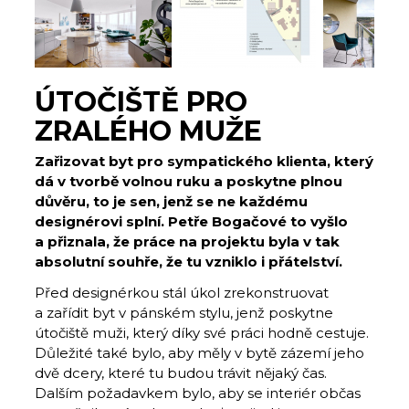
ÚTOČIŠTĚ PRO
ZRALÉHO MUŽE
Zařizovat byt pro sympatického klienta, který
dá v tvorbě volnou ruku a poskytne plnou
důvěru, to je sen, jenž se ne každému
designérovi splní. Petře Bogačové to vyšlo
a přiznala, že práce na projektu byla v tak
absolutní souhře, že tu vzniklo i přátelství.
Před designérkou stál úkol zrekonstruovat
a zařídit byt v pánském stylu, jenž poskytne
útočiště muži, který díky své práci hodně cestuje.
Důležité také bylo, aby měly v bytě zázemí jeho
dvě dcery, které tu budou trávit nějaký čas.
Dalším požadavkem bylo, aby se interiér občas