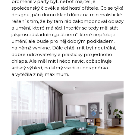
proměnil v párty byt, neboť majitel je
společenský člověk a rád hostí přátele. Co se týká
designu, pán domu kladl důraz na minimalistické
řešení s tím, že by tam rád zakomponoval obrazy
a umění, které má rád. Interiér se tedy měl stát
jakýmsi základním „plátnem“, které nepřebije
umění, ale bude pro něj dobrým podkladem,
na němž vynikne. Dále chtěl mít byt neutrální,
dobře udržovatelný a praktický pro jednoho
chlapa. Ale měl mít i něco navíc, což splňuje
krásný výhled, na který vsadila i designérka
a vytěžila z něj maximum.