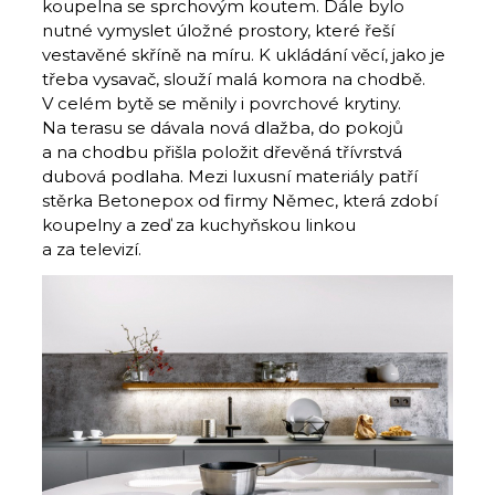
koupelna se sprchovým koutem. Dále bylo
nutné vymyslet úložné prostory, které řeší
vestavěné skříně na míru. K ukládání věcí, jako je
třeba vysavač, slouží malá komora na chodbě.
V celém bytě se měnily i povrchové krytiny.
Na terasu se dávala nová dlažba, do pokojů
a na chodbu přišla položit dřevěná třívrstvá
dubová podlaha. Mezi luxusní materiály patří
stěrka Betonepox od firmy Němec, která zdobí
koupelny a zeď za kuchyňskou linkou
a za televizí.