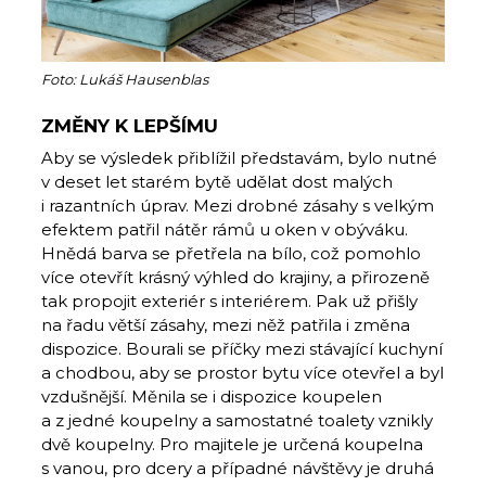
Foto: Lukáš Hausenblas
ZMĚNY K LEPŠÍMU
Aby se výsledek přiblížil představám, bylo nutné
v deset let starém bytě udělat dost malých
i razantních úprav. Mezi drobné zásahy s velkým
efektem patřil nátěr rámů u oken v obýváku.
Hnědá barva se přetřela na bílo, což pomohlo
více otevřít krásný výhled do krajiny, a přirozeně
tak propojit exteriér s interiérem. Pak už přišly
na řadu větší zásahy, mezi něž patřila i změna
dispozice. Bourali se příčky mezi stávající kuchyní
a chodbou, aby se prostor bytu více otevřel a byl
vzdušnější. Měnila se i dispozice koupelen
a z jedné koupelny a samostatné toalety vznikly
dvě koupelny. Pro majitele je určená koupelna
s vanou, pro dcery a případné návštěvy je druhá