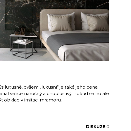
 luxusně, ovšem „luxusní“ je také jeho cena.
eriál velice náročný a choulostivý. Pokud se ho ale
t obklad v imitaci mramoru.
DISKUZE
0