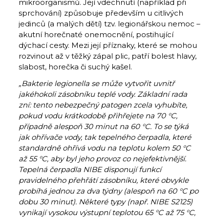
mikroorganismů. Její vdechnutí (například při
sprchování) způsobuje především u citlivých
jedinců (a malých dětí) tzv. legionářskou nemoc –
akutní horečnaté onemocnění, postihující
dýchací cesty. Mezi její příznaky, které se mohou
rozvinout až v těžký zápal plic, patří bolest hlavy,
slabost, horečka či suchý kašel.
„Bakterie legionella se může vytvořit uvnitř
jakéhokoli zásobníku teplé vody. Základní rada
zní: tento nebezpečný patogen zcela vyhubíte,
pokud vodu krátkodobě přihřejete na 70 °C,
případně alespoň 30 minut na 60 °C. To se týká
jak ohřívače vody, tak tepelného čerpadla, které
standardně ohřívá vodu na teplotu kolem 50 °C
až 55 °C, aby byl jeho provoz co nejefektivnější.
Tepelná čerpadla NIBE disponují funkcí
pravidelného přehřátí zásobníku, které obvykle
probíhá jednou za dva týdny (alespoň na 60 °C po
dobu 30 minut). Některé typy (např. NIBE S2125)
vynikají vysokou výstupní teplotou 65 °C až 75 °C,