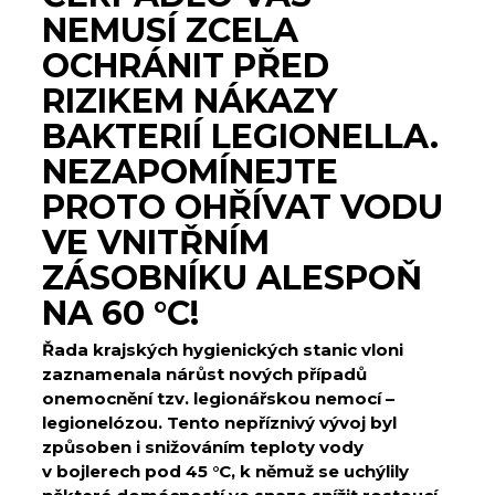
NEMUSÍ ZCELA
OCHRÁNIT PŘED
RIZIKEM NÁKAZY
BAKTERIÍ LEGIONELLA.
NEZAPOMÍNEJTE
PROTO OHŘÍVAT VODU
VE VNITŘNÍM
ZÁSOBNÍKU ALESPOŇ
NA 60 °C!
Řada krajských hygienických stanic vloni
zaznamenala nárůst nových případů
onemocnění tzv. legionářskou nemocí –
legionelózou. Tento nepříznivý vývoj byl
způsoben i snižováním teploty vody
v bojlerech pod 45 °C, k němuž se uchýlily