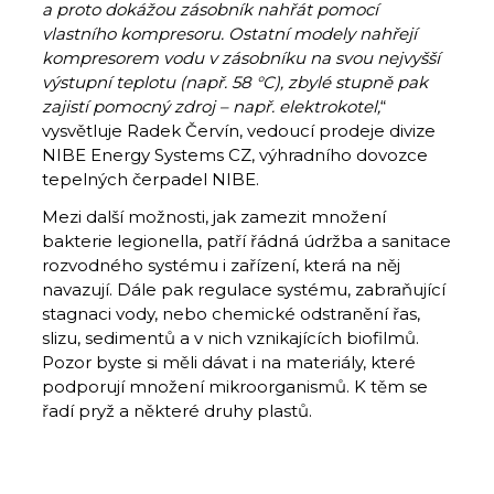
a proto dokážou zásobník nahřát pomocí
vlastního kompresoru. Ostatní modely nahřejí
kompresorem vodu v zásobníku na svou nejvyšší
výstupní teplotu (např. 58 °C), zbylé stupně pak
zajistí pomocný zdroj – např. elektrokotel,
“
vysvětluje Radek Červín, vedoucí prodeje divize
NIBE Energy Systems CZ, výhradního dovozce
tepelných čerpadel NIBE.
Mezi další možnosti, jak zamezit množení
bakterie legionella, patří řádná údržba a sanitace
rozvodného systému i zařízení, která na něj
navazují. Dále pak regulace systému, zabraňující
stagnaci vody, nebo chemické odstranění řas,
slizu, sedimentů a v nich vznikajících biofilmů.
Pozor byste si měli dávat i na materiály, které
podporují množení mikroorganismů. K těm se
řadí pryž a některé druhy plastů.