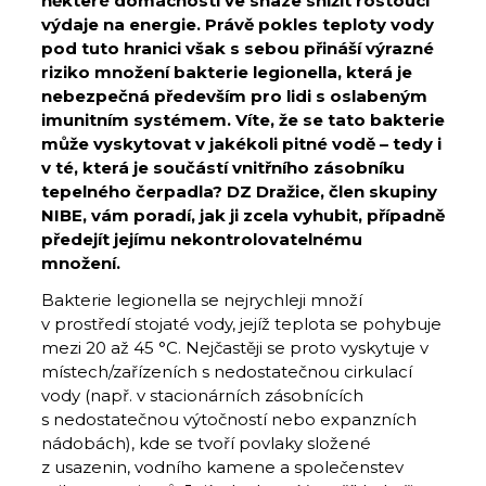
některé domácností ve snaze snížit rostoucí
výdaje na energie. Právě pokles teploty vody
pod tuto hranici však s sebou přináší výrazné
riziko množení bakterie legionella, která je
nebezpečná především pro lidi s oslabeným
imunitním systémem. Víte, že se tato bakterie
může vyskytovat v jakékoli pitné vodě – tedy i
v té, která je součástí vnitřního zásobníku
tepelného čerpadla? DZ Dražice, člen skupiny
NIBE, vám poradí, jak ji zcela vyhubit, případně
předejít jejímu nekontrolovatelnému
množení.
Bakterie legionella se nejrychleji množí
v prostředí stojaté vody, jejíž teplota se pohybuje
mezi 20 až 45 °C. Nejčastěji se proto vyskytuje v
místech/zařízeních s nedostatečnou cirkulací
vody (např. v stacionárních zásobnících
s nedostatečnou výtočností nebo expanzních
nádobách), kde se tvoří povlaky složené
z usazenin, vodního kamene a společenstev