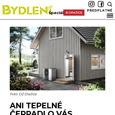
PŘEDPLATNÉ
Speciál
Foto: DZ Dražice
ANI TEPELNÉ
ČERPADLO VÁS