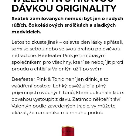
DÁVKOU ORIGINALITY
Svátek zamilovaných nemusí být jen o rudých
růžích, čokoládových srdíčkách a sladkých
medvídcích.
Letos to zkuste jinak – oslavte den lásky s přáteli,
sami se sebou nebo se svou drahou polovičkou
netradičně. Beefeater Pink je tím pravým
společníkem pro všechny, kteří se nebojí jít proti
proudu a chtějí si Valentýn užít po svém.
Beefeater Pink & Tonic není jen drink, je to
vyjádření postoje. Lehký, osvěžující a plný
příjemných ovocných tónů, které dokonale ladí s
odvahou vystoupit z davu. Zatímco někteří tráví
Valentýn podle zavedených tradic, vy můžete
ukázat, že romantika má mnoho podob.