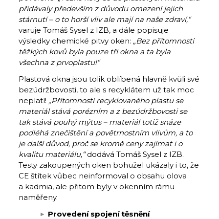
přidávaly především z důvodu omezení jejich
stárnutí – o to horší vliv ale mají na naše zdraví,“
varuje Tomáš Sysel z IZB, a dále popisuje
výsledky chemické pitvy oken:
„Bez přítomnosti
těžkých kovů byla pouze tři okna a ta byla
všechna z prvoplastu!“
Plastová okna jsou tolik oblíbená hlavně kvůli své
bezúdržbovosti, to ale s recyklátem už tak moc
neplatí!
„Přítomností recyklovaného plastu se
materiál stává porézním a z bezúdržbovosti se
tak stává pouhý mýtus – materiál totiž snáze
podléhá znečištění a povětrnostním vlivům, a to
je další důvod, proč se kromě ceny zajímat i o
kvalitu materiálu,“
dodává Tomáš Sysel z IZB.
Testy zakoupených oken bohužel ukázaly i to, že
CE štítek vůbec neinformoval o obsahu olova
a kadmia, ale přitom byly v okenním rámu
naměřeny.
Provedení spojení těsnění