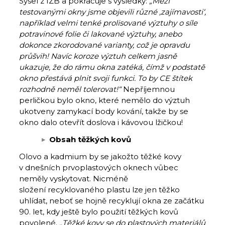
Sysel z IZB a pokračuje s výsledky:
„Mezi
testovanými okny jsme objevili různé ‚zajímavosti‘,
například velmi tenké prolisované výztuhy o síle
potravinové folie či lakované výztuhy, anebo
dokonce zkorodované varianty, což je opravdu
průšvih! Navíc koroze výztuh celkem jasně
ukazuje, že do rámu okna zatéká, čímž v podstatě
okno přestává plnit svoji funkci. To by CE štítek
rozhodně neměl tolerovat!“
Nepříjemnou
perličkou bylo okno, které nemělo do výztuh
ukotveny zamykací body kování, takže by se
okno dalo otevřít doslova i kávovou lžičkou!
Obsah těžkých kovů
Olovo a kadmium by se jakožto těžké kovy
v dnešních prvoplastových oknech vůbec
neměly vyskytovat. Nicméně
složení recyklovaného plastu lze jen těžko
uhlídat, neboť se hojně recyklují okna ze začátku
90. let, kdy ještě bylo použití těžkých kovů
povolené.
„Těžké kovy se do plastových materiálů