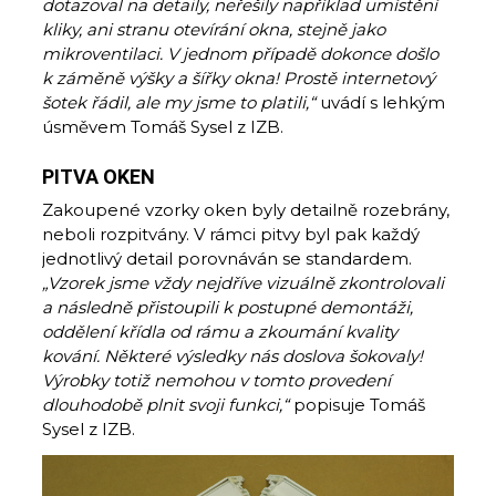
dotazoval na detaily, neřešily například umístění
kliky, ani stranu otevírání okna, stejně jako
mikroventilaci. V jednom případě dokonce došlo
k záměně výšky a šířky okna! Prostě internetový
šotek řádil, ale my jsme to platili,“
uvádí s lehkým
úsměvem Tomáš Sysel z IZB.
PITVA OKEN
Zakoupené vzorky oken byly detailně rozebrány,
neboli rozpitvány. V rámci pitvy byl pak každý
jednotlivý detail porovnáván se standardem.
„Vzorek jsme vždy nejdříve vizuálně zkontrolovali
a následně přistoupili k postupné demontáži,
oddělení křídla od rámu a zkoumání kvality
kování. Některé výsledky nás doslova šokovaly!
Výrobky totiž nemohou v tomto provedení
dlouhodobě plnit svoji funkci,“
popisuje Tomáš
Sysel z IZB.