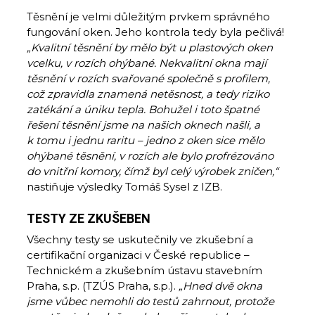
Těsnění je velmi důležitým prvkem správného
fungování oken. Jeho kontrola tedy byla pečlivá!
„Kvalitní těsnění by mělo být u plastových oken
vcelku, v rozích ohýbané. Nekvalitní okna mají
těsnění v rozích svařované společně s profilem,
což zpravidla znamená netěsnost, a tedy riziko
zatékání a úniku tepla. Bohužel i toto špatné
řešení těsnění jsme na našich oknech našli, a
k tomu i jednu raritu – jedno z oken sice mělo
ohýbané těsnění, v rozích ale bylo profrézováno
do vnitřní komory, čímž byl celý výrobek zničen,“
nastiňuje výsledky Tomáš Sysel z IZB.
TESTY ZE ZKUŠEBEN
Všechny testy se uskutečnily ve zkušební a
certifikační organizaci v České republice –
Technickém a zkušebním ústavu stavebním
Praha, s.p. (TZÚS Praha, s.p.).
„Hned dvě okna
jsme vůbec nemohli do testů zahrnout, protože