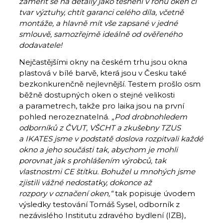
zaměřit se na detaily jako těsnění v rohu oken či
tvar výztuhy, chtít garanci celého díla, včetně
montáže, a hlavně mít vše zapsané v jedné
smlouvě, samozřejmě ideálně od ověřeného
dodavatele
!
Nejčastějšími okny na českém trhu jsou okna
plastová v bílé barvě, která jsou v Česku také
bezkonkurenčně nejlevnější. Testem prošlo osm
běžně dostupných oken o stejné velikosti
a parametrech, takže pro laika jsou na první
pohled nerozeznatelná.
„Pod drobnohledem
odborníků z ČVUT, VŠCHT a zkušebny TZUS
a IKATES jsme v podstatě doslova rozpitvali každé
okno a jeho součásti tak, abychom je mohli
porovnat jak s prohlášením výrobců, tak
vlastnostmi CE štítku. Bohužel u mnohých jsme
zjistili vážné nedostatky, dokonce až
rozpory v označení oken,“
tak popisuje úvodem
výsledky testování Tomáš Sysel, odborník z
nezávislého Institutu zdravého bydlení (IZB),