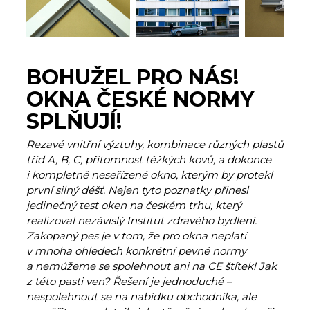
BOHUŽEL PRO NÁS!
OKNA ČESKÉ NORMY
SPLŇUJÍ!
Rezavé vnitřní výztuhy, kombinace různých plastů
tříd A, B, C, přítomnost těžkých kovů, a dokonce
i kompletně neseřízené okno, kterým by protekl
první silný déšť. Nejen tyto poznatky přinesl
jedinečný test oken na českém trhu, který
realizoval nezávislý Institut zdravého bydlení.
Zakopaný pes je v tom, že pro okna neplatí
v mnoha ohledech konkrétní pevné normy
a nemůžeme se spolehnout ani na CE štítek! Jak
z této pasti ven? Řešení je jednoduché –
nespolehnout se na nabídku obchodníka, ale