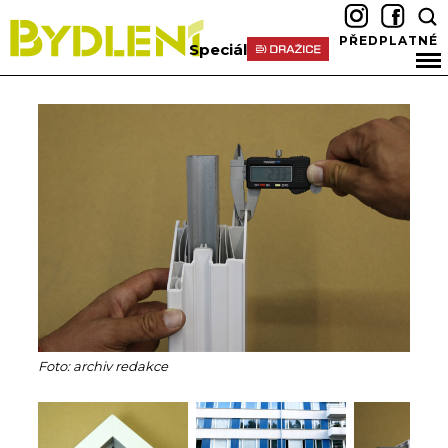
PŘEDPLATNÉ
Speciál
Foto: archiv redakce