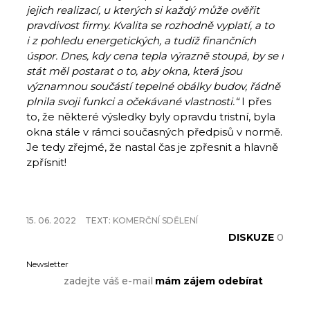
jejich realizací, u kterých si každý může ověřit
pravdivost firmy. Kvalita se rozhodně vyplatí, a to
i z pohledu energetických, a tudíž finančních
úspor. Dnes, kdy cena tepla výrazně stoupá, by se i
stát měl postarat o to, aby okna, která jsou
významnou součástí tepelné obálky budov, řádně
plnila svoji funkci a očekávané vlastnosti.“
I přes
to, že některé výsledky byly opravdu tristní, byla
okna stále v rámci současných předpisů v normě.
Je tedy zřejmé, že nastal čas je zpřesnit a hlavně
zpřísnit!
15. 06. 2022
TEXT:
KOMERČNÍ SDĚLENÍ
DISKUZE
0
Newsletter