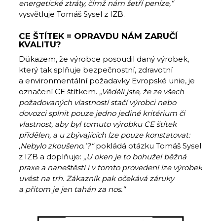
energetické ztráty, čímž nám šetří peníze,“
vysvětluje Tomáš Sysel z IZB.
CE ŠTÍTEK = OPRAVDU NÁM ZARUČÍ
KVALITU?
Důkazem, že výrobce posoudil daný výrobek,
který tak splňuje bezpečnostní, zdravotní
a environmentální požadavky Evropské unie, je
označení CE štítkem.
„Věděli jste, že ze všech
požadovaných vlastností stačí výrobci nebo
dovozci splnit pouze jedno jediné kritérium či
vlastnost, aby byl tomuto výrobku CE štítek
přidělen, a u zbývajících lze pouze konstatovat:
‚Nebylo zkoušeno.‘?“
pokládá otázku Tomáš Sysel
z IZB a doplňuje:
„U oken je to bohužel běžná
praxe a naneštěstí i v tomto provedení lze výrobek
uvést na trh. Zákazník pak očekává záruky
a přitom je jen tahán za nos.“