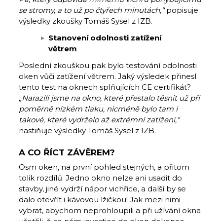
se stromy, a to už po čtyřech minutách,“
popisuje
výsledky zkoušky Tomáš Sysel z IZB.
Stanovení odolnosti zatížení
větrem
Poslední zkouškou pak bylo testování odolnosti
oken vůči zatížení větrem. Jaký výsledek přinesl
tento test na oknech splňujících CE certifikát?
„Narazili jsme na okno, které přestalo těsnit už při
poměrně nízkém tlaku, nicméně bylo tam i
takové, které vydrželo až extrémní zatížení,“
nastiňuje výsledky Tomáš Sysel z IZB.
A CO ŘÍCT ZÁVĚREM?
Osm oken, na první pohled stejných, a přitom
tolik rozdílů. Jedno okno nelze ani usadit do
stavby, jiné vydrží nápor vichřice, a další by se
dalo otevřít i kávovou lžičkou! Jak mezi nimi
vybrat, abychom neprohloupili a při užívání okna