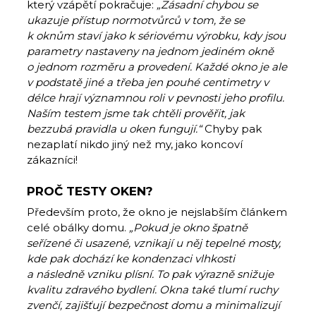
který vzápětí pokračuje:
„Zásadní chybou se
ukazuje přístup normotvůrců v tom, že se
k oknům staví jako k sériovému výrobku, kdy jsou
parametry nastaveny na jednom jediném okně
o jednom rozměru a provedení. Každé okno je ale
v podstatě jiné a třeba jen pouhé centimetry v
délce hrají významnou roli v pevnosti jeho profilu.
Naším testem jsme tak chtěli prověřit, jak
bezzubá pravidla u oken fungují.“
Chyby pak
nezaplatí nikdo jiný než my, jako koncoví
zákazníci!
PROČ TESTY OKEN?
Především proto, že okno je nejslabším článkem
celé obálky domu.
„Pokud je okno špatně
seřízené či usazené, vznikají u něj tepelné mosty,
kde pak dochází ke kondenzaci vlhkosti
a následně vzniku plísní. To pak výrazně snižuje
kvalitu zdravého bydlení. Okna také tlumí ruchy
zvenčí, zajišťují bezpečnost domu a minimalizují