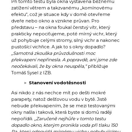
Při tomto testu byla okna vystavena běžnému
zatížení větrem a takzvanému „komínovému
efektu“, což je situace kdy v domě otevřeme
dveře nebo okno a vznikne průvan. Pro
představu – na okna foukal čerstvý vítr, který
prakticky nepociťujeme, poté mírný vichr, který
už pohybuje celými stromy, silný vichr a nakonec
pustošící vichřice. A jak to s okny dopadlo?
„Samotná zkouška průvzdušnosti moc
překvapení nepřinesla. A popravdě, ani jsme zde
neočekávali, že by okna neuspěla,“
přibližuje
Tomáš Sysel z IZB.
Stanovení vodotěsnosti
Asi nikdo z nás nechce mít po dešti mokré
parapety, natož dešťovou vodu v bytě. Jistě
nebude překvapením, že se mezi testovanými
okny našla i taková, která byste si domů raději
nepořídili.
„Zaručeně nejhůře v tomto testu
dopadlo okno, kterým pronikla voda při tlaku 150
Pa, který odpovídá mírnému vichru pohybujícímu