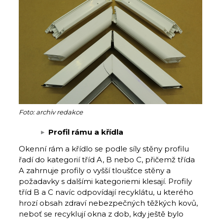
Foto: archiv redakce
Profil rámu a křídla
Okenní rám a křídlo se podle síly stěny profilu
řadí do kategorií tříd A, B nebo C, přičemž třída
A zahrnuje profily o vyšší tloušťce stěny a
požadavky s dalšími kategoriemi klesají. Profily
tříd B a C navíc odpovídají recyklátu, u kterého
hrozí obsah zdraví nebezpečných těžkých kovů,
neboť se recyklují okna z dob, kdy ještě bylo