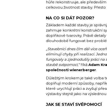
hůře rekonstruuje, ale především 
celkovou životnost stavby. Přes
NA CO SI DÁT POZOR?
Základem každé stavby je správný 
zahrnuje konkrétní konstrukční sy
doplňkové tvarovky. Právě detail
dlouhodobě fungovat bez probl
„Stavebníci dnes čím dál více oce
eliminují chyby při realizaci. Jedn
fungovaly a zjednodušily práci na st
stavbě svépomocí,“
říká
Adam Krat
společnosti wienerberger
.
Důležitým krokem je také volba t
doplňují moderní způsoby, napřík
které urychlují práci a zvyšují př
výstavby stejně jako na výslednou 
JAK SE STAVÍ SVÉPOMOCÍ