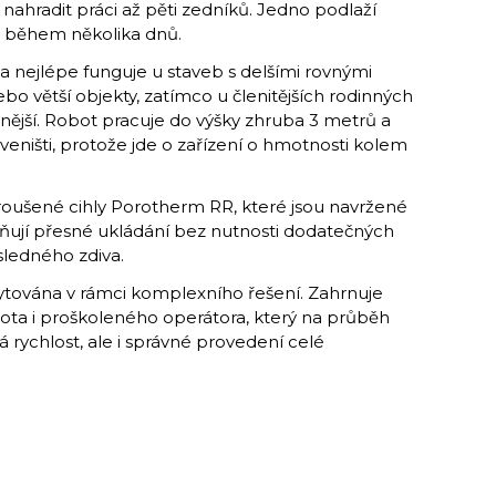
 nahradit práci až pěti zedníků. Jedno podlaží
 během několika dnů.
a nejlépe funguje u staveb s delšími rovnými
bo větší objekty, zatímco u členitějších rodinných
nější. Robot pracuje do výšky zhruba 3 metrů a
veništi, protože jde o zařízení o hmotnosti kolem
broušené cihly Porotherm RR, které jsou navržené
ňují přesné ukládání bez nutnosti dodatečných
ýsledného zdiva.
ytována v rámci komplexního řešení. Zahrnuje
ta i proškoleného operátora, který na průběh
ná rychlost, ale i správné provedení celé