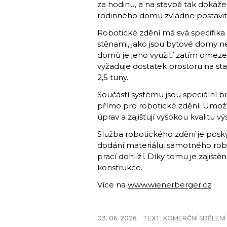
za hodinu, a na stavbě tak dokáže
rodinného domu zvládne postavit
Robotické zdění má svá specifika 
stěnami, jako jsou bytové domy ne
domů je jeho využití zatím omeze
vyžaduje dostatek prostoru na sta
2,5 tuny.
Součástí systému jsou speciální 
přímo pro robotické zdění. Umož
úprav a zajišťují vysokou kvalitu v
Služba robotického zdění je posk
dodání materiálu, samotného robo
prací dohlíží. Díky tomu je zajiště
konstrukce.
Více na
www.wienerberger.cz
03. 06. 2026
TEXT:
KOMERČNÍ SDĚLENÍ