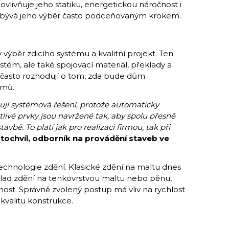
ovlivňuje jeho statiku, energetickou náročnost i
to bývá jeho výběr často podceňovaným krokem.
výběr zdicího systému a kvalitní projekt. Ten
stém, ale také spojovací materiál, překlady a
y často rozhodují o tom, zda bude dům
émů.
ňují systémová řešení, protože automaticky
otlivé prvky jsou navržené tak, aby spolu přesně
avbě. To platí jak pro realizaci firmou, tak při
ochvíl, odborník na provádění staveb ve
echnologie zdění. Klasické zdění na maltu dnes
lad zdění na tenkovrstvou maltu nebo pěnu,
esnost. Správně zvolený postup má vliv na rychlost
kvalitu konstrukce.