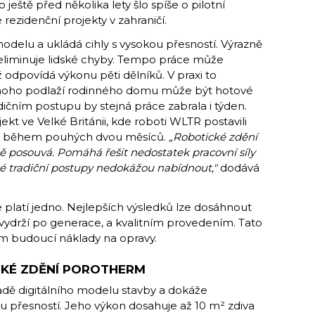
ještě před několika lety šlo spíše o pilotní
é rezidenční projekty v zahraničí.
odelu a ukládá cihly s vysokou přesností. Výrazně
 eliminuje lidské chyby. Tempo práce může
 odpovídá výkonu pěti dělníků. V praxi to
noho podlaží rodinného domu může být hotové
dičním postupu by stejná práce zabrala i týden.
ekt ve Velké Británii, kde roboti WLTR postavili
mů během pouhých dvou měsíců.
„Robotické zdění
ně posouvá. Pomáhá řešit nedostatek pracovní síly
teré tradiční postupy nedokážou nabídnout,"
dodává
 platí jedno. Nejlepších výsledků lze dosáhnout
vydrží po generace, a kvalitním provedením. Tato
m budoucí náklady na opravy.
CKÉ ZDĚNÍ POROTHERM
adě digitálního modelu stavby a dokáže
u přesností. Jeho výkon dosahuje až 10 m² zdiva