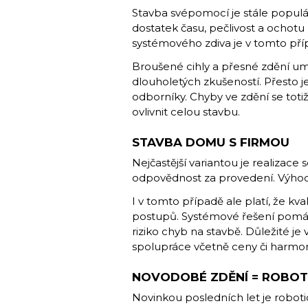
Stavba svépomocí je stále populárn
dostatek času, pečlivost a ochotu
systémového zdiva je v tomto příp
Broušené cihly a přesné zdění um
dlouholetých zkušeností. Přesto je
odborníky. Chyby ve zdění se toti
ovlivnit celou stavbu.
STAVBA DOMU S FIRMOU
Nejčastější variantou je realizace 
odpovědnost za provedení. Výhodo
I v tomto případě ale platí, že kv
postupů. Systémové řešení pomáhá
riziko chyb na stavbě. Důležité j
spolupráce včetně ceny či harm
NOVODOBÉ ZDĚNÍ = ROBOT
Novinkou posledních let je roboti