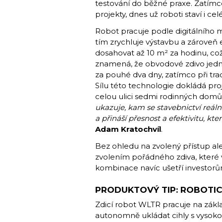
testování do běžné praxe. Zatímco 
projekty, dnes už roboti staví i cel
Robot pracuje podle digitálního m
tím zrychluje výstavbu a zároveň
dosahovat až 10 m² za hodinu, což
znamená, že obvodové zdivo jed
za pouhé dva dny, zatímco při tra
Sílu této technologie dokládá proj
celou ulici sedmi rodinných do
ukazuje, kam se stavebnictví reál
a přináší přesnost a efektivitu, k
Adam Kratochvíl
.
Bez ohledu na zvolený přístup ale
zvolením pořádného zdiva, které 
kombinace navíc ušetří investorů
PRODUKTOVÝ TIP: ROBOTI
Zdicí robot WLTR pracuje na zákl
autonomně ukládat cihly s vysoko