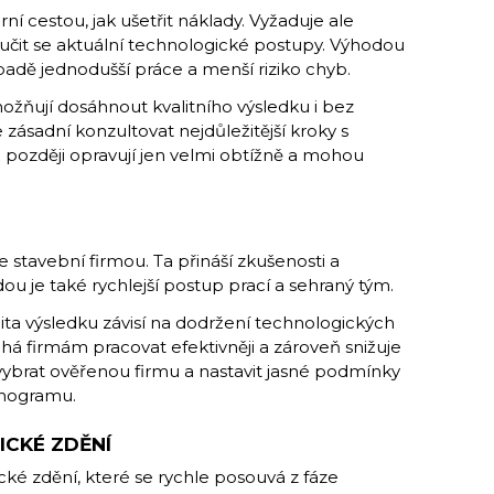
í cestou, jak ušetřit náklady. Vyžaduje ale
 učit se aktuální technologické postupy. Výhodou
adě jednodušší práce a menší riziko chyb.
ožňují dosáhnout kvalitního výsledku i bez
 zásadní konzultovat nejdůležitější kroky s
ž později opravují jen velmi obtížně a mohou
se stavební firmou. Ta přináší zkušenosti a
u je také rychlejší postup prací a sehraný tým.
alita výsledku závisí na dodržení technologických
 firmám pracovat efektivněji a zároveň snižuje
e vybrat ověřenou firmu a nastavit jasné podmínky
onogramu.
ICKÉ ZDĚNÍ
cké zdění, které se rychle posouvá z fáze