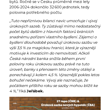
bytů. Ročně se v Česku průměrně mezi lety
2006-2024 dokončilo 32 600 jednotek, tedy
polovina potřebného počtu.
„Tuto nepříznivou bilanci navíc umocňuje i vývoj
úrokových sazeb. Ty zůstávají mimo nedostatečný
počet bytů dalším z hlavních faktorů bránících
snadnému pořízení vlastního bydlení. Zájemci o
bydlení dlouhodobě považují úrokovou sazbu ve
výši 3,5 % za magickou hranici, která je výrazněji
motivuje k investicím do nemovitostí. Ačkoli
Česká národní banka snížila během první
poloviny roku úrokovou sazbu právě na tuto
úroveň, banky s přenosem této změny otálejí a
ponechávají ji kolem 4,5 %. Výraznější pokles letos
bohužel nečekáme. Vývoj ale naznačuje, že
počátkem příštího roku se sazby mohou blížit ke
4 %,”
říká
Jeřábek.