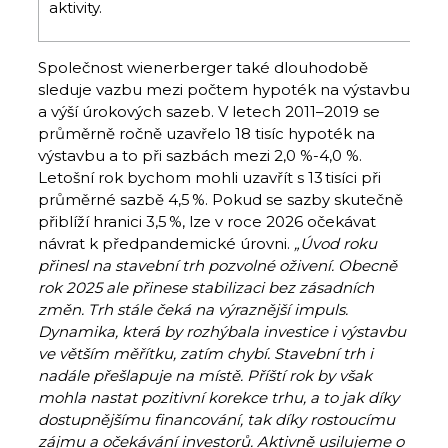
aktivity.
Společnost wienerberger také dlouhodobě
sleduje vazbu mezi počtem hypoték na výstavbu
a výší úrokových sazeb. V letech 2011–2019 se
průměrně ročně uzavřelo 18 tisíc hypoték na
výstavbu a to při sazbách mezi 2,0 %-4,0 %.
Letošní rok bychom mohli uzavřít s 13 tisíci při
průměrné sazbě 4,5 %. Pokud se sazby skutečně
přiblíží hranici 3,5 %, lze v roce 2026 očekávat
návrat k předpandemické úrovni.
„Úvod roku
přinesl na stavební trh pozvolné oživení. Obecně
rok 2025 ale přinese stabilizaci bez zásadních
změn. Trh stále čeká na výraznější impuls.
Dynamika, která by rozhýbala investice i výstavbu
ve větším měřítku, zatím chybí. Stavební trh i
nadále přešlapuje na místě. Příští rok by však
mohla nastat pozitivní korekce trhu, a to jak díky
dostupnějšímu financování, tak díky rostoucímu
zájmu a očekávání investorů. Aktivně usilujeme o