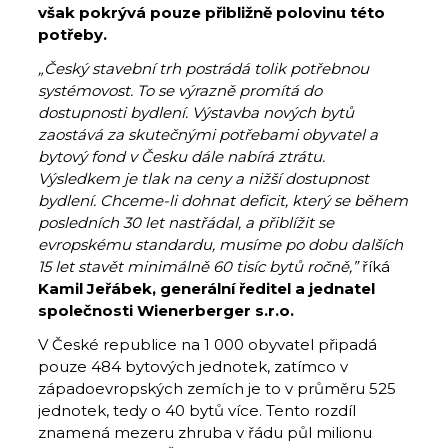
však pokrývá pouze přibližně polovinu této
potřeby.
„Český stavební trh postrádá tolik potřebnou
systémovost. To se výrazně promítá do
dostupnosti bydlení. Výstavba nových bytů
zaostává za skutečnými potřebami obyvatel a
bytový fond v Česku dále nabírá ztrátu.
Výsledkem je tlak na ceny a nižší dostupnost
bydlení. Chceme-li dohnat deficit, který se během
posledních 30 let nastřádal, a přiblížit se
evropskému standardu, musíme po dobu dalších
15 let stavět minimálně 60 tisíc bytů ročně,”
říká
Kamil Jeřábek, generální ředitel a jednatel
společnosti Wienerberger s.r.o.
V České republice na 1 000 obyvatel připadá
pouze 484 bytových jednotek, zatímco v
západoevropských zemích je to v průměru 525
jednotek, tedy o 40 bytů více. Tento rozdíl
znamená mezeru zhruba v řádu půl milionu