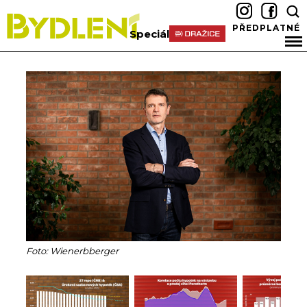
PŘEDPLATNÉ
Speciál
Foto: Wienerbberger