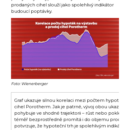
prodaných cihel slouží jako spolehlivý indikátor
budoucí poptávky.
Foto: Wienerberger
Graf ukazuje silnou korelaci mezi počtem hypoték n
cihel Porotherm. Jak je patrné, vývoj obou ukazate
pohybuje ve shodné trajektorii – růst nebo pokles hyp
téměř bezprostředně promítá i do objemu prodeje ci
potvrzuje, že hypoteční trh je spolehlivým indikáto