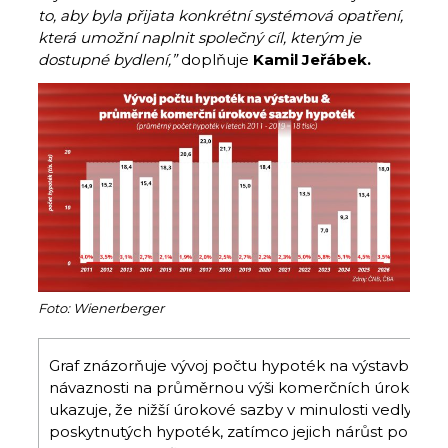
to, aby byla přijata konkrétní systémová opatření,
která umožní naplnit společný cíl, kterým je
dostupné bydlení,”
doplňuje
Kamil Jeřábek.
Foto: Wienerberger
Graf znázorňuje vývoj počtu hypoték na výstavbu v l
návaznosti na průměrnou výši komerčních úrokových
ukazuje, že nižší úrokové sazby v minulosti vedly k v
poskytnutých hypoték, zatímco jejich nárůst po roce