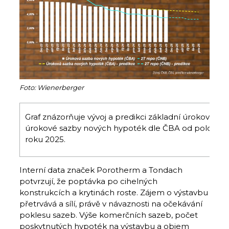
Foto: Wienerberger
Graf znázorňuje vývoj a predikci základní úrokové sa
úrokové sazby nových hypoték dle ČBA od poloviny
roku 2025.
Interní data značek Porotherm a Tondach
potvrzují, že poptávka po cihelných
konstrukcích a krytinách roste. Zájem o výstavbu
přetrvává a sílí, právě v návaznosti na očekávání
poklesu sazeb. Výše komerčních sazeb, počet
poskytnutých hypoték na výstavbu a objem