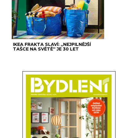
IKEA FRAKTA SLAVÍ: „NEJPILNĚJŠÍ
TAŠCE NA SVĚTĚ“ JE 30 LET