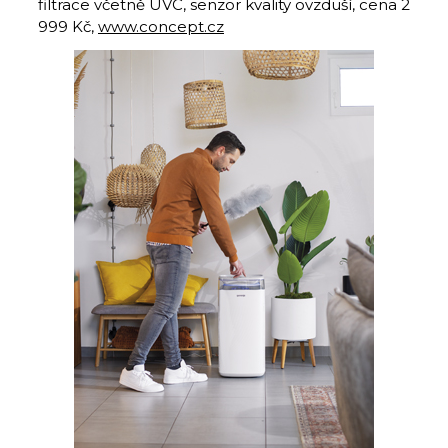
filtrace včetně UVC, senzor kvality ovzduší, cena 2
999 Kč,
www.concept.cz