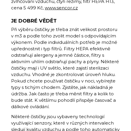
zvlhčování vzduchu, čtyři režimy, filtr HEPA H13,
cena 5 499 Kč,
www.sencor.cz
JE DOBRÉ VĚDĚT
Při výběru čističky je třeba znát velikost prostoru
v m3 a podle toho zvolit model s odpovídajícím
výkonem. Podle individuálních potřeb je možné
upřednostnit i typ filtrů. Filtry HEPA efektivně
odstraňují alergeny a jemné částice, filtry s
aktivním uhlím odstraňují pachy a plyny. Některé
čističky mají i UV světlo, které zajistí sterilizaci
vzduchu. Vhodné je zkontrolovat úroveň hluku.
Pokud chcete používat čističku v noci, vybírejte
typy s tichým chodem. Zjistěte, jak nákladná je
údržba. Jak často je třeba měnit filtry a kolik to
bude stát. K většímu pohodlí přispěje časovač a
dálkové ovládání.
Některé čističky jsou vybaveny technologií
využívající senzory, které v různých intervalech
sledují kvalitu vzduchu a podle toho automaticky