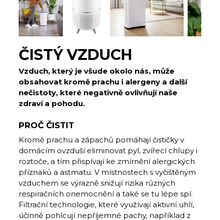
ČISTÝ VZDUCH
Vzduch, který je všude okolo nás, může
obsahovat kromě prachu i alergeny a další
nečistoty, které negativně ovlivňují naše
zdraví a pohodu.
PROČ ČISTIT
Kromě prachu a zápachů pomáhají čističky v
domácím ovzduší eliminovat pyl, zvířecí chlupy i
roztoče, a tím přispívají ke zmírnění alergických
příznaků a astmatu. V místnostech s vyčištěným
vzduchem se výrazně snižují rizika různých
respiračních onemocnění a také se tu lépe spí.
Filtrační technologie, které využívají aktivní uhlí,
účinně pohlcují nepříjemné pachy, například z