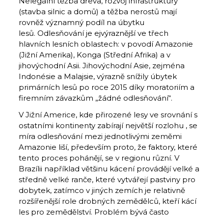
Nelegální těžba dřeva, rozvoj infrastruktury
(stavba silnic a domů) a těžba nerostů mají
rovněž významný podíl na úbytku
lesů. Odlesňování je ejvýraznější ve třech
hlavních lesních oblastech: v povodí Amazonie
(Jižní Amerika), Konga (Střední Afrika) a v
jihovýchodní Asii. Jihovýchodní Asie, zejména
Indonésie a Malajsie, výrazně snížily úbytek
primárních lesů po roce 2015 díky moratoriím a
firemním závazkům „žádné odlesňování“.
V Jižní Americe, kde přirozené lesy ve srovnání s
ostatními kontinenty zabírají největší rozlohu , se
míra odlesňování mezi jednotlivými zeměmi
Amazonie liší, především proto, že faktory, které
tento proces pohánějí, se v regionu různí. V
Brazílii například většinu kácení provádějí velké a
středně velké ranče, které vytvářejí pastviny pro
dobytek, zatímco v jiných zemích je relativně
rozšířenější role drobných zemědělců, kteří kácí
les pro zemědělství. Problém bývá často