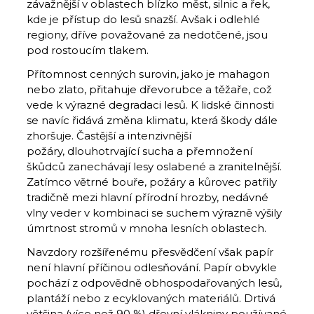
závažnější v oblastech blízko měst, silnic a řek,
kde je přístup do lesů snazší. Avšak i odlehlé
regiony, dříve považované za nedotčené, jsou
pod rostoucím tlakem.
Přítomnost cenných surovin, jako je mahagon
nebo zlato, přitahuje dřevorubce a těžaře, což
vede k výrazné degradaci lesů. K lidské činnosti
se navíc řidává změna klimatu, která škody dále
zhoršuje. Častější a intenzivnější
požáry, dlouhotrvající sucha a přemnožení
škůdců zanechávají lesy oslabené a zranitelnější.
Zatímco větrné bouře, požáry a kůrovec patřily
tradičně mezi hlavní přírodní hrozby, nedávné
vlny veder v kombinaci se suchem výrazně výšily
úmrtnost stromů v mnoha lesních oblastech.
Navzdory rozšířenému přesvědčení však papír
není hlavní příčinou odlesňování. Papír obvykle
pochází z odpovědně obhospodařovaných lesů,
plantáží nebo z ecyklovaných materiálů. Drtivá
většina (více než 90 %) dřevní vlákniny používané