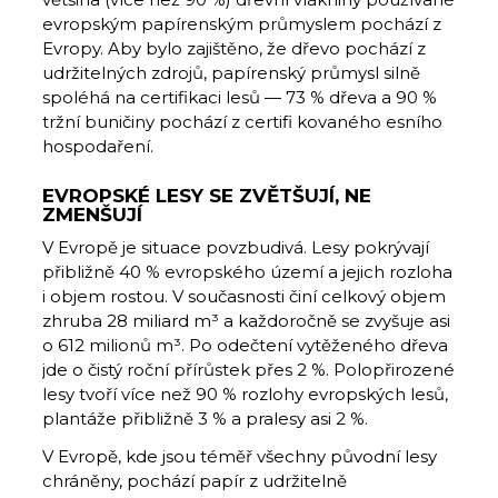
evropským papírenským průmyslem pochází z
Evropy. Aby bylo zajištěno, že dřevo pochází z
udržitelných zdrojů, papírenský průmysl silně
spoléhá na certifikaci lesů — 73 % dřeva a 90 %
tržní buničiny pochází z certifi kovaného esního
hospodaření.
EVROPSKÉ LESY SE ZVĚTŠUJÍ, NE
ZMENŠUJÍ
V Evropě je situace povzbudivá. Lesy pokrývají
přibližně 40 % evropského území a jejich rozloha
i objem rostou. V současnosti činí celkový objem
zhruba 28 miliard m³ a každoročně se zvyšuje asi
o 612 milionů m³. Po odečtení vytěženého dřeva
jde o čistý roční přírůstek přes 2 %. Polopřirozené
lesy tvoří více než 90 % rozlohy evropských lesů,
plantáže přibližně 3 % a pralesy asi 2 %.
V Evropě, kde jsou téměř všechny původní lesy
chráněny, pochází papír z udržitelně