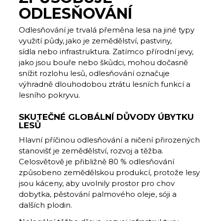
ODLESŇOVÁNÍ
Odlesňování je trvalá přeměna lesa na jiné typy
využití půdy, jako je zemědělství, pastviny,
sídla nebo infrastruktura. Zatímco přírodní jevy,
jako jsou bouře nebo škůdci, mohou dočasně
snížit rozlohu lesů, odlesňování označuje
výhradně dlouhodobou ztrátu lesních funkcí a
lesního pokryvu.
SKUTEČNÉ GLOBÁLNÍ DŮVODY ÚBYTKU
LESŮ
Hlavní příčinou odlesňování a ničení přirozených
stanovišť je zemědělství, rozvoj a těžba.
Celosvětově je přibližně 80 % odlesňování
způsobeno zemědělskou produkcí, protože lesy
jsou káceny, aby uvolnily prostor pro chov
dobytka, pěstování palmového oleje, sóji a
dalších plodin.