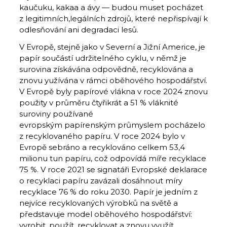
kaučuku, kakaa a ávy — budou muset pocházet
z legitimních,legálních zdrojů, které nepřispívají k
odlesňování ani degradaci lesů.
V Evropě, stejně jako v Severní a Jižní Americe, je
papír součástí udržitelného cyklu, v němž je
surovina získávána odpovědně, recyklována a
znovu yužívána v rámci oběhového hospodářství.
V Evropě byly papírové vlákna v roce 2024 znovu
použity v průměru čtyřikrát a 51 % vláknité
suroviny používané
evropským papírenským průmyslem pocházelo
z recyklovaného papíru. V roce 2024 bylo v
Evropě sebráno a recyklováno celkem 53,4
milionu tun papíru, což odpovídá míře recyklace
75 %. V roce 2021 se signatáři Evropské deklarace
o recyklaci papíru zavázali dosáhnout míry
recyklace 76 % do roku 2030. Papír je jedním z
nejvíce recyklovaných výrobků na světě a
představuje model oběhového hospodářství:
vyrobit, použít, recyklovat a znovu využít.