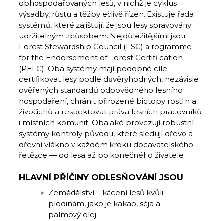
obhospodařovaných lesů, v nichž je cyklus
výsadby, růstu a těžby ečlivě řízen. Existuje řada
systémů, které zajišťují, že jsou lesy spravovány
udržitelným způsobem. Nejdůležitějšími jsou
Forest Stewardship Council (FSC) a rogramme
for the Endorsement of Forest Certifi cation
(PEFC). Oba systémy mají podobné cíle:
certifikovat lesy podle důvěryhodných, nezávisle
ověřených standardů odpovědného lesního
hospodaření, chránit přirozené biotopy rostlin a
živočichů a respektovat práva lesních pracovníků
i místních komunit. Oba aké provozují robustní
systémy kontroly původu, které sledují dřevo a
dřevní vlákno v každém kroku dodavatelského
řetězce — od lesa až po konečného živatele.
HLAVNÍ PŘÍČINY ODLESŇOVÁNÍ JSOU
Zemědělství – kácení lesů kvůli
plodinám, jako je kakao, sója a
palmový olej