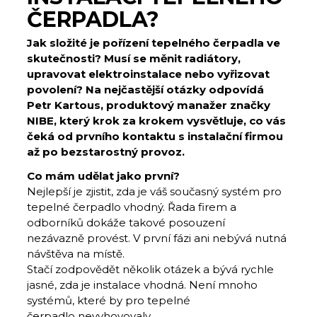
ČERPADLA?
Jak složité je pořízení tepelného čerpadla ve
skutečnosti? Musí se měnit radiátory,
upravovat elektroinstalace nebo vyřizovat
povolení? Na nejčastější otázky odpovídá
Petr Kartous, produktový manažer značky
NIBE, který krok za krokem vysvětluje, co vás
čeká od prvního kontaktu s instalační firmou
až po bezstarostný provoz.
Co mám udělat jako první?
Nejlepší je zjistit, zda je váš současný systém pro
tepelné čerpadlo vhodný. Řada firem a
odborníků dokáže takové posouzení
nezávazně provést. V první fázi ani nebývá nutná
návštěva na místě.
Stačí zodpovědět několik otázek a bývá rychle
jasné, zda je instalace vhodná. Není mnoho
systémů, které by pro tepelné
čerpadlo nevyhovovaly.