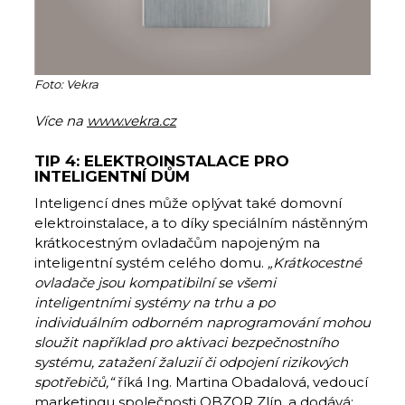
Foto: Vekra
Více na
www.vekra.cz
TIP 4: ELEKTROINSTALACE PRO
INTELIGENTNÍ DŮM
Inteligencí dnes může oplývat také domovní
elektroinstalace, a to díky speciálním nástěnným
krátkocestným ovladačům napojeným na
inteligentní systém celého domu.
„Krátkocestné
ovladače jsou kompatibilní se všemi
inteligentními systémy na trhu a po
individuálním odborném naprogramování mohou
sloužit například pro aktivaci bezpečnostního
systému, zatažení žaluzií či odpojení rizikových
spotřebičů,“
říká Ing. Martina Obadalová, vedoucí
marketingu společnosti OBZOR Zlín, a dodává: