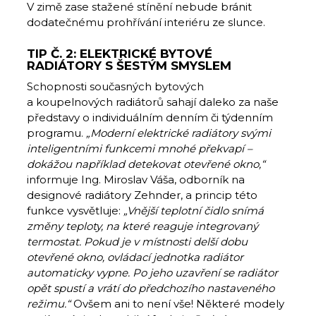
V zimě zase stažené stínění nebude bránit
dodatečnému prohřívání interiéru ze slunce.
TIP Č. 2: ELEKTRICKÉ BYTOVÉ
RADIÁTORY S ŠESTÝM SMYSLEM
Schopnosti současných bytových
a koupelnových radiátorů sahají daleko za naše
představy o individuálním denním či týdenním
programu.
„Moderní elektrické radiátory svými
inteligentními funkcemi mnohé překvapí –
dokážou například detekovat otevřené okno,“
informuje Ing. Miroslav Váša, odborník na
designové radiátory Zehnder, a princip této
funkce vysvětluje:
„Vnější teplotní čidlo snímá
změny teploty, na které reaguje integrovaný
termostat. Pokud je v místnosti delší dobu
otevřené okno, ovládací jednotka radiátor
automaticky vypne. Po jeho uzavření se radiátor
opět spustí a vrátí do předchozího nastaveného
režimu.“
Ovšem ani to není vše! Některé modely