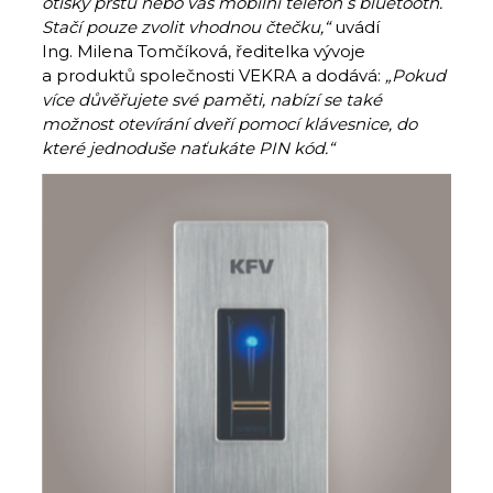
otisky prstů nebo váš mobilní telefon s bluetooth.
Stačí pouze zvolit vhodnou čtečku,“
uvádí
Ing. Milena Tomčíková, ředitelka vývoje
a produktů společnosti VEKRA a dodává:
„Pokud
více důvěřujete své paměti, nabízí se také
možnost otevírání dveří pomocí klávesnice, do
které jednoduše
naťukáte PIN kód
.“