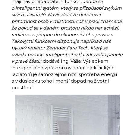
mají navíc i adaptabilní funkci.
„Jedná se
o inteligentní systém, který se přizpůsobí zvykům
svých uživatelů. Navíc dokáže detekovat
přítomnost osob v místnosti, což v praxi znamená,
že pokud se v daném prostoru nikdo nenachází,
radiátor se přepne do ekonomického provozu.
Takovými funkcemi disponuje například náš
bytový radiátor Zehnder Fare Tech, který se
ovládá pomocí inteligentního tlačítkového panelu
v pravé části,“
dodává Ing. Váša. Výsledkem
inteligentního způsobu ovládání elektrických
radiátorů je samozřejmě nižší spotřeba energií
a v důsledku toho i menší dopad na životní
prostředí.