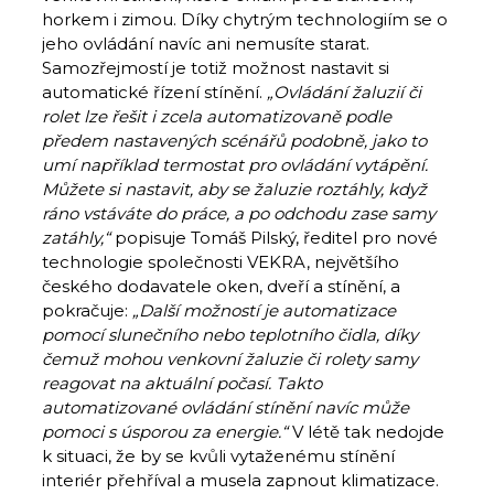
horkem i zimou. Díky chytrým technologiím se o
jeho ovládání navíc ani nemusíte starat.
Samozřejmostí je totiž možnost nastavit si
automatické řízení stínění.
„Ovládání žaluzií či
rolet lze řešit i zcela automatizovaně podle
předem nastavených scénářů podobně, jako to
umí například termostat pro ovládání vytápění.
Můžete si nastavit, aby se žaluzie roztáhly, když
ráno vstáváte do práce, a po odchodu zase samy
zatáhly,“
popisuje Tomáš Pilský, ředitel pro nové
technologie společnosti VEKRA, největšího
českého dodavatele oken, dveří a stínění, a
pokračuje:
„Další možností je automatizace
pomocí slunečního nebo teplotního čidla, díky
čemuž mohou venkovní žaluzie či rolety samy
reagovat na aktuální počasí. Takto
automatizované ovládání stínění navíc může
pomoci s úsporou za energie.“
V létě tak nedojde
k situaci, že by se kvůli vytaženému stínění
interiér přehříval a musela zapnout klimatizace.