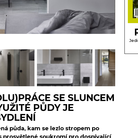
Jedi
LU)PRÁCE SE SLUNCEM
YUŽITÉ PŮDY JE
YDLENÍ
ná půda, kam se lezlo stropem po
 prosvětlené soukromí pro dospívající