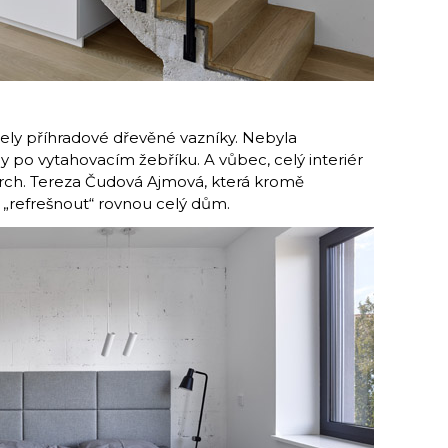
žely příhradové dřevěné vazníky. Nebyla
by po vytahovacím žebříku. A vůbec, celý interiér
rch. Tereza Čudová Ajmová, která kromě
„refrešnout“ rovnou celý dům.