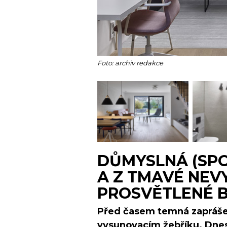
Foto: archiv redakce
DŮMYSLNÁ (SPO
A Z TMAVÉ NEV
PROSVĚTLENÉ B
Před časem temná zapráše
vysunovacím žebříku. Dnes