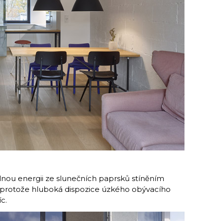
elnou energii ze slunečních paprsků stíněním
ná, protože hluboká dispozice úzkého obývacího
c.