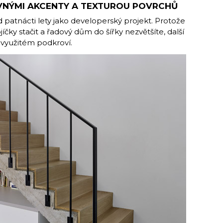
REVNÝMI AKCENTY A TEXTUROU POVRCHŮ
d patnácti lety jako developerský projekt. Protože
čky stačit a řadový dům do šířky nezvětšíte, další
nevyužitém podkroví.