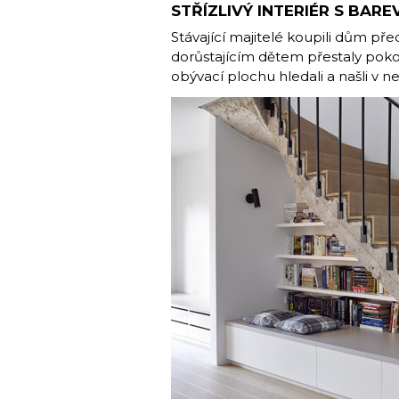
STŘÍZLIVÝ INTERIÉR S BA
Stávající majitelé koupili dům pře
dorůstajícím dětem přestaly pokojí
obývací plochu hledali a našli v 