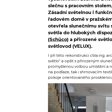
slečnu s pracovním stolem
Zásadní světelnou i funkč
řadovém domě v pražském 
otevřela slunečnímu svitu
světla do hlubokých dispoz
(Schüco)
a přirozené světlo
světlovod (VELUX).
I při této rekonstrukci ctila ing. ar
světlo“ a opět s přirozeným slune
promyšlenou volbou umístění a 
na podlaze, tak i shrnovacím tex
pokoje orientovaného prosklenou 