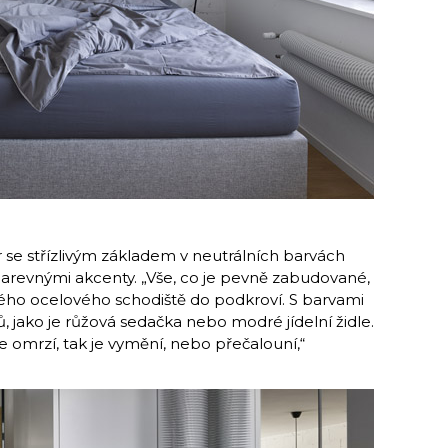
r se střízlivým základem v neutrálních barvách
 barevnými akcenty. „Vše, co je pevně zabudované,
rného ocelového schodiště do podkroví. S barvami
ů, jako je růžová sedačka nebo modré jídelní židle.
le omrzí, tak je vymění, nebo přečalouní,“