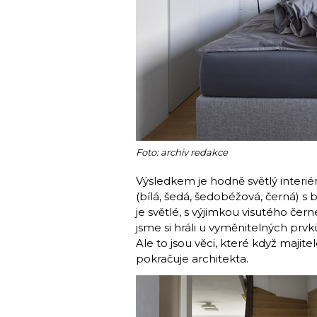
Foto: archiv redakce
Výsledkem je hodně světlý interié
(bílá, šedá, šedobéžová, černá) s
je světlé, s výjimkou visutého če
jsme si hráli u vyměnitelných prvk
Ale to jsou věci, které když majite
pokračuje architekta.