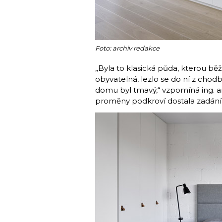
Foto: archiv redakce
„Byla to klasická půda, kterou bě
obyvatelná, lezlo se do ní z chod
domu byl tmavý,“ vzpomíná ing. a
proměny podkroví dostala zadání 