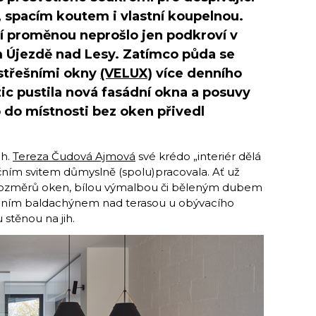
, spacím koutem i vlastní koupelnou.
ní proměnou neprošlo jen podkroví v
Újezdě nad Lesy. Zatímco půda se
 střešními okny
(VELUX)
více denního
ic pustila nová fasádní okna a posuvy
 do místnosti bez oken přivedl
ch.
Tereza Čudová Ajmová
své krédo „interiér dělá
čním svitem důmyslně (spolu)pracovala. Ať už
rozměrů oken, bílou výmalbou či běleným dubem
tilním baldachýnem nad terasou u obývacího
stěnou na jih.