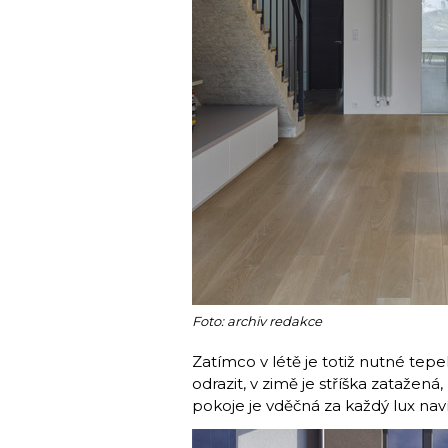
Foto: archiv redakce
Zatímco v létě je totiž nutné tep
odrazit, v zimě je stříška zataže
pokoje je vděčná za každý lux naví