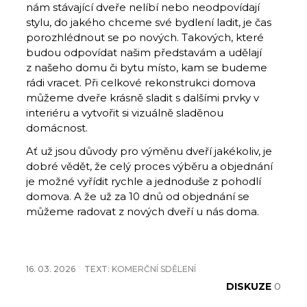
nám stávající dveře nelíbí nebo neodpovídají
stylu, do jakého chceme své bydlení ladit, je čas
porozhlédnout se po nových. Takových, které
budou odpovídat našim představám a udělají
z našeho domu či bytu místo, kam se budeme
rádi vracet. Při celkové rekonstrukci domova
můžeme dveře krásně sladit s dalšími prvky v
interiéru a vytvořit si vizuálně sladěnou
domácnost.
Ať už jsou důvody pro výměnu dveří jakékoliv, je
dobré vědět, že celý proces výběru a objednání
je možné vyřídit rychle a jednoduše z pohodlí
domova. A že už za 10 dnů od objednání se
můžeme radovat z nových dveří u nás doma.
16. 03. 2026
TEXT:
KOMERČNÍ SDĚLENÍ
DISKUZE
0