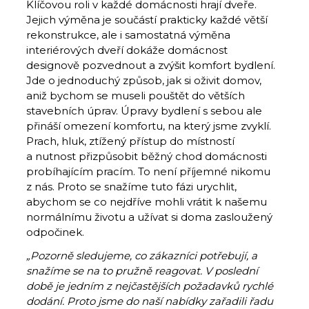
Klíčovou roli v každé domácnosti hrají dveře.
Jejich výměna je součástí prakticky každé větší
rekonstrukce, ale i samostatná výměna
interiérových dveří dokáže domácnost
designově pozvednout a zvýšit komfort bydlení.
Jde o jednoduchý způsob, jak si oživit domov,
aniž bychom se museli pouštět do větších
stavebních úprav. Úpravy bydlení s sebou ale
přináší omezení komfortu, na který jsme zvyklí.
Prach, hluk, ztížený přístup do místností
a nutnost přizpůsobit běžný chod domácnosti
probíhajícím pracím. To není příjemné nikomu
z nás. Proto se snažíme tuto fázi urychlit,
abychom se co nejdříve mohli vrátit k našemu
normálnímu životu a užívat si doma zasloužený
odpočinek.
„Pozorně sledujeme, co zákazníci potřebují, a
snažíme se na to pružně reagovat. V poslední
době je jedním z nejčastějších požadavků rychlé
dodání. Proto jsme do naší nabídky zařadili řadu