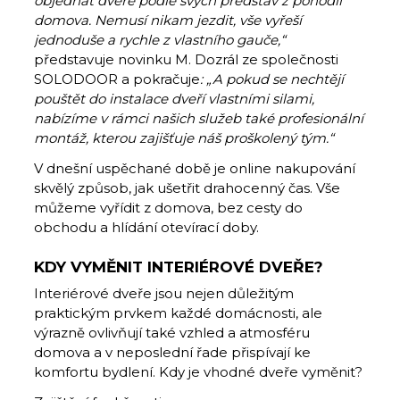
objednat dveře podle svých představ z pohodlí
domova. Nemusí nikam jezdit, vše vyřeší
jednoduše a rychle z vlastního gauče,“
představuje novinku M. Dozrál ze společnosti
SOLODOOR a pokračuje
: „A pokud se nechtějí
pouštět do instalace dveří vlastními silami,
nabízíme v rámci našich služeb také profesionální
montáž, kterou zajišťuje náš proškolený tým.“
V dnešní uspěchané době je online nakupování
skvělý způsob, jak ušetřit drahocenný čas. Vše
můžeme vyřídit z domova, bez cesty do
obchodu a hlídání otevírací doby.
KDY VYMĚNIT INTERIÉROVÉ DVEŘE?
Interiérové dveře jsou nejen důležitým
praktickým prvkem každé domácnosti, ale
výrazně ovlivňují také vzhled a atmosféru
domova a v neposlední řade přispívají ke
komfortu bydlení. Kdy je vhodné dveře vyměnit?