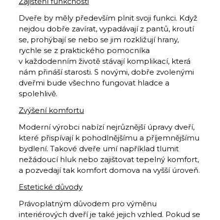
Zajištění funkčnosti
Dveře by měly především plnit svoji funkci. Když
nejdou dobře zavírat, vypadávají z pantů, kroutí
se, prohýbají se nebo se jim rozkližují hrany,
rychle se z praktického pomocníka
v každodenním životě stávají komplikací, která
nám přináší starosti. S novými, dobře zvolenými
dveřmi bude všechno fungovat hladce a
spolehlivě.
Zvýšení komfortu
Moderní výrobci nabízí nejrůznější úpravy dveří,
které přispívají k pohodlnějšímu a příjemnějšímu
bydlení. Takové dveře umí například tlumit
nežádoucí hluk nebo zajištovat tepelný komfort,
a pozvedají tak komfort domova na vyšší úroveň.
Estetické důvody
Právoplatným důvodem pro výměnu
interiérových dveří je také jejich vzhled. Pokud se