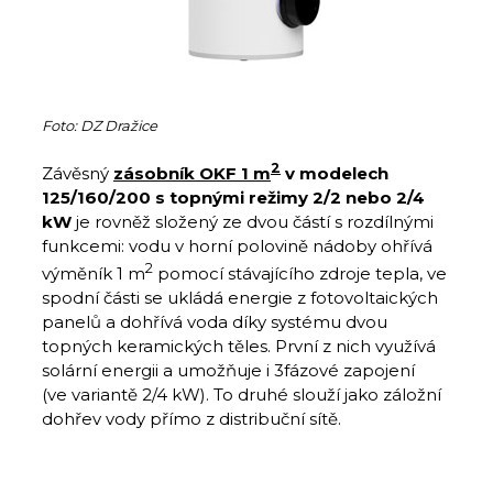
Foto: DZ Dražice
2
Závěsný
zásobník
OKF 1 m
v modelech
125/160/200 s topnými režimy 2/2 nebo 2/4
kW
je rovněž složený ze dvou částí s rozdílnými
funkcemi: vodu v horní polovině nádoby ohřívá
2
výměník 1 m
pomocí stávajícího zdroje tepla, ve
spodní části se ukládá energie z fotovoltaických
panelů a dohřívá voda díky systému dvou
topných keramických těles. První z nich využívá
solární energii a umožňuje i 3fázové zapojení
(ve variantě 2/4 kW). To druhé slouží jako záložní
dohřev vody přímo z distribuční sítě.