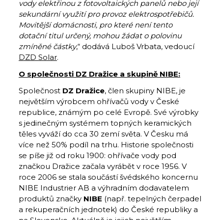
vody elektřinou z fotovoltaických panelů nebo její
sekundární využití pro provoz elektrospotřebičů.
Movitější domácnosti, pro které není tento
dotační titul určený, mohou žádat o polovinu
zmíněné částky
,“ dodává Luboš Vrbata, vedoucí
DZD Solar
.
O společnosti DZ Dražice a skupině NIBE:
Společnost
DZ Dražice
, člen skupiny NIBE, je
největším výrobcem ohřívačů vody v České
republice, známým po celé Evropě. Své výrobky
s jedinečným systémem topných keramických
těles vyváží do cca 30 zemí světa. V Česku má
více než 50% podíl na trhu. Historie společnosti
se píše již od roku 1900: ohřívače vody pod
značkou Dražice začala vyrábět v roce 1956. V
roce 2006 se stala součástí švédského koncernu
NIBE Industrier AB a výhradním dodavatelem
produktů značky
NIBE
(např. tepelných čerpadel
a rekuperačních jednotek) do České republiky a