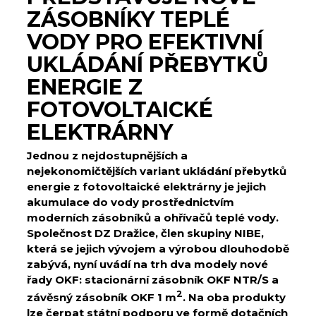
ZÁSOBNÍKY TEPLÉ
VODY PRO EFEKTIVNÍ
UKLÁDÁNÍ PŘEBYTKŮ
ENERGIE Z
FOTOVOLTAICKÉ
ELEKTRÁRNY
Jednou z nejdostupnějších a
nejekonomičtějších variant ukládání přebytků
energie z fotovoltaické elektrárny je jejich
akumulace do vody prostřednictvím
moderních zásobníků a ohřívačů teplé vody.
Společnost DZ Dražice, člen skupiny NIBE,
která se jejich vývojem a výrobou dlouhodobě
zabývá, nyní uvádí na trh dva modely nové
řady OKF: stacionární zásobník OKF NTR/S a
2
závěsný zásobník OKF 1 m
. Na oba produkty
lze čerpat státní podporu ve formě dotačních