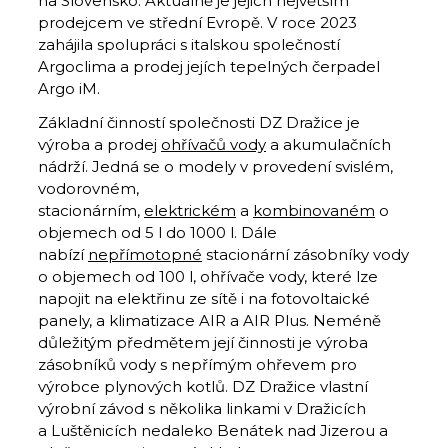
na Slovensko. Aktuálně je jejich největším
prodejcem ve střední Evropě. V roce 2023
zahájila spolupráci s italskou společností
Argoclima a prodej jejích tepelných čerpadel
Argo iM.
Základní činností společnosti DZ Dražice je
výroba a prodej
ohřívačů vody
a akumulačních
nádrží. Jedná se o modely v provedení svislém,
vodorovném,
stacionárním,
elektrickém
a
kombinovaném
o
objemech od 5 l do 1000 l. Dále
nabízí
nepřímotopné
stacionární zásobníky vody
o objemech od 100 l, ohřívače vody, které lze
napojit na elektřinu ze sítě i na fotovoltaické
panely, a klimatizace AIR a AIR Plus. Neméně
důležitým předmětem její činnosti je výroba
zásobníků vody s nepřímým ohřevem pro
výrobce plynových kotlů. DZ Dražice vlastní
výrobní závod s několika linkami v Dražicích
a Luštěnicích nedaleko Benátek nad Jizerou a