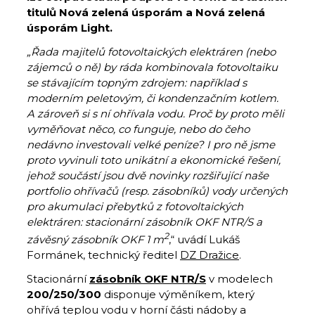
titulů Nová zelená úsporám a Nová zelená
úsporám Light.
„Řada majitelů fotovoltaických elektráren (nebo
zájemců o ně) by ráda kombinovala fotovoltaiku
se stávajícím topným zdrojem: například s
moderním peletovým, či kondenzačním kotlem.
A zároveň si s ní ohřívala vodu. Proč by proto měli
vyměňovat něco, co funguje, nebo do čeho
nedávno investovali velké peníze? I pro ně jsme
proto vyvinuli toto unikátní a ekonomické řešení,
jehož součástí jsou dvě novinky rozšiřující naše
portfolio ohřívačů (resp. zásobníků) vody určených
pro akumulaci přebytků z fotovoltaických
elektráren: stacionární zásobník OKF NTR/S a
2
závěsný zásobník OKF 1 m
,“ uvádí Lukáš
Formánek, technický ředitel
DZ Dražice
.
Stacionární
zásobník OKF NTR/S
v modelech
200/250/300
disponuje výměníkem, který
ohřívá teplou vodu v horní části nádoby a