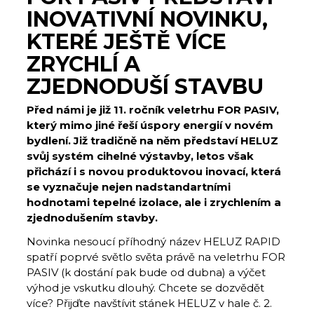
INOVATIVNÍ NOVINKU,
KTERÉ JEŠTĚ VÍCE
ZRYCHLÍ A
ZJEDNODUŠÍ STAVBU
Před námi je již 11. ročník veletrhu FOR PASIV,
který mimo jiné řeší úspory energií v novém
bydlení. Již tradičně na něm představí HELUZ
svůj systém cihelné výstavby, letos však
přichází i s novou produktovou inovací, která
se vyznačuje nejen nadstandartními
hodnotami tepelné izolace, ale i zrychlením a
zjednodušením stavby.
Novinka nesoucí příhodný název HELUZ RAPID
spatří poprvé světlo světa právě na veletrhu FOR
PASIV (k dostání pak bude od dubna) a výčet
výhod je vskutku dlouhý. Chcete se dozvědět
více? Přijďte navštívit stánek HELUZ v hale č. 2.