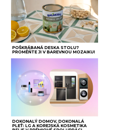
POŠKRÁBANÁ DESKA STOLU?
PROMĚŇTE JI V BAREVNOU MOZAIKU!
DOKONALÝ DOMOV, DOKONALÁ
PLEŤ: LG A KOREJSKÁ KOSMETIKA
BELIF V PRÉMIOVÉ SPOLUPRÁCI