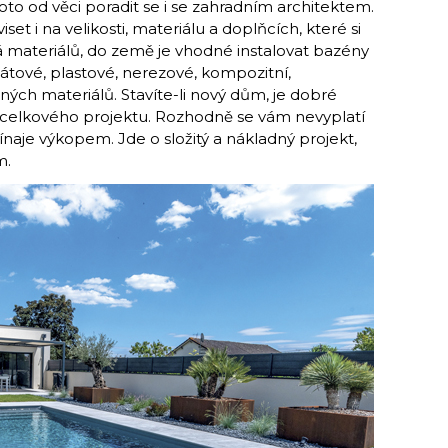
oto od věci poradit se i se zahradním architektem.
et i na velikosti, materiálu a doplňcích, které si
á materiálů, do země je vhodné instalovat bazény
tové, plastové, nerezové, kompozitní,
ch materiálů. Stavíte-li nový dům, je dobré
 celkového projektu. Rozhodně se vám nevyplatí
naje výkopem. Jde o složitý a nákladný projekt,
m.