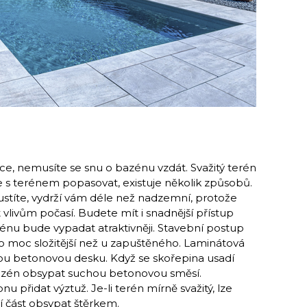
ce, nemusíte se snu o bazénu vzdát. Svažitý terén
e s terénem popasovat, existuje několik způsobů.
stíte, vydrží vám déle než nadzemní, protože
 vlivům počasí. Budete mít i snadnější přístup
énu bude vypadat atraktivněji. Stavební postup
 moc složitější než u zapuštěného. Laminátová
ou betonovou desku. Když se skořepina usadí
 bazén obsypat suchou betonovou směsí.
u přidat výztuž. Je-li terén mírně svažitý, lze
cí část obsypat štěrkem.