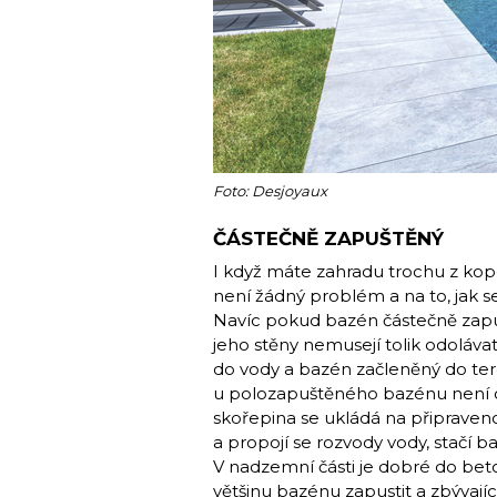
Foto: Desjoyaux
ČÁSTEČNĚ ZAPUŠTĚNÝ
I když máte zahradu trochu z kop
není žádný problém a na to, jak s
Navíc pokud bazén částečně zapu
jeho stěny nemusejí tolik odolávat
do vody a bazén začleněný do ter
u polozapuštěného bazénu není o
skořepina se ukládá na připraven
a propojí se rozvody vody, stačí
V nadzemní části je dobré do beton
většinu bazénu zapustit a zbývají