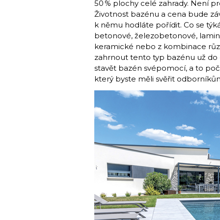
50 % plochy celé zahrady. Není pr
Životnost bazénu a cena bude závis
k němu hodláte pořídit. Co se týk
betonové, železobetonové, laminá
keramické nebo z kombinace různý
zahrnout tento typ bazénu už do
stavět bazén svépomocí, a to počí
který byste měli svěřit odborníků