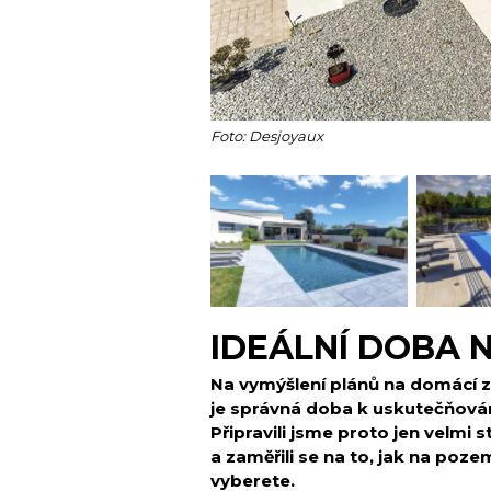
Foto: Desjoyaux
IDEÁLNÍ DOBA 
Na vymýšlení plánů na domácí za
je správná doba k uskutečňování
Připravili jsme proto jen velm
a zaměřili se na to, jak na poze
vyberete.