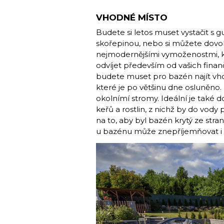
VHODNÉ MÍSTO
Budete si letos muset vystačit s
skořepinou, nebo si můžete dovo
nejmodernějšími vymoženostmi, kt
odvíjet především od vašich finanč
budete muset pro bazén najít vh
které je po většinu dne osluněno
okolnímí stro­my. Ideální je také
keřů a rostlin, z nichž by do vody p
na to, aby byl bazén krytý ze str
u bazénu může znepříjemňovat i ví