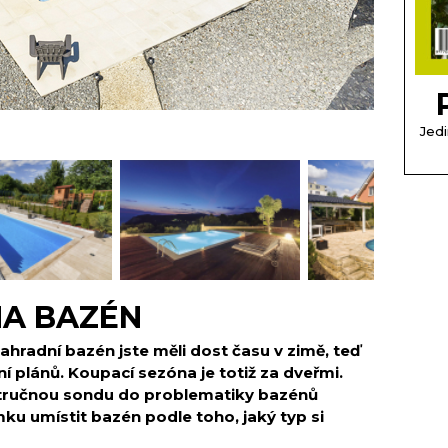
Jedi
NA BAZÉN
hradní bazén jste měli dost času v zimě, teď
 plánů. Koupací sezóna je totiž za dveřmi.
i stručnou sondu do problematiky bazénů
mku umístit bazén podle toho, jaký typ si