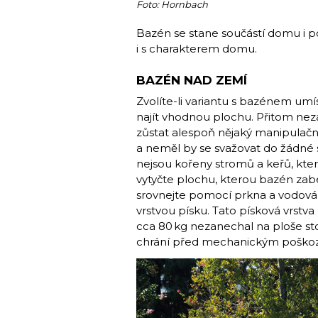
Foto: Hornbach
Bazén se stane součástí domu i po
i s charakterem domu.
BAZÉN NAD ZEMÍ
Zvolíte-li variantu s bazénem um
najít vhodnou plochu. Přitom ne
zůstat alespoň nějaký manipulačn
a neměl by se svažovat do žádné 
nejsou kořeny stromů a keřů, kte
vytyčte plochu, kterou bazén zab
srovnejte pomocí prkna a vodováh
vrstvou písku. Tato písková vrstv
cca 80 kg nezanechal na ploše sto
chrání před mechanickým poškoze