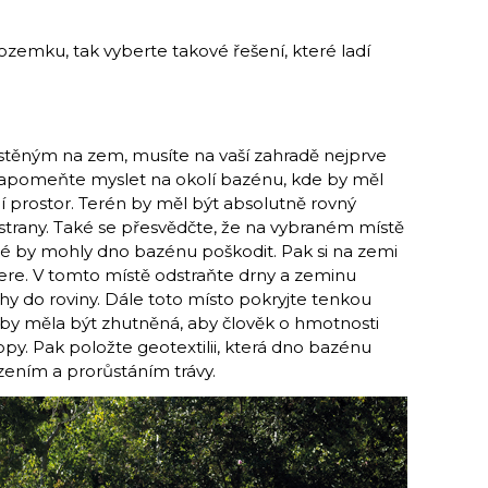
zemku, tak vyberte takové řešení, které ladí
ístěným na zem, musíte na vaší zahradě nejprve
zapomeňte myslet na okolí bazénu, kde by měl
í prostor. Terén by měl být absolutně rovný
strany. Také se přesvědčte, že na vybraném místě
ré by mohly dno bazénu poškodit. Pak si na zemi
ere. V tomto místě odstraňte drny a zeminu
y do roviny. Dále toto místo pokryjte tenkou
a by měla být zhutněná, aby člověk o hmotnosti
py. Pak položte geotextilii, která dno bazénu
ním a prorůstáním trávy.