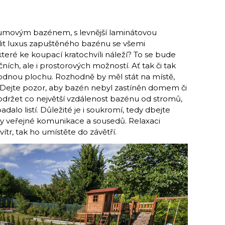
 gumovým bazénem, s levnější laminátovou
lit luxus zapuštěného bazénu se všemi
eré ke koupací kratochvíli náleží? To se bude
ních, ale i prostorových možností. Ať tak či tak
odnou plochu. Rozhodně by měl stát na místě,
. Dejte pozor, aby bazén nebyl zastíněn domem či
 dodržet co největší vzdálenost bazénu od stromů,
adalo listí. Důležité je i soukromí, tedy dbejte
any veřejné komunikace a sousedů. Relaxaci
tr, tak ho umístěte do závětří.