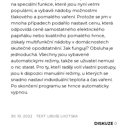
na speciální funkce, které jsou nyní velmi
populární, a vybavili nádoby možnostmi
tlakového a pomalého vaření. Protože se jim v
mnoha případech podařilo nastavit cenu, která
odpovídá ceně samostatného elektrického
papiňáku nebo kvalitního pomalého hrnce,
získaly multifunkční nádoby v domácnostech
skutečné opodstatnění. Jak fungují? Obsluha je
jednoduchá. Všechny jsou vybavené
automatickými režimy, takže se uživatel nemusí
o nic starat. Pro ty, kteří raději volí vlastní postupy,
jsou k dispozici manuální režimy, u kterých se
snadno nastaví individuální teplota a čas vaření.
Po skončení programu se hrnce automaticky
vypnou.
30. 10. 2022
TEXT:
LIBUŠE LHOTSKÁ
DISKUZE
0