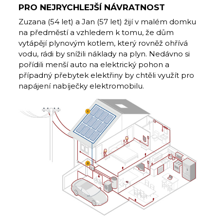
PRO NEJRYCHLEJŠÍ NÁVRATNOST
Zuzana (54 let) a Jan (57 let) žijí v malém domku
na předměstí a vzhledem k tomu, že dům
vytápějí plynovým kotlem, který rovněž ohřívá
vodu, rádi by snížili náklady na plyn. Nedávno si
pořídili menší auto na elektrický pohon a
případný přebytek elektřiny by chtěli využít pro
napájení nabíječky elektromobilu.