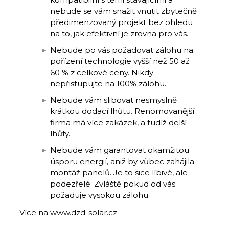
nebude se vám snažit vnutit zbytečně
předimenzovaný projekt bez ohledu
na to, jak efektivní je zrovna pro vás.
Nebude po vás požadovat zálohu na
pořízení technologie vyšší než 50 až
60 % z celkové ceny. Nikdy
nepřistupujte na 100% zálohu.
Nebude vám slibovat nesmyslně
krátkou dodací lhůtu. Renomovanější
firma má více zakázek, a tudíž delší
lhůty.
Nebude vám garantovat okamžitou
úsporu energií, aniž by vůbec zahájila
montáž panelů. Je to sice líbivé, ale
podezřelé. Zvláště pokud od vás
požaduje vysokou zálohu.
Více na
www.dzd-solar.cz