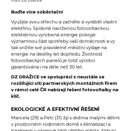
Foto: DZ Dražice
Buďte více soběstační
Využijte svou střechu a začněte si vyrábět vlastní
elektřinu. Správně navrženou fotovoltaickou
elektrárnou vyrobená energie pokryje
významnou část spotřeby vaší domácnosti a vy
tak snížíte své pravidelné měsíční výdaje na
energie na desítky let dopředu. Životnost
fotovoltaických panelů je totiž výrobci
garantována i na déle než 30 let.
DZ DRAŽICE ve spolupráci s neustále se
rozšiřující sítí partnerských montážních firem
v rámci celé ČR nabízejí řešení fotovoltaiky na
klíč.
EKOLOGICKÉ A EFEKTIVNÍ ŘEŠENÍ
Marcela (29) a Petr (31) žijí s dvěma malými dětmi
v prostorném rodinném domě s klimatizací a
bazénem v okrajové části většího města. Aktivní