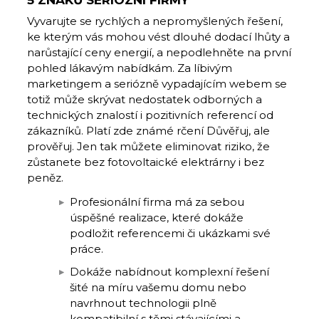
Vyvarujte se rychlých a nepromyšlených řešení,
ke kterým vás mohou vést dlouhé dodací lhůty a
narůstající ceny energií, a nepodlehněte na první
pohled lákavým nabídkám. Za líbivým
marketingem a seriózně vypadajícím webem se
totiž může skrývat nedostatek odborných a
technických znalostí i pozitivních referencí od
zákazníků. Platí zde známé rčení Důvěřuj, ale
prověřuj. Jen tak můžete eliminovat riziko, že
zůstanete bez fotovoltaické elektrárny i bez
peněz.
Profesionální firma má za sebou
úspěšné realizace, které dokáže
podložit referencemi či ukázkami své
práce.
Dokáže nabídnout komplexní řešení
šité na míru vašemu domu nebo
navrhnout technologii plně
kompatibilní s těmi stávajícími a