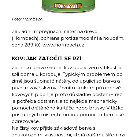
Foto: Hornbach
Základní impregnační nátěr na dřevo
(Hornbach), ochrana proti zamodrání a houbám,
cena 289 Kč,
www.hornbach.cz
KOV: JAK ZATOČIT SE RZÍ
Zatímco dřevo šedne, kov pod vlivem vlhkosti a
soli pomalu koroduje. Typickým problémem po
zimě jsou šupinaté nátěry, odlupující se barva a
první rezavé skvrny. Prvním krokem při obnově
kovových ploch je proto důkladné očištění – rez
je potřeba odstranit, a to nejlépe mechanicky
pomocí drátěného kartáče nebo brusky. V těžko
přístupných místech mohou pomoci i chemické
odrezovače.
Na čistý kov přijde základová barva s
antikorozními vlastnostmi, která dalšímu šíření rzi