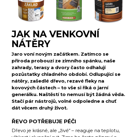
JAK NA VENKOVNÍ
NÁTĚRY
Jaro voní novým začátkem. Zatímco se
příroda probouzí ze zimního spánku, naše
zahrady, terasy a dvory často odhalují
pozůstatky chladného období. Odlupující se
nátěry, zašedlé dřevo, rezavé fleky na
kovových částech – to vše si říká o jarní
generálku. Naštěstí to nemusí být žádná věda.
Stačí pár nástrojů, volné odpoledne a chuť
dát věcem druhý život.
ŘEVO POTŘEBUJE PÉČI
Dřevo je krásné, ale „živé“ – reagu­je na teplotu,