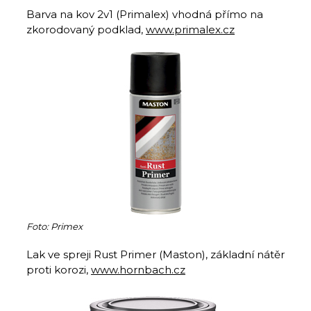
Barva na kov 2v1 (Primalex) vhodná přímo na
zkorodovaný podklad,
www.primalex.cz
Foto: Primex
Lak ve spreji Rust Primer (Maston), základní nátěr
proti korozi,
www.hornbach.cz