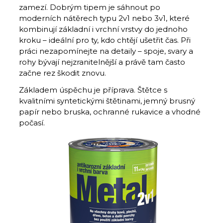
zamezí. Dobrým tipem je sáhnout po
moderních nátěrech typu 2v1 nebo 3v1, které
kombinují základní i vrchní vrstvy do jednoho
kroku – ideální pro ty, kdo chtějí ušetřit čas. Při
práci nezapomínejte na detaily – spoje, svary a
rohy bývají nejzranitelnější a právě tam často
začne rez škodit znovu.
Základem úspěchu je příprava. Štětce s
kvalitními syntetickými štětinami, jemný brusný
papír nebo bruska, ochranné rukavice a vhodné
počasí.