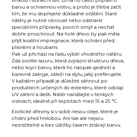
vlhkost i sluneční svit. Zima ho často připraví o
barvu a ochrannou vrstvu, a proto je třeba začít
tím, že mu dopřejete důkladné očištění. Staré
nátěry je nutné obrousit nebo odstranit
speciálními přípravky, povrch omýt a nechat
dobře proschnout. Na holé dřevo by pak měla
přijít kvalitní impregnace, která ochrání před
plísněmi a houbami.
Pak už přichází na řadu výběr vhodného nátěru.
Zda zvolíte lazuru, která zvýrazní strukturu dřeva,
nebo krycí barvu, která ho naopak sjednotí a
barevně zakryje, záleží na stylu, jaký preferujete.
V každém případě je důležité sáhnout po
produktech určených do exteriéru, které odolají
UV záření a dešti. Nátěr nanášejte v tenkých
vrstvách, ideálně při teplotách mezi 15 a 25 °C.
Exotické dřeviny si v sobě nesou oleje, které je
chrání před hnilobou. Ani tak ale nejsou
nezničitelné a bez údržby časem ztrácejí barvu.