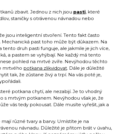
tkanů zbavit. Jednou z nich jsou
pasti
,
které
dlov, staničky s otrávenou návnadou nebo
že jsou inteligentní stvoření. Tento fakt často
í. Mechanická past toho může být důkazem. Na
 tento druh pasti funguje, ale jakmile je jich více,
čeká, a pastem se vyhýbají. Ne každý má tento
 snese pohled na mrtvé zvíře. Nevýhodou těchto
te mrtvého
potkana zlikvidovat
. Dále je důležité
it tak, že zůstane živý a trpí. Na vás poté je,
ypořádali.
 které potkana chytí, ale nezabijí. Je to vhodný
, co s mrtvým potkanem. Nevýhodou však je, že
že vás tedy pokousat. Dále musíte vyřešit, jak a
 mají různé tvary a barvy. Umístíte je na
rávenou návnadu. Důležité je přitom brát v úvahu,