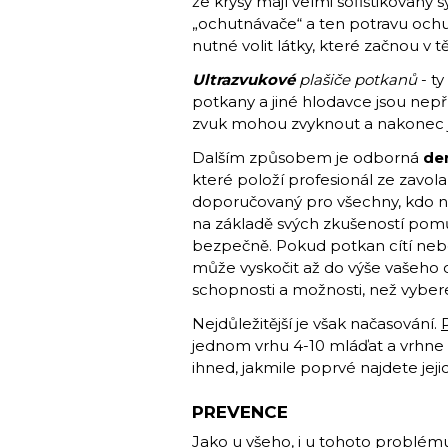
že krysy mají velmi sofistikovan
„ochutnávače“ a ten potravu ochut
nutné volit látky, které začnou v t
Ultrazvukové
plašiče potkanů
- t
potkany a jiné hlodavce jsou nepř
zvuk mohou zvyknout a nakonec j
Dalším způsobem je odborná
de
které položí profesionál ze zavol
doporučovaný pro všechny, kdo ne
na základě svých zkušeností pom
bezpečně. Pokud potkan cítí nebe
může vyskočit až do výše vašeho ob
schopnosti a možnosti, než vyber
Nejdůležitější je však načasování.
jednom vrhu 4-10 mláďat a vrhne a
ihned, jakmile poprvé najdete jeji
PREVENCE
Jako u všeho, i u tohoto problému