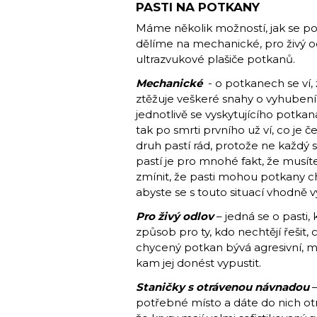
PASTI NA POTKANY
Máme několik možností, jak se po
dělíme na mechanické, pro živý o
ultrazvukové plašiče potkanů.
Mechanické
- o potkanech se ví, 
ztěžuje veškeré snahy o vyhuben
jednotlivě se vyskytujícího potkana
tak po smrti prvního už ví, co je 
druh pastí rád, protože ne každý
pastí je pro mnohé fakt, že musí
zmínit, že pasti mohou potkany chyt
abyste se s touto situací vhodně v
Pro živý odlov
– jedná se o pasti,
způsob pro ty, kdo nechtějí řešit
chycený potkan bývá agresivní, mů
kam jej donést vypustit.
Staničky s otrávenou návnadou
–
potřebné místo a dáte do nich ot