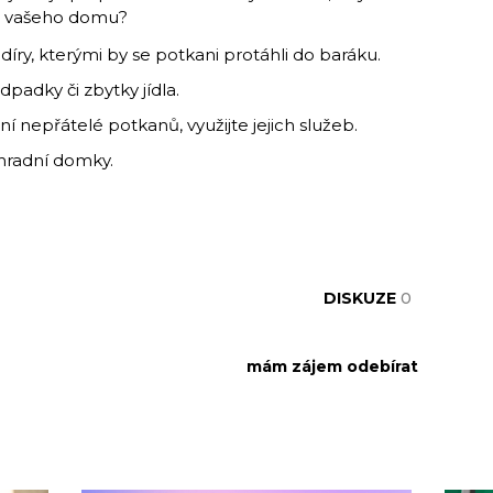
do vašeho domu?
íry, kterými by se potkani protáhli do baráku.
padky či zbytky jídla.
ení nepřátelé potkanů, využijte jejich služeb.
ahradní domky.
DISKUZE
0