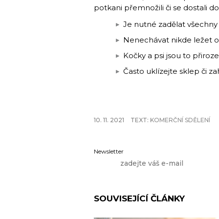
potkani přemnožili či se dostali 
Je nutné zadělat všechny d
Nenechávat nikde ležet od
Kočky a psi jsou to přiroz
Často uklízejte sklep či z
10. 11. 2021
TEXT:
KOMERČNÍ SDĚLENÍ
Newsletter
SOUVISEJÍCÍ ČLÁNKY