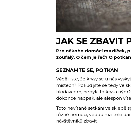
JAK SE ZBAVIT
Pro někoho domácí mazlíček, pr
zoufalý. O čem je řeč? O potkan
SEZNAMTE SE, POTKAN
Věděli jste, že krysy se u nás vysk
místech? Pokud jste se tedy ve 
hlodavcem, nebyla to krysa nýbr
dokonce naopak, ale alespoň víte
Toto nevítané setkání ve sklepě 
různé nemoci, vedou majitele dané
návštěvníků zbavit.