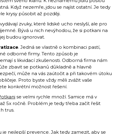
ý systém svého klanu. K neznámému jídlu pošlou
ná. Když nezemře, jdou se najíst ostatní. Je tedy
ěle krysy působit až později.
y vydávají zvuky, které lidské ucho neslyší, ale pro
íjemné. Bývá u nich nevýhodou, že si potkani na
ej budou ignorovat.
ratizace
. Jedná se vlastně o kombinaci pastí,
ané odborné firmy. Tento způsob je
mají s likvidací zkušenosti. Odborná firma nám
ůže zbavit se potkanů důkladně a hlavně
zpečí, může na vás zaútočit a při takovém útoku
ličeje. Proto byste vždy měli zvážit vaše
ete konkrétní možnost řešení.
Potkani
se velmi rychle množí. Samice má v
ž 5x ročně. Problém je tedy třeba začít řešit
ch trus.
 je nejlepší prevence. Jak tedy zamezit, aby se