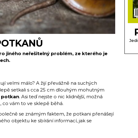
 POTKANŮ
Jedi
o jiného neřešitelný problém, ze kterého je
ech.
ytují velmi málo? A žijí převážně na suchých
sklepě setkali s cca 25 cm dlouhým mohutným
ž
potkan
. Asi teď nejste o nic klidnější, možná
, co vám to ve sklepě běhá.
společně se známým faktem, že potkani přenášejí
ho objektu ke sbírání informací, jak se