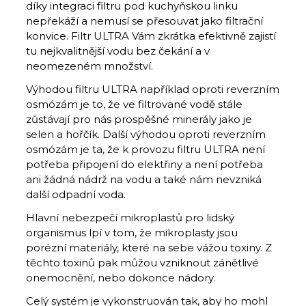
díky integraci filtru pod kuchyňskou linku
nepřekáží a nemusí se přesouvat jako filtrační
konvice. Filtr ULTRA Vám zkrátka efektivně zajistí
tu nejkvalitnější vodu bez čekání a v
neomezeném množství.
Výhodou filtru ULTRA například oproti reverzním
osmózám je to, že ve filtrované vodě stále
zůstávají pro nás prospěšné minerály jako je
selen a hořčík. Další výhodou oproti reverzním
osmózám je ta, že k provozu filtru ULTRA není
potřeba připojení do elektřiny a není potřeba
ani žádná nádrž na vodu a také nám nevzniká
další odpadní voda.
Hlavní nebezpečí mikroplastů pro lidský
organismus lpí v tom, že mikroplasty jsou
porézní materiály, které na sebe vážou toxiny. Z
těchto toxinů pak můžou vzniknout zánětlivé
onemocnění, nebo dokonce nádory.
Celý systém je vykonstruován tak, aby ho mohl