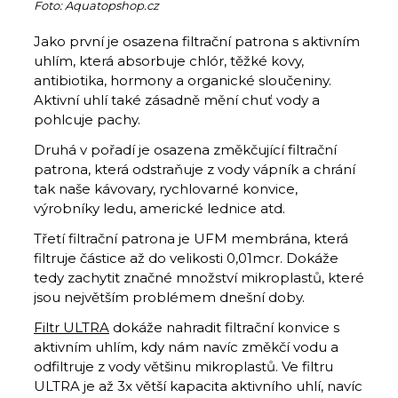
Foto: Aquatopshop.cz
Jako první je osazena filtrační patrona s aktivním
uhlím, která absorbuje chlór, těžké kovy,
antibiotika, hormony a organické sloučeniny.
Aktivní uhlí také zásadně mění chuť vody a
pohlcuje pachy.
Druhá v pořadí je osazena změkčující filtrační
patrona, která odstraňuje z vody vápník a chrání
tak naše kávovary, rychlovarné konvice,
výrobníky ledu, americké lednice atd.
Třetí filtrační patrona je UFM membrána, která
filtruje částice až do velikosti 0,01mcr. Dokáže
tedy zachytit značné množství mikroplastů, které
jsou největším problémem dnešní doby.
Filtr ULTRA
dokáže nahradit filtrační konvice s
aktivním uhlím, kdy nám navíc změkčí vodu a
odfiltruje z vody většinu mikroplastů. Ve filtru
ULTRA je až 3x větší kapacita aktivního uhlí, navíc