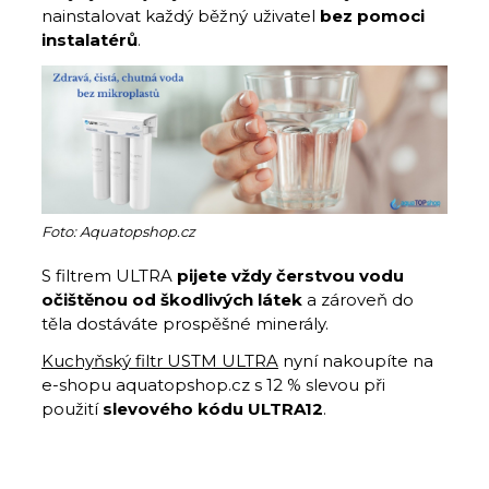
nainstalovat každý běžný uživatel
bez pomoci
instalatérů
.
Foto: Aquatopshop.cz
S filtrem ULTRA
pijete vždy čerstvou vodu
očištěnou od škodlivých látek
a zároveň do
těla dostáváte prospěšné minerály.
Kuchyňský filtr USTM ULTRA
nyní nakoupíte na
e-shopu aquatopshop.cz s 12 % slevou při
použití
slevového kódu ULTRA12
.