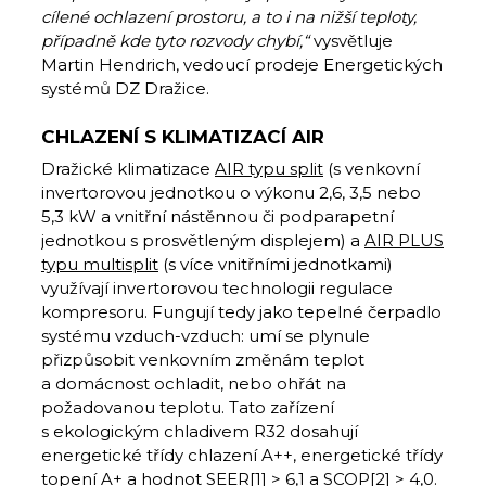
cílené ochlazení prostoru, a to i na nižší teploty,
případně kde tyto rozvody chybí
,“
vysvětluje
Martin Hendrich, vedoucí prodeje Energetických
systémů DZ Dražice.
CHLAZENÍ S KLIMATIZACÍ AIR
Dražické klimatizace
AIR typu split
(s venkovní
invertorovou jednotkou o výkonu 2,6, 3,5 nebo
5,3 kW a vnitřní nástěnnou či podparapetní
jednotkou s prosvětleným displejem) a
AIR PLUS
typu multisplit
(s více vnitřními jednotkami)
využívají invertorovou technologii regulace
kompresoru. Fungují tedy jako tepelné čerpadlo
systému vzduch-vzduch: umí se plynule
přizpůsobit venkovním změnám teplot
a domácnost ochladit, nebo ohřát na
požadovanou teplotu. Tato zařízení
s ekologickým chladivem R32 dosahují
energetické třídy chlazení A++, energetické třídy
topení A+ a hodnot SEER
[1]
> 6,1 a SCOP
[2]
> 4,0.