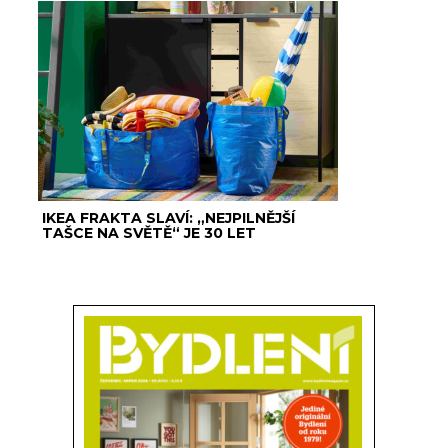
IKEA FRAKTA SLAVÍ: „NEJPILNĚJŠÍ
TAŠCE NA SVĚTĚ“ JE 30 LET