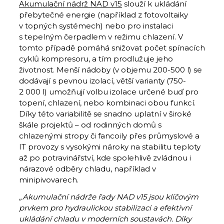
Akumulační nádrž NAD v15
slouží k ukládání
přebytečné energie (například z fotovoltaiky
v topných systémech) nebo pro instalaci
s tepelným čerpadlem v režimu chlazení. V
tomto případě pomáhá snižovat počet spínacích
cyklů kompresoru, a tím prodlužuje jeho
životnost. Menší nádoby (v objemu 200-500 l) se
dodávají s pevnou izolací, větší varianty (750-
2 000 l) umožňují volbu izolace určené buď pro
topení, chlazení, nebo kombinaci obou funkcí.
Díky této variabilitě se snadno uplatní v široké
škále projektů – od rodinných domů s
chlazenými stropy či fancoily přes průmyslové a
IT provozy s vysokými nároky na stabilitu teploty
až po potravinářství, kde spolehlivě zvládnou i
nárazové odběry chladu, například v
minipivovarech.
„Akumulační nádrže řady NAD v15 jsou klíčovým
prvkem pro hydraulickou stabilizaci a efektivní
ukládání chladu v moderních soustavách. Díky