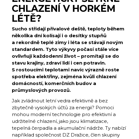
CHLAZENÍ V HORKÉM
LÉTĚ?
Sucho střídají přívalové deště, teploty během
několika dní kolísají i o desítky stupňů
a rekordně teplé zimy i léta se stávají novým
standardem. Tyto výkyvy počasí stále více
ovlivňují každodenní život – promítají se do
stavu krajiny, zdraví lidí i cen potravin.
S rostoucími teplotami navíc výrazně roste
spotřeba elektřiny, zejména kvůli chlazení
domácností, komerčních budov a
průmyslových provozů.
Jak zvládnout letní vedra efektivně a bez
zbytečně vysokých účtů za energii? Pomoci
mohou moderní technologie pro efektivní a
udržitelné chlazení, jako jsou klimatizace,
tepelná čerpadla a akumulační nádrže. Ty nabízí
například společnost DZ Dražice, člen skupiny