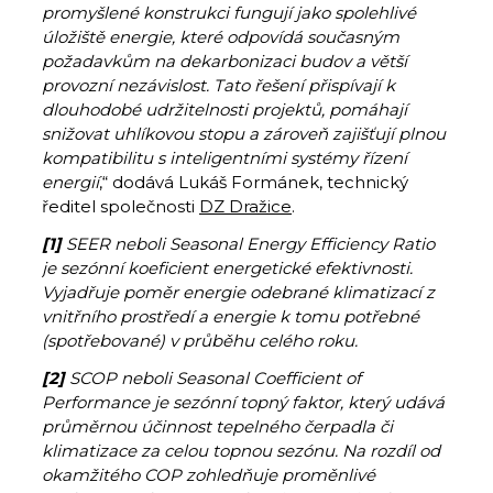
promyšlené konstrukci fungují jako spolehlivé
úložiště energie, které odpovídá současným
požadavkům na dekarbonizaci budov a větší
provozní nezávislost. Tato řešení přispívají k
dlouhodobé udržitelnosti projektů, pomáhají
snižovat uhlíkovou stopu a zároveň zajišťují plnou
kompatibilitu s inteligentními systémy řízení
energií
,“ dodává Lukáš Formánek, technický
ředitel společnosti
DZ Dražice
.
[
1]
SEER neboli Seasonal Energy Efficiency Ratio
je sezónní koeficient energetické efektivnosti.
Vyjadřuje poměr energie odebrané klimatizací z
vnitřního prostředí a energie k tomu potřebné
(spotřebované) v průběhu celého roku.
[
2]
SCOP neboli Seasonal Coefficient of
Performance je sezónní topný faktor, který udává
průměrnou účinnost tepelného čerpadla či
klimatizace za celou topnou sezónu. Na rozdíl od
okamžitého COP zohledňuje proměnlivé