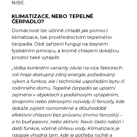
NIBE.
KLIMATIZACE, NEBO TEPELNÉ
ČERPADLO?
Domácnost lze účinně chladit jak pomocí
klimatizace, tak prostřednictvím tepelného
čerpadla. Obě zařízení fungují na stejném
fyzikálním principu, a kromě chlazení dokážou
prostor také vytápět.
„
Volba konkrétní varianty závisí na více faktorech:
roli hraje dostupný zdroj energie, požadovaný
výkon a funkce, ale i technické uspořádání bytu či
rodinného domu. Tepelné čerpadlo se uplatní
zejména v objektech s podlahovým vytápěním,
stropními nebo stěnovými rozvody či fancoily,
kde
dokáže zajistit rovnoměrné a dlouhodobě
efektivní chlazení bez průvanu (mimo fancoilů) –
a to buď pasivní, nebo aktivní. Navíc často nabízí i
další funkce, včetně ohřevu vody. Klimatizace je
naopak vhodná tam, kde je potřeba rychlé a