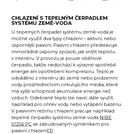
CHLAZENÍ S TEPELNÝM ČERPADLEM
SYSTÉMU ZEMĚ-VODA
U tepelných čerpadel systému země-voda je
možné využít dva typy chlazení – aktivní, nebo
úspornější pasivní. Pasivní chlazení představuje
mimořádně úsporný způsob, jak snížit teplotu
v interiéru. V provozu je pouze oběhové
čerpadlo, takže nedochází k výrazné spotřebě
energie ani opotřebení kompresoru. Teplo je
odváděno z interiéru do země nebo podzemní
vody prostřednictvím cirkulujícího média, které
má vyšší schopnost akumulace energie než
vzduch. Odebrané teplo lze navíc dále využít,
například pro ohřev vody nebo vytápění bazénu.
V pasivním režimu chlazení pracuje například
tepelné čerpadlo systému země-voda
NIBE
S1256 PC
se zabudovaným výměníkem pro
pasivní chlazení
[3]
.