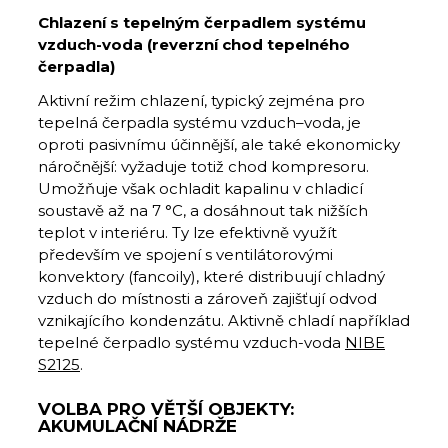
Chlazení s tepelným čerpadlem systému
vzduch-voda (reverzní chod tepelného
čerpadla)
Aktivní režim chlazení, typický zejména pro
tepelná čerpadla systému vzduch–voda, je
oproti pasivnímu účinnější, ale také ekonomicky
náročnější: vyžaduje totiž chod kompresoru.
Umožňuje však ochladit kapalinu v chladicí
soustavě až na 7 °C, a dosáhnout tak nižších
teplot v interiéru. Ty lze efektivně využít
především ve spojení s ventilátorovými
konvektory (fancoily), které distribuují chladný
vzduch do místnosti a zároveň zajišťují odvod
vznikajícího kondenzátu. Aktivně chladí například
tepelné čerpadlo systému vzduch-voda
NIBE
S2125
.
VOLBA PRO VĚTŠÍ OBJEKTY:
AKUMULAČNÍ NÁDRŽE