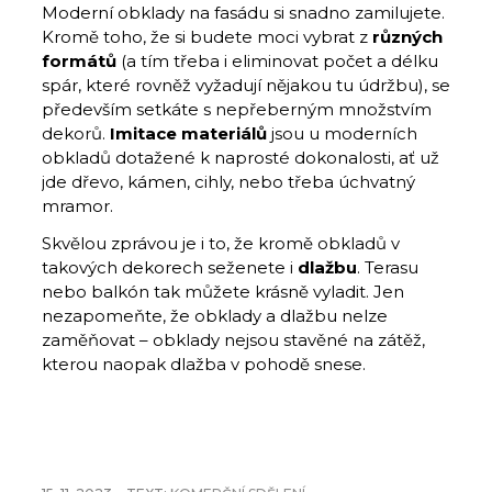
Moderní obklady na fasádu si snadno zamilujete.
Kromě toho, že si budete moci vybrat z
různých
formátů
(a tím třeba i eliminovat počet a délku
spár, které rovněž vyžadují nějakou tu údržbu), se
především setkáte s nepřeberným množstvím
dekorů.
Imitace materiálů
jsou u moderních
obkladů dotažené k naprosté dokonalosti, ať už
jde dřevo, kámen, cihly, nebo třeba úchvatný
mramor.
Skvělou zprávou je i to, že kromě obkladů v
takových dekorech seženete i
dlažbu
. Terasu
nebo balkón tak můžete krásně vyladit. Jen
nezapomeňte, že obklady a dlažbu nelze
zaměňovat – obklady nejsou stavěné na zátěž,
kterou naopak dlažba v pohodě snese.