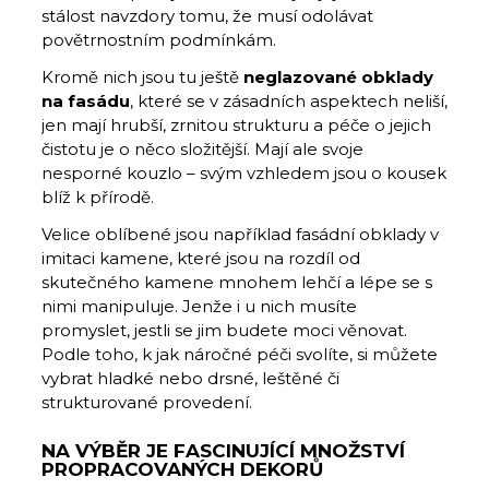
stálost navzdory tomu, že musí odolávat
povětrnostním podmínkám.
Kromě nich jsou tu ještě
neglazované obklady
na fasádu
, které se v zásadních aspektech neliší,
jen mají hrubší, zrnitou strukturu a péče o jejich
čistotu je o něco složitější. Mají ale svoje
nesporné kouzlo – svým vzhledem jsou o kousek
blíž k přírodě.
Velice oblíbené jsou například fasádní obklady v
imitaci kamene, které jsou na rozdíl od
skutečného kamene mnohem lehčí a lépe se s
nimi manipuluje. Jenže i u nich musíte
promyslet, jestli se jim budete moci věnovat.
Podle toho, k jak náročné péči svolíte, si můžete
vybrat hladké nebo drsné, leštěné či
strukturované provedení.
NA VÝBĚR JE FASCINUJÍCÍ MNOŽSTVÍ
PROPRACOVANÝCH DEKORŮ