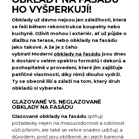
HO VYŠPERKUJÍ!
Obklady už dávno nejsou jen záležitostí, která
se řeší během rekonstrukce koupelny nebo
kuchyně. Oživit mohou i exteriér, ať už půjde o
dlažbu na terase, nebo obklady na fasádu
jako takové. A že je z čeho
vybírat! Moderní
obklady na fasádu
jsou dnes
k dostání v celém spektru formátů i dekorů a
pochopitelně v provedení, které jim zajišťuje
patřičné vlastnosti, díky nimž dlouho vydrží.
Ty se obecně liší a záleží na tom, který druh
obkladů si vyberete.
GLAZOVANÉ VS. NEGLAZOVANÉ
OBKLADY NA FASÁDU
Glazované obklady na fasádu
splňují
požadavky nejen na mrazuvzdornost a odolnost
vůči plísním, ale také se velice snadno udržují, a
důvodem, proč jsou oblíbené, je i jejich barevná