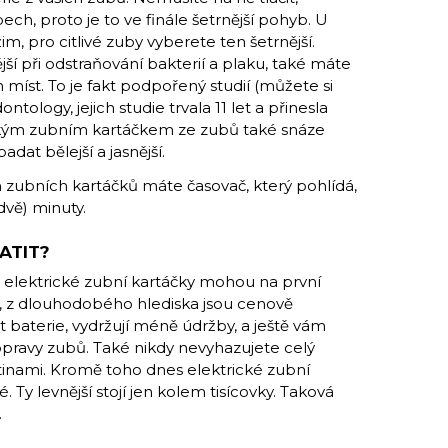
h, proto je to ve finále šetrnější pohyb. U
m, pro citlivé zuby vyberete ten šetrnější.
jší při odstraňování bakterií a plaku, také máte
 míst. To je fakt podpořený studií (můžete si
ntology, jejich studie trvala 11 let a přinesla
ickým zubním kartáčkem ze zubů také snáze
dat bělejší a jasnější.
h zubních kartáčků máte časovač, který pohlídá,
dvě) minuty.
ATIT?
e elektrické zubní kartáčky mohou na první
, z dlouhodobého hlediska jsou cenově
st baterie, vydržují méně údržby, a ještě vám
opravy zubů. Také nikdy nevyhazujete celý
tětinami. Kromě toho dnes elektrické zubní
 Ty levnější stojí jen kolem tisícovky. Taková
.