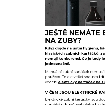
JEŠTĚ NEMÁTE 
NA ZUBY?
Když dojde na ústní hygienu, lid
klasických zubních kartáčků, zat
nemají konkurenci. Co je tedy 
jednoznačně.
Manuální zubní kartáček nemusí 
používat. To ale velká spousta lid
vedení
elektrický kartáček na z
V ČEM JSOU ELEKTRICKÉ KA
Elektrické zubní kartáčky jsou dod
pomáhá odstraňovat plak a bakteri