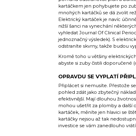
kartáčkem jen pohybujete po zubec
mnohých kartáčků se dá zvolit reži
Elektrický kartáček je navíc účinně
nižší šanci na vynechání některých
vyhledat Journal Of Clinical Periodo
jednoznačný výsledek). S elektr
odstraníte skvrny, takže budou vypa
Kromě toho u většiny elektrickýc
abyste si zuby čistili doporučené (
OPRAVDU SE VYPLATÍ PŘIPL
Připlácet si nemusíte. Přestože s
pohled zdát jako zbytečný náklad
efektivnější. Mají dlouhou životno
mohou ušetřit za plomby a další 
kartáček, měníte jen hlavici se š
kartáčky nejsou až tak nedostupné.
investice se vám zanedlouho vrátí