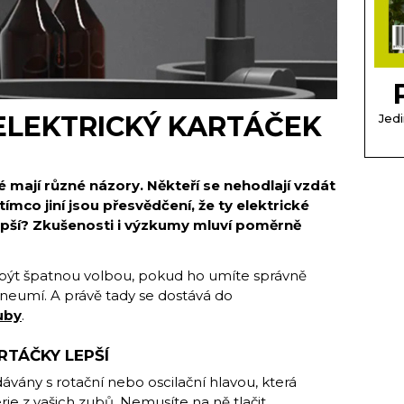
ELEKTRICKÝ KARTÁČEK
Jedi
é mají různé názory. Někteří se nehodlají vzdát
ímco jiní jsou přesvědčení, že ty elektrické
lepší? Zkušenosti i výzkumy mluví poměrně
být špatnou volbou, pokud ho umíte správně
í neumí. A právě tady se dostává do
uby
.
RTÁČKY LEPŠÍ
ávány s rotační nebo oscilační hlavou, která
e z vašich zubů. Nemusíte na ně tlačit,