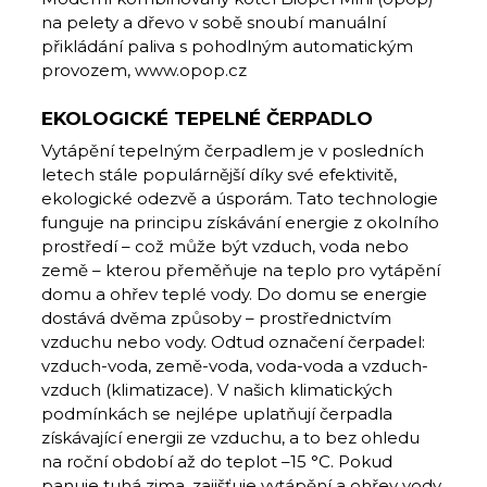
na pelety a dřevo v sobě snoubí manuální
přikládání paliva s pohodlným automatickým
provozem, www.opop.cz
EKOLOGICKÉ TEPELNÉ ČERPADLO
Vytápění tepelným čerpadlem je v posledních
letech stále populárnější dí­ky své efektivitě,
ekologické odezvě a úspo­rám. Tato technologie
funguje na principu získávání energie z okolního
prostředí – což může být vzduch, voda nebo
země – kterou přeměňuje na teplo pro vytápění
domu a ohřev teplé vody. Do domu se energie
dostává dvěma způsoby – prostřednictvím
vzduchu nebo vody. Odtud označení čerpadel:
vzduch-voda, země-voda, voda-voda a vzduch-
vzduch (klimatizace). V našich klimatických
podmínkách se nejlépe uplatňují čerpadla
získávající energii ze vzduchu, a to bez ohledu
na roční období až do teplot –15 °C. Pokud
panuje tuhá zima, zajišťuje vytápění a ohřev vody