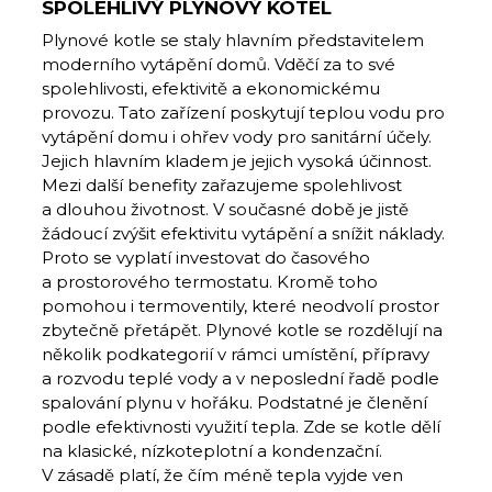
SPOLEHLIVÝ PLYNOVÝ KOTEL
Plynové kotle se staly hlavním představitelem
moderního vytápění domů. Vděčí za to své
spolehlivosti, efektivitě a ekonomickému
provozu. Tato zařízení poskytují teplou vodu pro
vytápění domu i ohřev vody pro sanitární účely.
Jejich hlavním kladem je jejich vysoká účinnost.
Mezi další benefity zařazujeme spolehlivost
a dlouhou životnost. V současné době je jistě
žádoucí zvýšit efektivitu vytápění a snížit náklady.
Proto se vyplatí investovat do časového
a prostorového termostatu. Kromě toho
pomohou i termoventily, které neodvolí prostor
zbytečně přetápět. Plynové kotle se rozdělují na
několik podkategorií v rámci umístění, přípravy
a rozvodu teplé vody a v neposlední řadě podle
spalování plynu v hořáku. Podstatné je členění
podle efektivnosti využití tepla. Zde se kotle dělí
na klasické, nízkoteplotní a kondenzační.
V zásadě platí, že čím méně tepla vyjde ven