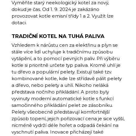
Vyměňte starý neekologický kotel za nový,
dokud je čas. Od 1. 9. 2024 je zakázáno
provozovat kotle emisní třídy 1 a 2. Využít lze
dotaci.
TRADIČNÍ KOTEL NA TUHÁ PALIVA
Vzhledem k nárůstu cen za elektřinu a plyn se
stále více lidí uchyluje k tradičnímu způsobu
vytápění, a to pomocí pevných paliv. Při výběru
kotle si prioritně určete typ paliva. Kromě uhlí je
tu dřevo a populární pelety. Existují také tzv.
kombinované kotle, kde lze střídavě pálit pelety
a dřevo, nebo pelety a uhlí. Nikoho neláká
představa nočního přikládání. A proto byly
vyvinuty moderní automatické kotle s funkcí
samočinného přikládání pelet ze zásobníku.
Pelety všeobecně představují komfortnější
způsob topení, jejich pořizovací cena je sice vyšší,
nicméně vydrží déle hořet a odpadá čekání na
vyschnutí paliva. Inovace přicházejí také