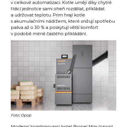
v celkové automatizaci. Kotle umějí dí­ky chytré
řídicí jednotce sami oheň roz­dělat, přikládat
a udržovat teplotu. Prim hrají kotle
s akumulačními nádržemi, které snižují spotřebu
paliva až o 30 % a poskytují větší komfort
v podobě méně častého přikládání.
Foto: Opop
Moderní kombinovaný kotel Biopel Mini (opop)