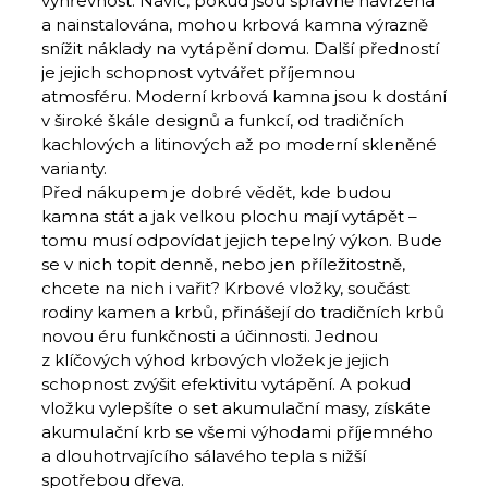
výhřevnost. Navíc, pokud jsou správně navržena
a nainstalována, mohou krbová kamna výrazně
snížit náklady na vytápění domu. Další předností
je jejich schopnost vytvářet příjemnou
atmosféru. Moderní krbová kamna jsou k dostání
v široké škále designů a funkcí, od tradičních
kachlových a litinových až po moderní skleněné
varianty.
Před nákupem je dobré vědět, kde budou
kamna stát a jak velkou plochu mají vytápět –
tomu musí odpovídat jejich tepelný výkon. Bude
se v nich topit denně, nebo jen příležitostně,
chcete na nich i vařit? Krbové vložky, součást
rodiny kamen a krbů, přinášejí do tradičních krbů
novou éru funkčnosti a účinnosti. Jednou
z klíčových výhod krbových vložek je jejich
schopnost zvýšit efektivitu vytápění. A pokud
vložku vylepšíte o set akumulační masy, získáte
akumulační krb se všemi výhodami příjemného
a dlouhotrvajícího sálavého tepla s nižší
spotřebou dřeva.