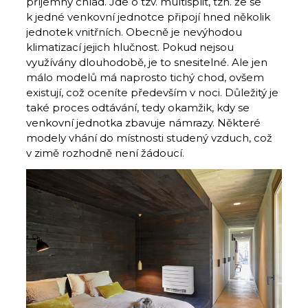
příjemný chlad. Jde o tzv. multisplit, tzn. že se
k jedné venkovní jednotce připojí hned několik
jednotek vnitřních. Obecně je nevýhodou
klimatizací jejich hlučnost. Pokud nejsou
využívány dlouhodobě, je to snesitelné. Ale jen
málo modelů má naprosto tichý chod, ovšem
existují, což oceníte především v noci. Důležitý je
také proces odtávání, tedy okamžik, kdy se
venkovní jednotka zbavuje námrazy. Některé
modely vhání do místnosti studený vzduch, což
v zimě rozhodně není žádoucí.