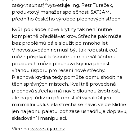
tašky neunesl,“
vysvětluje Ing. Petr Tureček,
produktový manažer společnosti SATJAM,
předního českého výrobce plechových střech.
Kvůli pokládce nové krytiny tak není nutné
kompletně předělávat krov. Střecha pak může
bez problémů dále sloužit po mnoho let.
V novostavbách nemusí být tak robustní, což
může přispívat k úspoře za materiál. V obou
případech může plechová krytina přinést
vítanou úsporu pro řešení nové střechy.
Plechová krytina tedy pomůže domu shodit na
těch správných místech. Kvalitně provedená
plechová střecha má navíc dlouhou životnost,
ale na její údržbu přitom stačí vynaložit jen
minimální úsilí. Celá střecha se navíc vejde klidně
jen na jednu paletu, což zase usnadňuje dopravu,
skladování i manipulaci.
Více na
www.satjam.cz
.