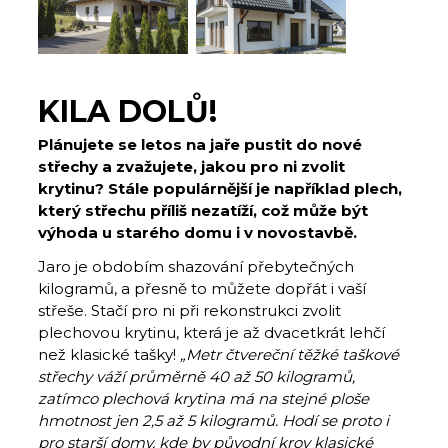
KILA DOLŮ!
Plánujete se letos na jaře pustit do nové
střechy a zvažujete, jakou pro ni zvolit
krytinu? Stále populárnější je například plech,
který střechu příliš nezatíží, což může být
výhoda u starého domu i v novostavbě.
Jaro je obdobím shazování přebytečných
kilogramů, a přesně to můžete dopřát i vaší
střeše. Stačí pro ni při rekonstrukci zvolit
plechovou krytinu, která je až dvacetkrát lehčí
než klasické tašky!
„Metr čtvereční těžké taškové
střechy váží průměrně 40 až 50 kilogramů,
zatímco plechová krytina má na stejné ploše
hmotnost jen 2,5 až 5 kilogramů. Hodí se proto i
pro starší domy, kde by původní krov klasické