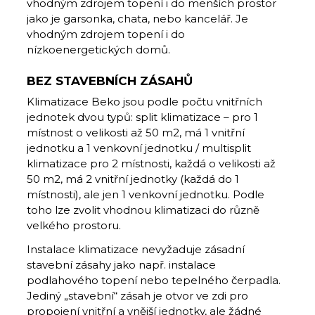
vhodným zdrojem topení i do menších prostor
jako je garsonka, chata, nebo kancelář. Je
vhodným zdrojem topení i do
nízkoenergetických domů.
BEZ STAVEBNÍCH ZÁSAHŮ
Klimatizace Beko jsou podle počtu vnitřních
jednotek dvou typů: split klimatizace – pro 1
místnost o velikosti až 50 m2, má 1 vnitřní
jednotku a 1 venkovní jednotku / multisplit
klimatizace pro 2 místnosti, každá o velikosti až
50 m2, má 2 vnitřní jednotky (každá do 1
místnosti), ale jen 1 venkovní jednotku. Podle
toho lze zvolit vhodnou klimatizaci do různě
velkého prostoru.
Instalace klimatizace nevyžaduje zásadní
stavební zásahy jako např. instalace
podlahového topení nebo tepelného čerpadla.
Jediný „stavební“ zásah je otvor ve zdi pro
propojení vnitřní a vnější jednotky, ale žádné