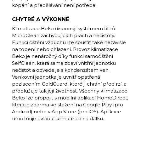
kopání a předělávání není potřeba.
CHYTRÉ A VÝKONNÉ
Klimatizace Beko disponují systémem filtrů
MicroClean zachycujících prach a nečistoty.
Funkci čištění vzduchu lze spustit také nezávisle
na topení nebo chlazení. Provoz klimatizace
Beko je nenáročný díky funkci samočištění
SelfClean, která sama zbaví vnitřní jednotku
nečistot a odvede je s kondenzátem ven.
Venkovní jednotka je uvnitř opatřená
pozlacením GoldGuard, které ji chrání před rzí, a
prodlužuje tak její životnost. Všechny klimatizace
Beko lze propojit s mobilní aplikací HomeDirect,
která je zdarma ke stažení na Google Play (pro
Android) nebo v App Store (pro iOS). Aplikace
umožňuje ovládat klimatizaci na dálku.