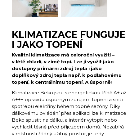
KLIMATIZACE FUNGUJE
I JAKO TOPENÍ
Kvalitní klimatizace má celoroční využití –
v létě chladí, v zimě topí. Lze ji využít jako
dostupný primární zdroj tepla i jako
doplňkový zdroj tepla např. k podlahovému
topení, k centrálnímu topení. A úsporně!
Klimatizace Beko jsou s energetickou třídě A+ až
A+++ opravdu úsporným zdrojem topení a sníží
spotřebu elektřiny během topné sezóny. Díky
dálkovému ovládání přes aplikaci lze klimatizace
Beko spustit na dálku, a interiér vytopit nebo
vychladit těsně před příjezdem domů. Nezabírá
v místnosti žádný užitný prostor, je tedy