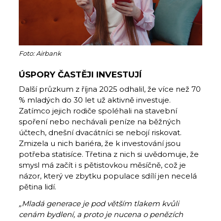
Foto: Airbank
ÚSPORY ČASTĚJI INVESTUJÍ
Další průzkum z října 2025 odhalil, že více než 70
% mladých do 30 let už aktivně investuje.
Zatímco jejich rodiče spoléhali na stavební
spoření nebo nechávali peníze na běžných
účtech, dnešní dvacátníci se nebojí riskovat.
Zmizela u nich bariéra, že k investování jsou
potřeba statisíce. Třetina z nich si uvědomuje, že
smysl má začít i s pětistovkou měsíčně, což je
názor, který ve zbytku populace sdílí jen necelá
pětina lidí.
„Mladá generace je pod větším tlakem kvůli
cenám bydlení, a proto je nucena o penězích