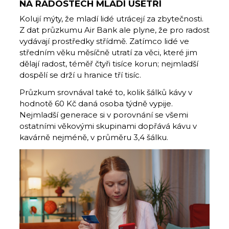
NA RADOSTECH MLADÍ UŠETŘÍ
Kolují mýty, že mladí lidé utrácejí za zbytečnosti.
Z dat průzkumu Air Bank ale plyne, že pro radost
vydávají prostředky střídmě. Zatímco lidé ve
středním věku měsíčně utratí za věci, které jim
dělají radost, téměř čtyři tisíce korun; nejmladší
dospělí se drží u hranice tří tisíc.
Průzkum srovnával také to, kolik šálků kávy v
hodnotě 60 Kč daná osoba týdně vypije.
Nejmladší generace si v porovnání se všemi
ostatními věkovými skupinami dopřává kávu v
kavárně nejméně, v průměru 3,4 šálku.