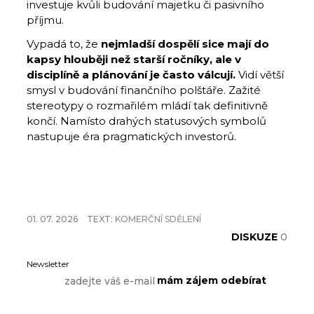
investuje kvůli budování majetku či pasivního
příjmu.
Vypadá to, že
nejmladší dospělí sice mají do
kapsy hlouběji než starší ročníky, ale v
disciplíně a plánování je často válcují.
Vidí větší
smysl v budování finančního polštáře. Zažité
stereotypy o rozmařilém mládí tak definitivně
končí. Namísto drahých statusových symbolů
nastupuje éra pragmatických investorů.
01. 07. 2026
TEXT:
KOMERČNÍ SDĚLENÍ
DISKUZE
0
Newsletter