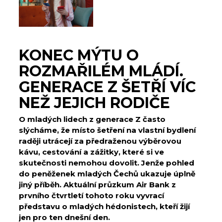
KONEC MÝTU O
ROZMAŘILÉM MLÁDÍ.
GENERACE Z ŠETŘÍ VÍC
NEŽ JEJICH RODIČE
O mladých lidech z generace Z často
slýcháme, že místo šetření na vlastní bydlení
raději utrácejí za předraženou výběrovou
kávu, cestování a zážitky, které si ve
skutečnosti nemohou dovolit. Jenže pohled
do peněženek mladých Čechů ukazuje úplně
jiný příběh. Aktuální průzkum Air Bank z
prvního čtvrtletí tohoto roku vyvrací
představu o mladých hédonistech, kteří žijí
jen pro ten dnešní den.