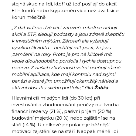
stejná skupina lidí, kteří už teď posílají do akcií,
ETF fondů nebo kryptoměn více než dva tisíce
korun měsíčně.
„Z dat vidíme dvě věci zároveň: mladí se nebojí
akcií a ETF, sledují podcasty a jsou zdravě skeptičtí
k investičním mýtům. Zároveň ale vyžadují
vysokou likviditu – nechtějí mít pocit, že jsou
‚zamčeni‘ na roky. Proto je pro ně klíčové mít
vedle dlouhodobého portfolia i rychle dostupnou
rezervu. Z našich zkušeností velmi oceňují různé
mobilní aplikace, kde mají kontrolu nad svými
penězi a které jim umožňují okamžitý náhled a
aktivní obsluhu svého portfolia,“ říká
Žabža
.
Hlavními cíli mladých lidí (do 30 let) při
investování a zhodnocování peněz jsou: tvorba
finanční rezervy (21 %), pasivní příjem (20 %),
budování majetku (20 %) nebo zajištění se na
stáří (14 %). U celkové populace je běžnější
motivací zajištění se na stáří. Naopak méně lidí