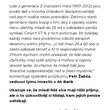
Lidé z generace Z (narození mezi 1997–2012) jsou
podle dat v mnoha ohledech disciplinovanější
než jejich rodiče nebo prarodiče. Zatímco starší
generace často bojují s tím, aby z výplaty vůbec
něco ušetřily, mladí do 25 let v odkládání peněz
vynikají. Celých 57 % z nich potvrzuje, že zvládají
každý měsíc bez problémů odložit alespoň
desetinu svého příjmu.
„U lidí mezi 26 a 60 lety si
takto odkládá téměř o 10 % respondentů méně.
Přitom bychom mohli očekávat, že lidé okolo
čtyřicítky mají vyšší příjmy a mohou si úspory
dovolit spíše. Je zřejmé, že mladí lidé jsou
finančně zodpovědnější, než si často myslíme,“
komentuje výsledek průzkumu
Petr Žabža,
vedoucí týmu Investic v Air Bank
.
Ukazuje se, že mladí lidé sice mají nižší příjmy,
ale o to úzkostlivěji si hlídají, kam jejich peníze
odtékají.