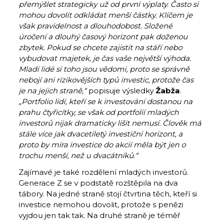
přemýšlet strategicky už od první výplaty. Často si
mohou dovolit odkládat menší částky. Klíčem je
však pravidelnost a dlouhodobost. Složené
úročení a dlouhý časový horizont pak doženou
zbytek. Pokud se chcete zajistit na stáří nebo
vybudovat majetek, je čas vaše největší výhoda.
Mladí lidé si toho jsou vědomi, proto se správně
nebojí ani rizikovějších typů investic, protože čas
je na jejich straně,“
popisuje výsledky
Žabža
.
„Portfolio lidí, kteří se k investování dostanou na
prahu čtyřicítky, se však od portfolií mladých
investorů nijak dramaticky lišit nemusí. Člověk má
stále více jak dvacetiletý investiční horizont, a
proto by míra investice do akcií měla být jen o
trochu menší, než u dvacátníků
.
“
Zajímavé je také rozdělení mladých investorů.
Generace Z se v podstatě rozštěpila na dva
tábory. Na jedné straně stojí čtvrtina těch, kteří si
investice nemohou dovolit, protože s penězi
vyjdou jen tak tak. Na druhé straně je téměř