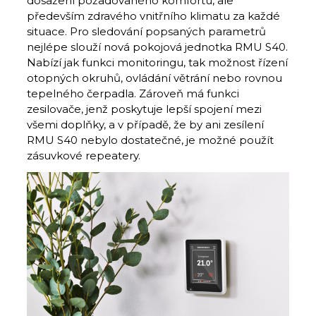
dosažení požadovaného komfortu, ale
především zdravého vnitřního klimatu za každé
situace. Pro sledování popsaných parametrů
nejlépe slouží nová pokojová jednotka RMU S40.
Nabízí jak funkci monitoringu, tak možnost řízení
otopných okruhů, ovládání větrání nebo rovnou
tepelného čerpadla. Zároveň má funkci
zesilovače, jenž poskytuje lepší spojení mezi
všemi doplňky, a v případě, že by ani zesílení
RMU S40 nebylo dostatečné, je možné použít
zásuvkové repeatery.