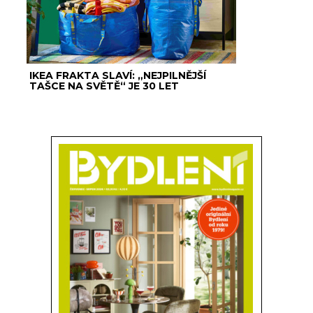
IKEA FRAKTA SLAVÍ: „NEJPILNĚJŠÍ
TAŠCE NA SVĚTĚ“ JE 30 LET