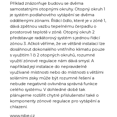
Příklad znázorňuje budovu se dvěma
samostatnými otopnými okruhy. Otopný okruh 1
je systém podlahového vytápění se dvěma
oddělenými zónami. Řídicí čidlo, které je v zóně 1,
dává zpětnou vazbu tepelnému čerpadlu o
prostorové teplotě v zóně. Otopný okruh 2
představuje radiátorový systém s jednou řídicí
zónou 3. Ačkoli věříme, že ve většině instalací lze
dosáhnout dokonalého vnitřního klimatu pouze
s využitím 1 či 2 otopných okruhů, rozumné
využití zónové regulace nám dává smysl. A
například její instalace do nepravidelně
využívané místnosti nebo do místnosti s většími
solárními zisky může být rozumné řešení a
nebude negativně ovlivněna správná funkce
celého systému. V dohledné době tak
plánujeme rozšířit chytré příslušenství také o
komponenty zónové regulace pro vytápění a
chlazení.
www.nibe.cz