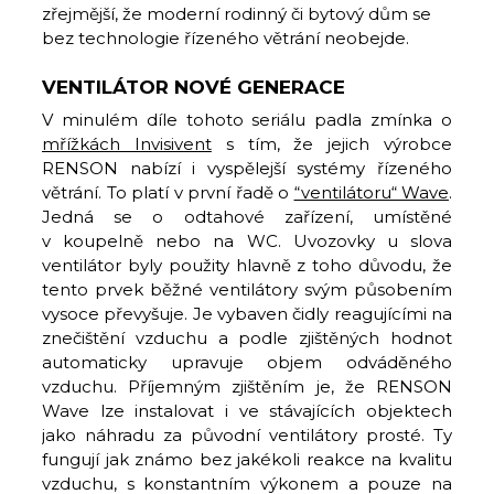
zřejmější, že moderní rodinný či bytový dům se
bez technologie řízeného větrání neobejde.
VENTILÁTOR NOVÉ GENERACE
V minulém díle tohoto seriálu padla zmínka o
mřížkách Invisivent
s tím, že jejich výrobce
RENSON nabízí i vyspělejší systémy řízeného
větrání. To platí v první řadě o
“ventilátoru“ Wave
.
Jedná se o odtahové zařízení, umístěné
v koupelně nebo na WC. Uvozovky u slova
ventilátor byly použity hlavně z toho důvodu, že
tento prvek běžné ventilátory svým působením
vysoce převyšuje. Je vybaven čidly reagujícími na
znečištění vzduchu a podle zjištěných hodnot
automaticky upravuje objem odváděného
vzduchu. Příjemným zjištěním je, že RENSON
Wave lze instalovat i ve stávajících objektech
jako náhradu za původní ventilátory prosté. Ty
fungují jak známo bez jakékoli reakce na kvalitu
vzduchu, s konstantním výkonem a pouze na