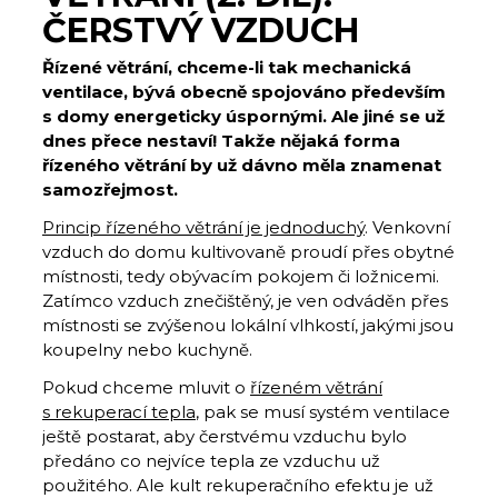
ČERSTVÝ VZDUCH
Řízené větrání, chceme-li tak mechanická
ventilace, bývá obecně spojováno především
s domy energeticky úspornými. Ale jiné se už
dnes přece nestaví! Takže nějaká forma
řízeného větrání by už dávno měla znamenat
samozřejmost.
Princip řízeného větrání je jednoduchý
. Venkovní
vzduch do domu kultivovaně proudí přes obytné
místnosti, tedy obývacím pokojem či ložnicemi.
Zatímco vzduch znečištěný, je ven odváděn přes
místnosti se zvýšenou lokální vlhkostí, jakými jsou
koupelny nebo kuchyně.
Pokud chceme mluvit o
řízeném větrání
s rekuperací tepla
, pak se musí systém ventilace
ještě postarat, aby čerstvému vzduchu bylo
předáno co nejvíce tepla ze vzduchu už
použitého. Ale kult rekuperačního efektu je už