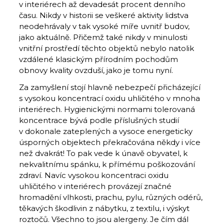
v interiérech až devadesát procent denního
času. Nikdy v historii se veškeré aktivity lidstva
neodehrávaly v tak vysoké míře uvnitř budov,
jako aktuálně. Přičemž také nikdy v minulosti
vnitřní prostředí těchto objektů nebylo natolik
vzdálené klasickým přírodním pochodům
obnovy kvality ovzduší, jako je tomu nyní.
Za zamyšlení stojí hlavně nebezpečí přicházející
s vysokou koncentrací oxidu uhličitého v mnoha
interiérech. Hygienickými normami tolerovaná
koncentrace bývá podle příslušných studií
v dokonale zateplených a vysoce energeticky
úsporných objektech překračována někdy i více
než dvakrát! To pak vede k únavě obyvatel, k
nekvalitnímu spánku, k přímému poškozování
zdraví. Navíc vysokou koncentraci oxidu
uhličitého v interiérech provázejí značné
hromadění vlhkosti, prachu, pylu, různých odérů,
těkavých škodlivin z nábytku, z textilu, i výskyt
roztočů. Všechno to jsou alergeny. Je čím dál