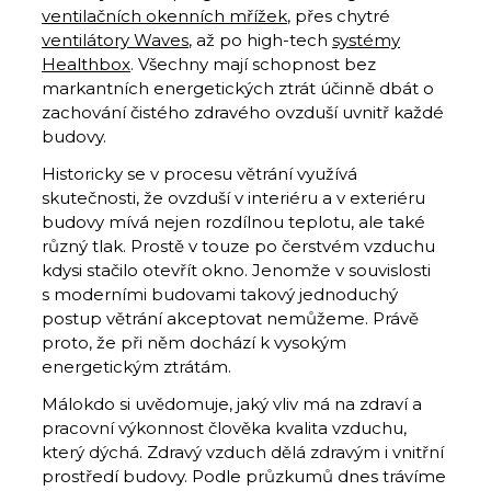
ventilačních okenních mřížek
, přes chytré
ventilátory Waves
, až po high-tech
systémy
Healthbox
. Všechny mají schopnost bez
markantních energetických ztrát účinně dbát o
zachování čistého zdravého ovzduší uvnitř každé
budovy.
Historicky se v procesu větrání využívá
skutečnosti, že ovzduší v interiéru a v exteriéru
budovy mívá nejen rozdílnou teplotu, ale také
různý tlak. Prostě v touze po čerstvém vzduchu
kdysi stačilo otevřít okno. Jenomže v souvislosti
s moderními budovami takový jednoduchý
postup větrání akceptovat nemůžeme. Právě
proto, že při něm dochází k vysokým
energetickým ztrátám.
Málokdo si uvědomuje, jaký vliv má na zdraví a
pracovní výkonnost člověka kvalita vzduchu,
který dýchá. Zdravý vzduch dělá zdravým i vnitřní
prostředí budovy. Podle průzkumů dnes trávíme