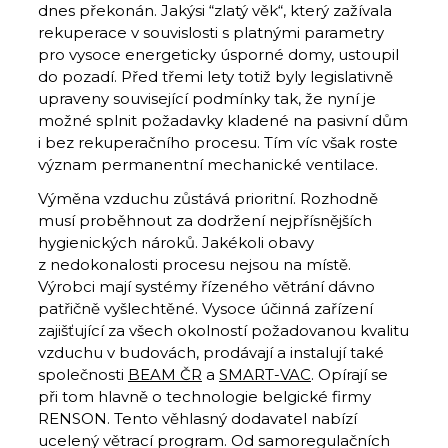
dnes překonán. Jakýsi “zlatý věk“, který zažívala
rekuperace v souvislosti s platnými parametry
pro vysoce energeticky úsporné domy, ustoupil
do pozadí. Před třemi lety totiž byly legislativně
upraveny související podmínky tak, že nyní je
možné splnit požadavky kladené na pasivní dům
i bez rekuperačního procesu. Tím víc však roste
význam permanentní mechanické ventilace.
Výměna vzduchu zůstává prioritní. Rozhodně
musí proběhnout za dodržení nejpřísnějších
hygienických nároků. Jakékoli obavy
z nedokonalosti procesu nejsou na místě.
Výrobci mají systémy řízeného větrání dávno
patřičně vyšlechtěné. Vysoce účinná zařízení
zajišťující za všech okolností požadovanou kvalitu
vzduchu v budovách, prodávají a instalují také
společnosti
BEAM ČR
a
SMART-VAC
. Opírají se
při tom hlavně o technologie belgické firmy
RENSON. Tento věhlasný dodavatel nabízí
ucelený větrací program. Od samoregulačních