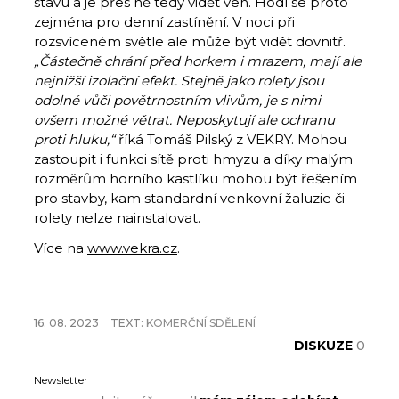
stavu a je přes ně tedy vidět ven. Hodí se proto
zejména pro denní zastínění. V noci při
rozsvíceném světle ale může být vidět dovnitř.
„Částečně chrání před horkem i mrazem, mají ale
nejnižší izolační efekt. Stejně jako rolety jsou
odolné vůči povětrnostním vlivům, je s nimi
ovšem možné větrat. Neposkytují ale ochranu
proti hluku,“
říká Tomáš Pilský z VEKRY. Mohou
zastoupit i funkci sítě proti hmyzu a díky malým
rozměrům horního kastlíku mohou být řešením
pro stavby, kam standardní venkovní žaluzie či
rolety nelze nainstalovat.
Více na
www.vekra.cz
.
16. 08. 2023
TEXT:
KOMERČNÍ SDĚLENÍ
DISKUZE
0
Newsletter