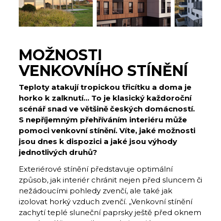
MOŽNOSTI
VENKOVNÍHO STÍNĚNÍ
Teploty atakují tropickou třicítku a doma je
horko k zalknutí… To je klasický každoroční
scénář snad ve většině českých domácností.
S nepříjemným přehříváním interiéru může
pomoci venkovní stínění. Víte, jaké možnosti
jsou dnes k dispozici a jaké jsou výhody
jednotlivých druhů?
Exteriérové stínění představuje optimální
způsob, jak interiér chránit nejen před sluncem či
nežádoucími pohledy zvenčí, ale také jak
izolovat horký vzduch zvenčí. „Venkovní stínění
zachytí teplé sluneční paprsky ještě před oknem