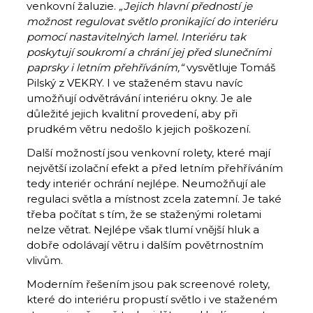
venkovní žaluzie.
„Jejich hlavní předností je
možnost regulovat světlo pronikající do interiéru
pomocí nastavitelných lamel. Interiéru tak
poskytují soukromí a chrání jej před slunečními
paprsky i letním přehříváním,“
vysvětluje Tomáš
Pilský z VEKRY. I ve staženém stavu navíc
umožňují odvětrávání interiéru okny. Je ale
důležité jejich kvalitní provedení, aby při
prudkém větru nedošlo k jejich poškození.
Další možností jsou venkovní rolety, které mají
největší izolační efekt a před letním přehříváním
tedy interiér ochrání nejlépe. Neumožňují ale
regulaci světla a místnost zcela zatemní. Je také
třeba počítat s tím, že se staženými roletami
nelze větrat. Nejlépe však tlumí vnější hluk a
dobře odolávají větru i dalším povětrnostním
vlivům.
Moderním řešením jsou pak screenové rolety,
které do interiéru propustí světlo i ve staženém