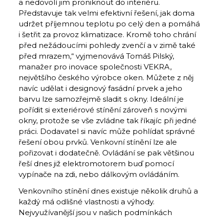
a nedovolí jim proniknout do interiéru.
Představuje tak velmi efektivní řešení, jak doma
udržet příjemnou teplotu po celý den a pomáhá
i šetřit za provoz klimatizace. Kromě toho chrání
před nežádoucími pohledy zvenčí a v zimě také
před mrazem,“ vyjmenovává Tomáš Pilský,
manažer pro inovace společnosti VEKRA,
největšího českého výrobce oken. Můžete z něj
navíc udělat i designový fasádní prvek a jeho
barvu lze samozřejmě sladit s okny. Ideální je
pořídit si exteriérové stínění zároveň s novými
okny, protože se vše zvládne tak říkajíc při jedné
práci. Dodavatel si navíc může pohlídat správné
řešení obou prvků. Venkovní stínění lze ale
pořizovat i dodatečně. Ovládání se pak většinou
řeší dnes již elektromotorem buď pomocí
vypínače na zdi, nebo dálkovým ovládáním.
Venkovního stínění dnes existuje několik druhů a
každý má odlišné vlastnosti a výhody.
Nejvyužívanější jsou v našich podmínkách