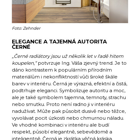
Foto: Zehnder
ELEGANCE A TAJEMNÁ AUTORITA
ČERNÉ
„Černé radiátory jsou už několik let v řadě hitem
koupelen,“
potvrzuje Ing. Váša zjevný trend. Je to
dáno kontrastem k populárním přírodním
materiálům i nekonfliktností vůči široké škále
barev v interiéru. Černá je výrazná, efektní a čistá,
podtrhuje eleganci. Symbolizuje autoritu a moc,
ale je také symbolem tajemna, temnoty, strachu
nebo smutku. Proto není radno ji v interiéru
nadužívat. Může pak působit dusivě nebo těžce,
vyvolávat pocit úzkosti nebo chmurnou náladu.
Ve vhodné kombinaci v interiéru ale budí
respekt, působí elegantně, sebevědomě a
inteligentně. Černá je zkrátka věčná kráska.