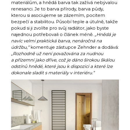
materiálům, a hnědá barva tak zažívá nebývalou
renesanci. Je to barva přírody, barva půdy,
kterou si asociujeme se zázemím, pocitem
bezpečí a stabilitou. Působí teple a útulně, takže
pokud si ji zvolíte pro svůj radiátor, jako byste
najednou potřebovali o článek méně.
„Hnědá je
navíc velmi praktická barva, nenáročná na
údržbu,“
komentuje zástupce Zehnder a dodává:
„Rozhodně už není považována za nudnou
a přízemní jako dříve, což je dáno širokou škálou
odstínů hnědé, které jsou k dispozici a které lze
dokonale sladit s materiály v interiéru.“