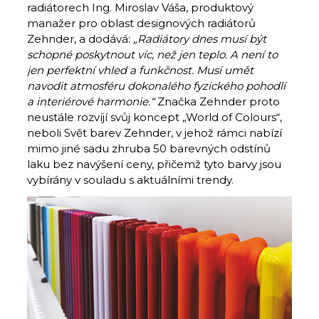
radiátorech Ing. Miroslav Váša, produktový
manažer pro oblast designových radiátorů
Zehnder, a dodává:
„Radiátory dnes musí být
schopné poskytnout víc, než jen teplo. A není to
jen perfektní vhled a funkčnost. Musí umět
navodit atmosféru dokonalého fyzického pohodlí
a interiérové harmonie.“
Značka Zehnder proto
neustále rozvíjí svůj koncept „World of Colours“,
neboli Svět barev Zehnder, v jehož rámci nabízí
mimo jiné sadu zhruba 50 barevných odstínů
laku bez navýšení ceny, přičemž tyto barvy jsou
vybírány v souladu s aktuálními trendy.