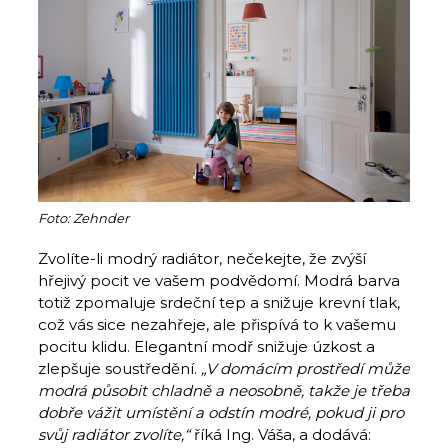
Foto: Zehnder
Zvolíte-li modrý radiátor, nečekejte, že zvýší
hřejivý pocit ve vašem podvědomí. Modrá barva
totiž zpomaluje srdeční tep a snižuje krevní tlak,
což vás sice nezahřeje, ale přispívá to k vašemu
pocitu klidu. Elegantní modř snižuje úzkost a
zlepšuje soustředění.
„V domácím prostředí může
modrá působit chladně a neosobně, takže je třeba
dobře vážit umístění a odstín modré, pokud ji pro
svůj radiátor zvolíte,“
říká Ing. Váša, a dodává: