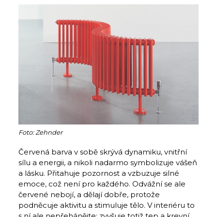
Foto: Zehnder
Červená barva v sobě skrývá dynamiku, vnitřní
sílu a energii, a nikoli nadarmo symbolizuje vášeň
a lásku. Přitahuje pozornost a vzbuzuje silné
emoce, což není pro každého. Odvážní se ale
červené nebojí, a dělají dobře, protože
podněcuje aktivitu a stimuluje tělo. V interiéru to
s ní ale nepřehánějte: zvyšuje totiž tep a krevní