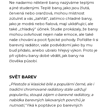
Ne nadarmo některé barvy nazýváme teplými
a jiné studenými. Teplé barvy, jako jsou žlutá,
červená nebo oranžová, mohou místnost
zútulnit a vás „zahřát“, zatímco chladné barvy,
jako je modrá nebo fialová, mají uklidňující, ale
také „chladivý“ účinek. Studie prokázaly, že barvy
mohou ovlivňovat nejen naše emoce, ale také
naše chování a pocit fyzické pohody. Pořídíte-li si
barevný radiátor, vaše podvědomí jako by mu
buď přidalo, anebo ubralo hřejivý výkon. Proto je
při výběru barvy dobé vědět, jak barvy na
člověka působí.
SVĚT BAREV
„Přestože si klasické bílé a populární černé, ale i
tradiční chromované radiátory stále udržují
popularitu, stoupá zájem o barevné radiátory, a
nabídka barevných lakovaných povrchů je
nutností,“
říká k poptávce po barevných