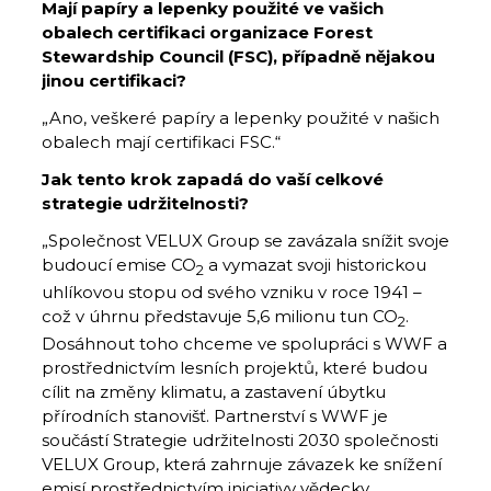
Mají papíry a lepenky použité ve vašich
obalech certifikaci organizace Forest
Stewardship Council (FSC), případně nějakou
jinou certifikaci?
„Ano, veškeré papíry a lepenky použité v našich
obalech mají certifikaci FSC.“
Jak tento krok zapadá do vaší celkové
strategie udržitelnosti?
„Společnost VELUX Group se zavázala snížit svoje
budoucí emise CO
a vymazat svoji historickou
2
uhlíkovou stopu od svého vzniku v roce 1941 –
což v úhrnu představuje 5,6 milionu tun CO
.
2
Dosáhnout toho chceme ve spolupráci s WWF a
prostřednictvím lesních projektů, které budou
cílit na změny klimatu, a zastavení úbytku
přírodních stanovišť. Partnerství s WWF je
součástí Strategie udržitelnosti 2030 společnosti
VELUX Group, která zahrnuje závazek ke snížení
emisí prostřednictvím iniciativy vědecky