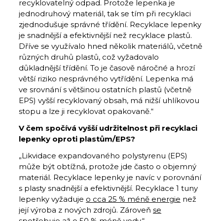
recyklovatelný odpad. Protože lepenka je
jednodruhový materiál, tak se tím při recyklaci
zjednodušuje správné třídění. Recyklace lepenky
je snadnější a efektivnější než recyklace plastů.
Dříve se využívalo hned několik materiálů, včetně
různých druhů plastů, což vyžadovalo
důkladnější třídění. To je časově náročné a hrozí
větší riziko nesprávného vytřídění. Lepenka má
ve srovnání s většinou ostatních plastů (včetně
EPS) vyšší recyklovaný obsah, má nižší uhlíkovou
stopu a lze ji recyklovat opakovaně.“
V čem spočívá vyšší udržitelnost při recyklaci
lepenky oproti plastům/EPS?
„Likvidace expandovaného polystyrenu (EPS)
může být obtížná, protože jde často o objemný
materiál. Recyklace lepenky je navíc v porovnání
s plasty snadnější a efektivnější. Recyklace 1 tuny
lepenky vyžaduje
o cca 25 % méně energie
než
její výroba z nových zdrojů. Zároveň
se
spotřebuje až o 50 % méně vody
.“