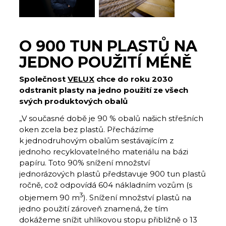
O 900 TUN PLASTŮ NA
JEDNO POUŽITÍ MÉNĚ
Společnost
VELUX
chce do roku 2030
odstranit plasty na jedno použití ze všech
svých produktových obalů
„V současné době je 90 % obalů našich střešních
oken zcela bez plastů. Přecházíme
k jednodruhovým obalům sestávajícím z
jednoho recyklovatelného materiálu na bázi
papíru. Toto 90% snížení množství
jednorázových plastů představuje 900 tun plastů
ročně, což odpovídá 604 nákladním vozům (s
3
objemem 90 m
). Snížení množství plastů na
jedno použití zároveň znamená, že tím
dokážeme snížit uhlíkovou stopu přibližně o 13