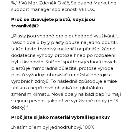
%,“ říká Mgr. Zdeněk Okáč, Sales and Marketing
support manager společnosti VELUX.
Proč se zbavujete plastů, když jsou
trvanlivější?
„Plasty jsou vhodné pro dlouhodobé využívání. U
našich obalů byly plasty pouze na jedno použití,
takže takto trvanlivý materiál nepřinášel žádné
dodatečné výhody, protože hned po rozbalení
byl zlikvidován. Snížení spotřeby jednorázových
plastů je mimořádně důležité, protože výroba
plastů vyžaduje obrovské množství energie a
výrobních zdrojů. To následně způsobuje emise
uhlíku a nepříznivě přispívá ke globálním
změnám klimatu. Nové obaly na bázi papíru mají
stejnou pevnost jako dříve využívané obaly (EPS
desky).“
Proč jste si jako materiál vybrali lepenku?
„Naším cílem byl jednodruhový, 100%