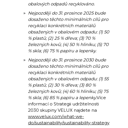
obalových odpadů recyklováno.
Nejpozději do 31. prosince 2025 bude
dosaženo těchto minimálních cílů pro
recyklaci konkrétních materiálů
obsažených v obalovém odpadu: (1) 50
% plastů; (2) 25 % dřeva; (3) 70 %
železných kovů; (4) 50 % hliníku; (5) 70
% skla; (6) 75 % papíru a lepenky.
Nejpozději do 31. prosince 2030 bude
dosaženo těchto minimálních cílů pro
recyklaci konkrétních materiálů
obsažených v obalovém odpadu: (1) 55
% plastů; (2) 30 % dřeva; (3) 80 %
železných kovů; (4) 60 % hliníku; (5) 75
% skla; (6) 85 % papíru a lepenky.
Více
informací o Strategii udržitelnosti
2030 skupiny VELUX najdete na
www.velux.com/what-we-
do/sustainability/sustainability-strategy