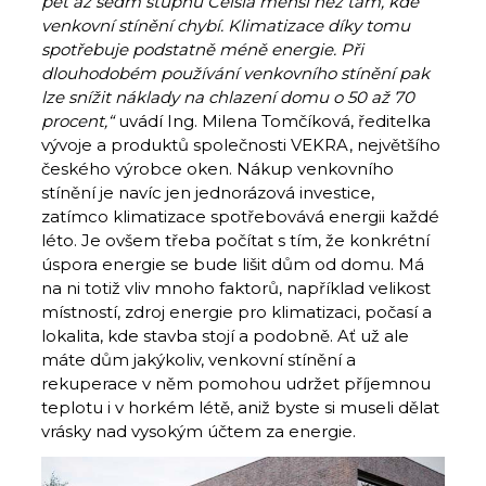
pět až sedm stupňů Celsia menší než tam, kde
venkovní stínění chybí. Klimatizace díky tomu
spotřebuje podstatně méně energie. Při
dlouhodobém používání venkovního stínění pak
lze snížit náklady na chlazení domu o 50 až 70
procent,“
uvádí Ing. Milena Tomčíková, ředitelka
vývoje a produktů společnosti VEKRA, největšího
českého výrobce oken. Nákup venkovního
stínění je navíc jen jednorázová investice,
zatímco klimatizace spotřebovává energii každé
léto. Je ovšem třeba počítat s tím, že konkrétní
úspora energie se bude lišit dům od domu. Má
na ni totiž vliv mnoho faktorů, například velikost
místností, zdroj energie pro klimatizaci, počasí a
lokalita, kde stavba stojí a podobně. Ať už ale
máte dům jakýkoliv, venkovní stínění a
rekuperace v něm pomohou udržet příjemnou
teplotu i v horkém létě, aniž byste si museli dělat
vrásky nad vysokým účtem za energie.