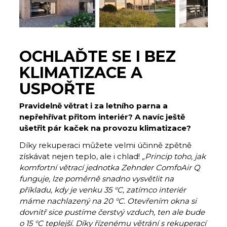
OCHLAĎTE SE I BEZ
KLIMATIZACE A
USPOŘTE
Pravidelně větrat i za letního parna a
nepřehřívat přitom interiér? A navíc ještě
ušetřit pár kaček na provozu klimatizace?
Díky rekuperaci můžete velmi účinně zpětně
získávat nejen teplo, ale i chlad!
„Princip toho, jak
komfortní větrací jednotka Zehnder ComfoAir Q
funguje, lze poměrně snadno vysvětlit na
příkladu, kdy je venku 35 °C, zatímco interiér
máme nachlazený na 20 °C. Otevřením okna si
dovnitř sice pustíme čerstvý vzduch, ten ale bude
o 15 °C teplejší. Díky řízenému větrání s rekuperací