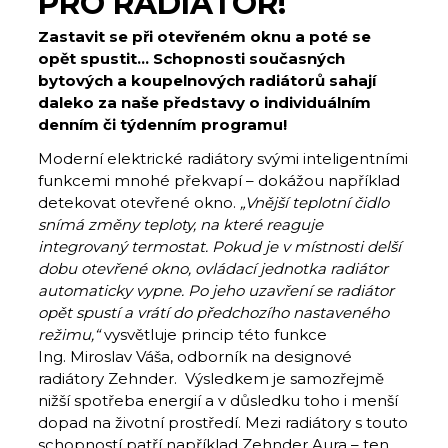
PRO RADIÁTOR!
Zastavit se při otevřeném oknu a poté se
opět spustit… Schopnosti současných
bytových a koupelnových radiátorů sahají
daleko za naše představy o individuálním
denním či týdenním programu!
Moderní elektrické radiátory svými inteligentními
funkcemi mnohé překvapí – dokážou například
detekovat otevřené okno.
„Vnější teplotní čidlo
snímá změny teploty, na které reaguje
integrovaný termostat. Pokud je v místnosti delší
dobu otevřené okno, ovládací jednotka radiátor
automaticky vypne. Po jeho uzavření se radiátor
opět spustí a vrátí do předchozího nastaveného
režimu,“
vysvětluje princip této funkce
Ing. Miroslav Váša, odborník na designové
radiátory Zehnder. Výsledkem je samozřejmě
nižší spotřeba energií a v důsledku toho i menší
dopad na životní prostředí. Mezi radiátory s touto
schopností patří například Zehnder Aura – ten