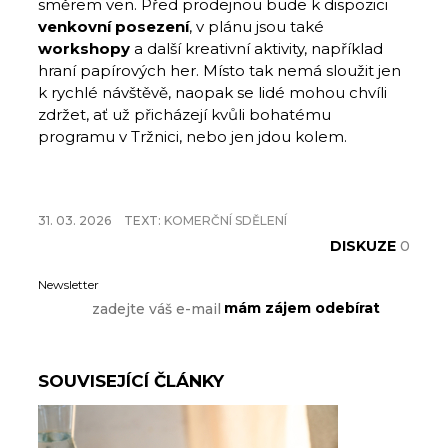
směrem ven. Před prodejnou bude k dispozici
venkovní posezení
, v plánu jsou také
workshopy
a další kreativní aktivity, například
hraní papírových her. Místo tak nemá sloužit jen
k rychlé návštěvě, naopak se lidé mohou chvíli
zdržet, ať už přicházejí kvůli bohatému
programu v Tržnici, nebo jen jdou kolem.
31. 03. 2026
TEXT:
KOMERČNÍ SDĚLENÍ
DISKUZE
0
Newsletter
SOUVISEJÍCÍ ČLÁNKY