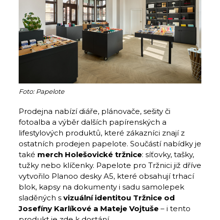
Foto: Papelote
Prodejna nabízí diáře, plánovače, sešity či
fotoalba a výběr dalších papírenských a
lifestylových produktů, které zákazníci znají z
ostatních prodejen papelote. Součástí nabídky je
také
merch Holešovické tržnice
: síťovky, tašky,
tužky nebo klíčenky. Papelote pro Tržnici již dříve
vytvořilo Planoo desky A5, které obsahují trhací
blok, kapsy na dokumenty i sadu samolepek
sladěných s
vizuální identitou Tržnice od
Josefíny Karlíkové a Mateje Vojtuše
– i tento
produkt je zde k dostání.