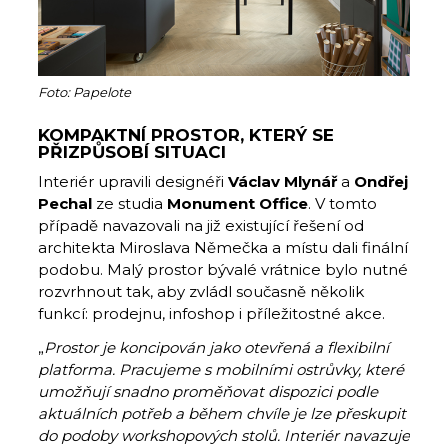
Foto: Papelote
KOMPAKTNÍ PROSTOR, KTERÝ SE
PŘIZPŮSOBÍ SITUACI
Interiér upravili designéři
Václav Mlynář
a
Ondřej
Pechal
ze studia
Monument Office
. V tomto
případě navazovali na již existující řešení od
architekta Miroslava Němečka a místu dali finální
podobu. Malý prostor bývalé vrátnice bylo nutné
rozvrhnout tak, aby zvládl současně několik
funkcí: prodejnu, infoshop i příležitostné akce.
„
Prostor je koncipován jako otevřená a flexibilní
platforma. Pracujeme s mobilními ostrůvky, které
umožňují snadno proměňovat dispozici podle
aktuálních potřeb a během chvíle je lze přeskupit
do podoby workshopových stolů. Interiér navazuje