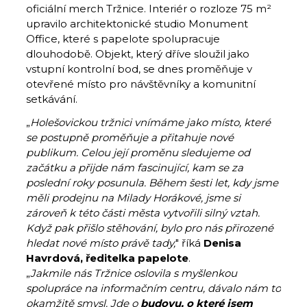
oficiální merch Tržnice. Interiér o rozloze 75 m²
upravilo architektonické studio Monument
Office, které s papelote spolupracuje
dlouhodobě. Objekt, který dříve sloužil jako
vstupní kontrolní bod, se dnes proměňuje v
otevřené místo pro návštěvníky a komunitní
setkávání.
„
Holešovickou tržnici vnímáme jako místo, které
se postupně proměňuje a přitahuje nové
publikum. Celou její proměnu sledujeme od
začátku a přijde nám fascinující, kam se za
poslední roky posunula. Během šesti let, kdy jsme
měli prodejnu na Milady Horákové, jsme si
zároveň k této části města vytvořili silný vztah.
Když pak přišlo stěhování, bylo pro nás přirozené
hledat nové místo právě tady,
" říká
Denisa
Havrdová, ředitelka papelote
.
„
Jakmile nás Tržnice oslovila s myšlenkou
spolupráce na informačním centru, dávalo nám to
okamžitě smysl. Jde o
budovu, o které jsem