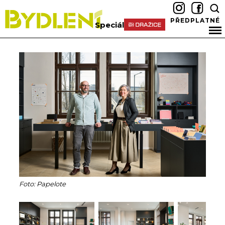
PŘEDPLATNÉ
Speciál
Foto: Papelote